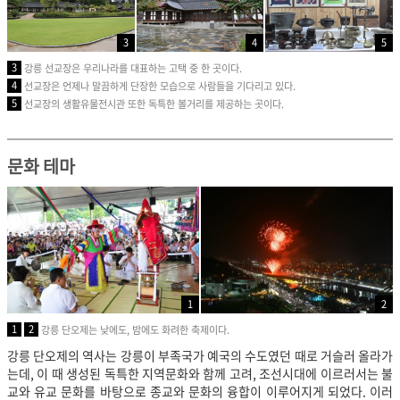
3
4
5
3
강릉 선교장은 우리나라를 대표하는 고택 중 한 곳이다.
4
선교장은 언제나 말끔하게 단장한 모습으로 사람들을 기다리고 있다.
5
선교장의 생활유물전시관 또한 독특한 볼거리를 제공하는 곳이다.
문화 테마
1
2
1
2
강릉 단오제는 낮에도, 밤에도 화려한 축제이다.
강릉 단오제의 역사는 강릉이 부족국가 예국의 수도였던 때로 거슬러 올라가
는데, 이 때 생성된 독특한 지역문화와 함께 고려, 조선시대에 이르러서는 불
교와 유교 문화를 바탕으로 종교와 문화의 융합이 이루어지게 되었다. 이러