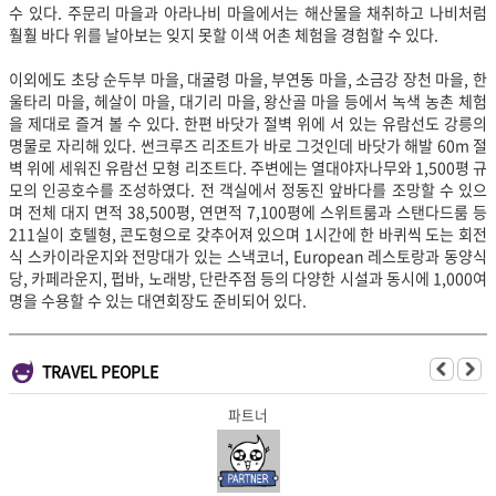
수 있다. 주문리 마을과 아라나비 마을에서는 해산물을 채취하고 나비처럼
훨훨 바다 위를 날아보는 잊지 못할 이색 어촌 체험을 경험할 수 있다.
이외에도 초당 순두부 마을, 대굴령 마을, 부연동 마을, 소금강 장천 마을, 한
울타리 마을, 헤살이 마을, 대기리 마을, 왕산골 마을 등에서 녹색 농촌 체험
을 제대로 즐겨 볼 수 있다.
한편 바닷가 절벽 위에 서 있는 유람선도 강릉의
명물로 자리해 있다. 썬크루즈 리조트가 바로 그것인데 바닷가 해발 60m 절
벽 위에 세워진 유람선 모형 리조트다. 주변에는 열대야자나무와 1,500평 규
모의 인공호수를 조성하였다. 전 객실에서 정동진 앞바다를 조망할 수 있으
며 전체 대지 면적 38,500평, 연면적 7,100평에 스위트룸과 스탠다드룸 등
211실이 호텔형, 콘도형으로 갖추어져 있으며 1시간에 한 바퀴씩 도는 회전
식 스카이라운지와 전망대가 있는 스낵코너, European 레스토랑과 동양식
당, 카페라운지, 펍바, 노래방, 단란주점 등의 다양한 시설과 동시에 1,000여
명을 수용할 수 있는 대연회장도 준비되어 있다.
TRAVEL PEOPLE
파트너