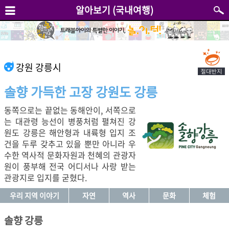
알아보기 (국내여행)
강원 강릉시
솔향 가득한 고장 강원도 강릉
동쪽으로는 끝없는 동해안이, 서쪽으로
는 대관령 능선이 병풍처럼 펼쳐진 강
원도 강릉은 해안형과 내륙형 입지 조
건을 두루 갖추고 있을 뿐만 아니라 우
수한 역사적 문화자원과 천혜의 관광자
원이 풍부해 전국 어디서나 사랑 받는
관광지로 입지를 굳혔다.
우리 지역 이야기
자연
역사
문화
체험
솔향 강릉