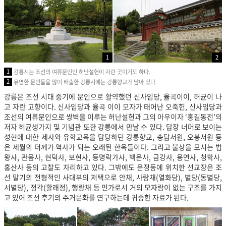
1
2
1
강릉시는 조선의 여류문인인 허난설헌이 자란 곳이기도 하다.
2
유명한 문인들을 많이 배출한 강릉시에는 강릉향교가 남아 있다.
강릉은 조선 시대 중기에 문인으로 활약했던 신사임당, 율곡이이, 허균이 나
고 자란 고향이다. 신사임당과 율곡 이이 모자가 태어난 오죽헌, 신사임당과
조선의 여류문인으로 쌍벽을 이루는 허난설헌과 그의 아우이자 ‘홍길동전’의
저자 허균생가지 및 기념관 또한 강릉에서 만날 수 있다. 담장 너머로 보이는
성현에 대한 제사와 유학교육을 담당하던 강릉향교, 송담서원, 오봉서원 등
은 세월의 더께가 역사가 되는 오래된 한옥들이다. 그리고 불상을 모시는 법
왕사, 관음사, 현덕사, 보현사, 등명락가사, 백운사, 금강사, 용연사, 청학사,
홍산사 등의 고찰도 자리하고 있다. 그밖에도 운정동에 위치한 선교장은 조
선 말기의 전형적인 사대부의 저택으로 안채, 사랑채(열화당), 별당(동별당,
서별당), 정각(활래정), 행랑채 등 민가로서 거의 모자람이 없는 구조를 가지
고 있어 조선 후기의 주거문화를 연구하는데 귀중한 자료가 된다.