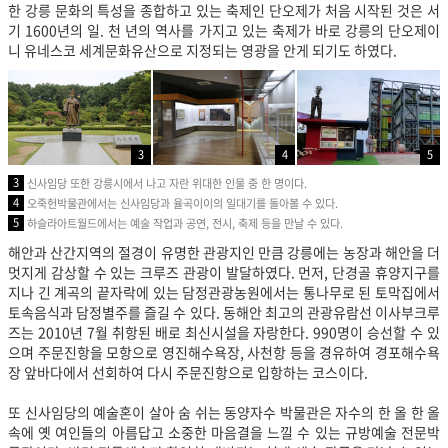
한 강릉 문화의 특성을 종합하고 있는 축제인 단오제가 처음 시작된 것은 서
기 1600년의 일. 천 년의 역사를 가지고 있는 축제가 바로 강릉의 단오제이
니 유네스코 세계문화유산으로 지정되는 영광을 안게 되기도 하였다.
3
4
5
3
신사임당 또한 강릉시에서 나고 자란 위대한 인물 중 한 명이다.
4
오죽헌박물관에서는 신사임당과 율곡이이의 일대기를 돌아볼 수 있다.
5
하슬라아트월드에서는 예술 작업과 공연, 전시, 축제 등을 만날 수 있다.
해안과 산간지역의 절경이 유명한 관광지인 만큼 강릉에는 농장과 해안을 더
멋지게 감상할 수 있는 크루즈 관광이 발달하였다. 먼저, 단경골 휴양지구를
지나 긴 계곡의 끝자락에 있는 담정관광농원에서는 통나무로 된 토막집에서
토속음식과 담정별주를 즐길 수 있다. 동해안 최고의 관광유람선 이사부크루
즈는 2010년 7월 취항된 배로 최신시설을 자랑한다. 990명이 승선할 수 있
으며 주문진항을 모항으로 영진해수욕장, 사천항 등을 경유하여 경포해수욕
장 앞바다에서 선회하여 다시 주문진항으로 입항하는 코스이다.
또 신사임당의 예술혼이 살아 숨 쉬는 동양자수 박물관은 자수의 한 올 한 올
속에 옛 여인들의 아름답고 소중한 마음결을 느낄 수 있는 규방예술 전문박