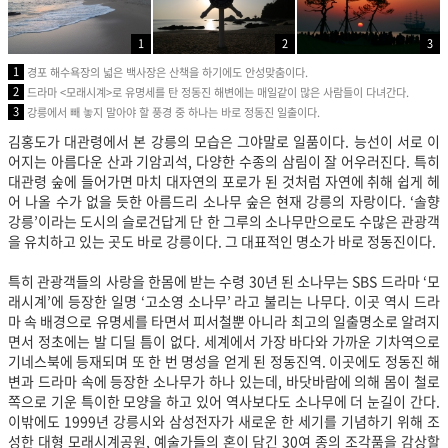
1
2
3
1
경포 해수욕장의 넓은 백사장은 산책을 하기에도 안성맞춤이다.
2
드라마 <모래시계>로 유명세를 탄 정동진 해변에는 매일같이 많은 사람들이 다녀간다.
3
강릉에서 빼 놓지 말아야 할 풍경 중 하나는 바로 정동진 일출이다.
김홍도가 대관령에서 본 강릉의 모습은 그야말로 일품이다. 능선이 서로 이
어지는 아름다운 산과 기암괴석, 다양한 수종의 삼림이 잘 어우러진다. 특히
대관령 숲에 들어가면 마치 대자연의 포로가 된 것처럼 자연에 취해 쉽게 헤
어 나올 수가 없을 듯한 아름드리 소나무 숲은 현재 강릉의 자랑이다. ‘솔향
강릉’이라는 도시의 슬로건답게 단 한 그루의 소나무만으로도 수많은 관광객
을 유치하고 있는 곳도 바로 강릉이다. 그 대표적인 명소가 바로 정동진이다.
특히 관광객들의 사랑을 한몸에 받는 수령 30년 된 소나무는 SBS 드라마 ‘모
래시계’에 등장한 일명 ‘고소영 소나무’ 라고 불리는 나무다. 이곳 역시 드라
마 속 배경으로 유명세를 타면서 피서철뿐 아니라 최고의 일출명소로 알려지
면서 정초에는 발 디딜 틈이 없다. 세계에서 가장 바다와 가까운 기차역으로
기네스북에 등재되며 또 한 번 명성을 얻게 된 정동진역. 이곳에도 정동진 해
변과 드라마 속에 등장한 소나무가 하나 있는데, 바닷바람에 의해 몸이 철로
쪽으로 기운 특이한 모양을 하고 있어 역사보다도 소나무에 더 눈길이 간다.
이밖에도 1999년 강릉시와 삼성전자가 새로운 한 세기를 기념하기 위해 조
성한 대형 모래시계공원, 예술가들의 혼이 담긴 30여 종의 조각품을 감상할