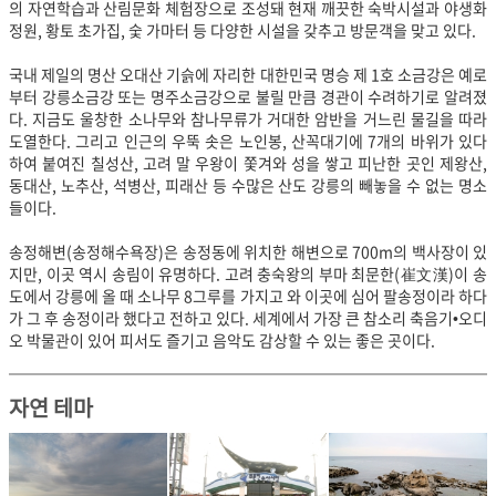
의 자연학습과 산림문화 체험장으로 조성돼 현재 깨끗한 숙박시설과 야생화
정원, 황토 초가집, 숯 가마터 등 다양한 시설을 갖추고 방문객을 맞고 있다.
국내 제일의 명산 오대산 기슭에 자리한 대한민국 명승 제 1호 소금강은 예로
부터 강릉소금강 또는 명주소금강으로 불릴 만큼 경관이 수려하기로 알려졌
다. 지금도 울창한 소나무와 참나무류가 거대한 암반을 거느린 물길을 따라
도열한다. 그리고 인근의 우뚝 솟은 노인봉, 산꼭대기에 7개의 바위가 있다
하여 붙여진 칠성산, 고려 말 우왕이 쫓겨와 성을 쌓고 피난한 곳인 제왕산,
동대산, 노추산, 석병산, 피래산 등 수많은 산도 강릉의 빼놓을 수 없는 명소
들이다.
송정해변(송정해수욕장)은 송정동에 위치한 해변으로 700m의 백사장이 있
지만, 이곳 역시 송림이 유명하다. 고려 충숙왕의 부마 최문한(崔文漢)이 송
도에서 강릉에 올 때 소나무 8그루를 가지고 와 이곳에 심어 팔송정이라 하다
가 그 후 송정이라 했다고 전하고 있다. 세계에서 가장 큰 참소리 축음기•오디
오 박물관이 있어 피서도 즐기고 음악도 감상할 수 있는 좋은 곳이다.
자연 테마