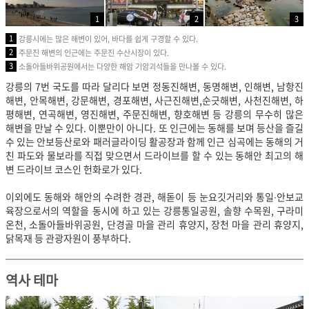
1
2
3
1
강릉시에는 많은 해변이 있어, 바다를 쉽게 구경할 수 있다.
2
주문진 해변의 인근에는 주문진 수산시장이 있다.
3
소돌아들바위공원에서는 다양한 해암 기암괴석들을 만나볼 수 있다.
강릉의 7번 국도를 따라 달리다 보면 정동진해변, 동명해변, 인해변, 남항진
해변, 안목해변, 강문해변, 경포해변, 사근진해변,순긋해변, 사천진해변, 하
평해변, 연곡해변, 영진해변, 주문진해변, 향호해변 등 강릉의 무수히 많은
해변을 만날 수 있다. 이뿐만이 아니다. 또 인근에는 동해를 보며 등산을 즐길
수 있는 안보등산로와 패러글라이딩 활공장과 함께 인근 심곡에는 동해의 거
친 파도와 물보라를 직접 맞으면서
드라이브를 할 수 있는 동해안 최고의 해
변 드라이브 코스인 헌화로가 있다.
이외에도 동해와 해안의 수려한 경관, 해돋이 등 눈요깃거리와 통일∙안보교
육장으로서의 역할을 동시에 하고 있는 강릉통일공원, 솔향 수목원, 구라미
온천, 소돌아들바위공원, 단경골 마을 관리 휴양지, 장천 마을 관리 휴양지,
닭목재 등 관광자원이 풍부하다.
역사 테마