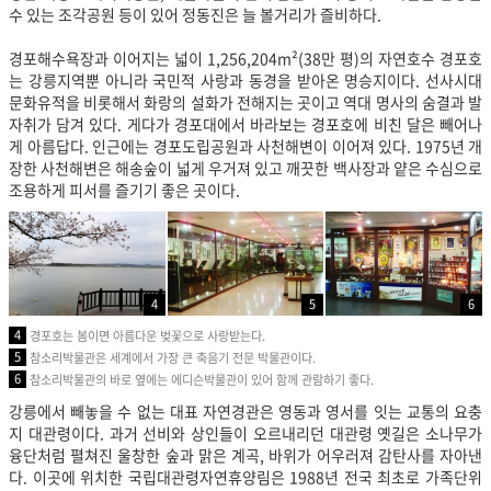
수 있는 조각공원 등이 있어 정동진은 늘 볼거리가 즐비하다.
경포해수욕장과 이어지는 넓이 1,256,204m²(38만 평)의 자연호수 경포호
는 강릉지역뿐 아니라 국민적 사랑과 동경을 받아온 명승지이다. 선사시대
문화유적을 비롯해서 화랑의 설화가 전해지는 곳이고 역대 명사의 숨결과 발
자취가 담겨 있다. 게다가 경포대에서 바라보는 경포호에 비친 달은 빼어나
게 아름답다. 인근에는 경포도립공원과 사천해변이 이어져 있다. 1975년 개
장한 사천해변은 해송숲이 넓게 우거져 있고 깨끗한 백사장과 얕은 수심으로
조용하게 피서를 즐기기 좋은 곳이다.
4
5
6
4
경포호는 봄이면 아름다운 벚꽃으로 사랑받는다.
5
참소리박물관은 세계에서 가장 큰 축음기 전문 박물관이다.
6
참소리박물관의 바로 옆에는 에디슨박물관이 있어 함께 관람하기 좋다.
강릉에서 빼놓을 수 없는 대표 자연경관은 영동과 영서를 잇는 교통의 요충
지 대관령이다. 과거 선비와 상인들이 오르내리던 대관령 옛길은 소나무가
융단처럼 펼쳐진 울창한 숲과 맑은 계곡, 바위가 어우러져 감탄사를 자아낸
다. 이곳에 위치한 국립대관령자연휴양림은 1988년 전국 최초로 가족단위