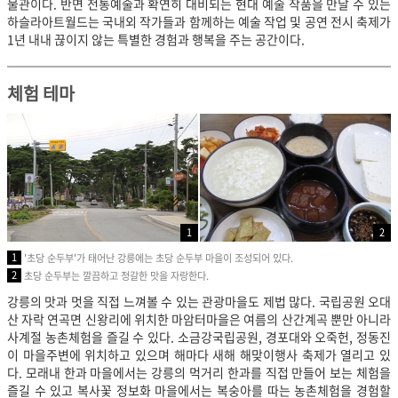
물관이다. 반면 전통예술과 확연히 대비되는 현대 예술 작품을 만날 수 있는
하슬라아트월드는 국내외 작가들과 함께하는 예술 작업 및 공연 전시 축제가
1년 내내 끊이지 않는 특별한 경험과 행복을 주는 공간이다.
체험 테마
1
2
1
'초당 순두부'가 태어난 강릉에는 초당 순두부 마을이 조성되어 있다.
2
초당 순두부는 깔끔하고 정갈한 맛을 자랑한다.
강릉의 맛과 멋을 직접 느껴볼 수 있는 관광마을도 제법 많다. 국립공원 오대
산 자락 연곡면 신왕리에 위치한 마암터마을은 여름의 산간계곡 뿐만 아니라
사계절 농촌체험을 즐길 수 있다. 소금강국립공원, 경포대와 오죽헌, 정동진
이 마을주변에 위치하고 있으며 해마다 새해 해맞이행사 축제가 열리고 있
다. 모래내 한과 마을에서는 강릉의 먹거리 한과를 직접 만들어 보는 체험을
즐길 수 있고 복사꽃 정보화 마을에서는 복숭아를 따는 농촌체험을 경험할