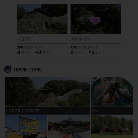
남한산성
산그림자
여릴 수 없는
할아버지
지역
경기도 광주시
지역
경기도 광주시
지역
경기
글
편집국
사진
편집국
글
편집국
사진
편집국
글
편집국
TRAVEL TOPIC
순백의 고장, 너른 고을 광주
백숙