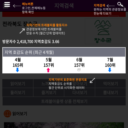
메뉴버튼
지역검색
지역검색
로그인,전체메뉴등
원하는 지역의 관광정보를
항목 확인
한눈에 다보기
전라북도 장수군
지역기반의 트래블피플 활동지수
관광정보에 대한 트래블피플
반응 수치 (월간 단위 업데이트)
방문자수
방문자수
2,418,700
2,418,700
지역호감도
지역호감도
3.66
3.66
지역호감도 순위 (최근 4개월)
지역 호감도 순위 (최근 4개월)
4월
4월
5월
5월
6월
6월
7월
7월
165위
165위
157위
157위
157위
157위
160위
160위
지역기반의 표준화된 관광지표
읽어보기
느껴보기
알아보기
먹어보기
지역호감도 순위를
월간 단위로 시각화한 데이터
둘러보기
즐겨보기
다녀보기
뽐내보기
트래블아울렛 상품 전체보기
읽어보기