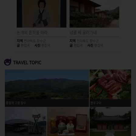
 장수군
논개의 흔적을 따라
넝쿨 째 굴러가네
오랜 명
지역
전라북도 장수군
지역
전라북도 장수군
지역
전라
글
편집국
사진
편집국
글
편집국
사진
편집국
글
편집국
TRAVEL TOPIC
충절의 고장 장수
한우구이