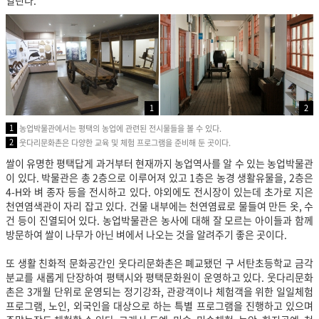
1
2
1
농업박물관에서는 평택의 농업에 관련된 전시물들을 볼 수 있다.
2
웃다리문화촌은 다양한 교육 및 체험 프로그램을 준비해 둔 곳이다.
쌀이 유명한 평택답게 과거부터 현재까지 농업역사를 알 수 있는 농업박물관
이 있다. 박물관은 총 2층으로 이루어져 있고 1층은 농경 생활유물을, 2층은
4-H와 벼 종자 등을 전시하고 있다. 야외에도 전시장이 있는데 초가로 지은
천연염색관이 자리 잡고 있다. 건물 내부에는 천연염료로 물들여 만든 옷, 수
건 등이 진열되어 있다. 농업박물관은 농사에 대해 잘 모르는 아이들과 함께
방문하여 쌀이 나무가 아닌 벼에서 나오는 것을 알려주기 좋은 곳이다.
또 생활 친화적 문화공간인 웃다리문화촌은 폐교됐던 구 서탄초등학교 금각
분교를 새롭게 단장하여 평택시와 평택문화원이 운영하고 있다. 웃다리문화
촌은 3개월 단위로 운영되는 정기강좌, 관광객이나 체험객을 위한 일일체험
프로그램, 노인, 외국인을 대상으로 하는 특별 프로그램을 진행하고 있으며