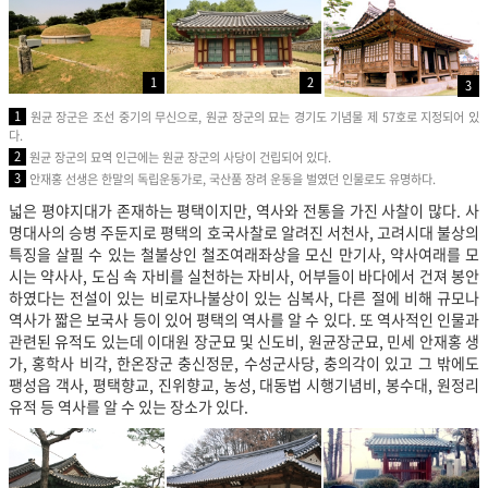
1
2
3
1
원균 장군은 조선 중기의 무신으로, 원균 장군의 묘는 경기도 기념물 제 57호로 지정되어 있
다.
2
원균 장군의 묘역 인근에는 원균 장군의 사당이 건립되어 있다.
3
안재홍 선생은 한말의 독립운동가로, 국산품 장려 운동을 벌였던 인물로도 유명하다.
넓은 평야지대가 존재하는 평택이지만, 역사와 전통을 가진 사찰이 많다. 사
명대사의 승병 주둔지로 평택의 호국사찰로 알려진 서천사, 고려시대 불상의
특징을 살필 수 있는 철불상인 철조여래좌상을 모신 만기사, 약사여래를 모
시는 약사사, 도심 속 자비를 실천하는 자비사, 어부들이 바다에서 건져 봉안
하였다는 전설이 있는 비로자나불상이 있는 심복사, 다른 절에 비해 규모나
역사가 짧은 보국사 등이 있어 평택의 역사를 알 수 있다. 또 역사적인 인물과
관련된 유적도 있는데 이대원 장군묘 및 신도비, 원균장군묘, 민세 안재홍 생
가, 홍학사 비각, 한온장군 충신정문, 수성군사당, 충의각이 있고 그 밖에도
팽성읍 객사, 평택향교, 진위향교, 농성, 대동법 시행기념비, 봉수대, 원정리
유적 등 역사를 알 수 있는 장소가 있다.