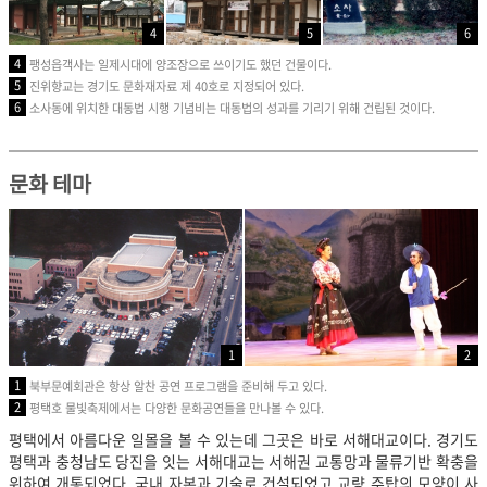
4
5
6
4
팽성읍객사는 일제시대에 양조장으로 쓰이기도 했던 건물이다.
5
진위향교는 경기도 문화재자료 제 40호로 지정되어 있다.
6
소사동에 위치한 대동법 시행 기념비는 대동법의 성과를 기리기 위해 건립된 것이다.
문화 테마
1
2
1
북부문예회관은 항상 알찬 공연 프로그램을 준비해 두고 있다.
2
평택호 물빛축제에서는 다양한 문화공연들을 만나볼 수 있다.
평택에서 아름다운 일몰을 볼 수 있는데 그곳은 바로 서해대교이다. 경기도
평택과 충청남도 당진을 잇는 서해대교는 서해권 교통망과 물류기반 확충을
위하여 개통되었다. 국내 자본과 기술로 건설되었고 교량 주탑의 모양이 사