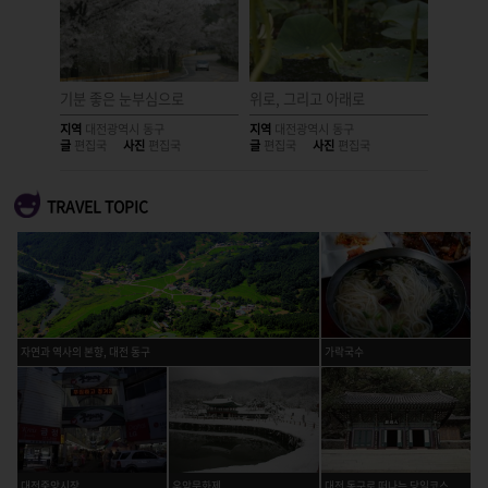
기분 좋은 눈부심으로
위로, 그리고 아래로
숨은 물
지역
대전광역시 동구
지역
대전광역시 동구
지역
대전
글
편집국
사진
편집국
글
편집국
사진
편집국
글
편집국
TRAVEL TOPIC
자연과 역사의 본향, 대전 동구
가락국수
대전중앙시장
우암문화제
대전 동구로 떠나는 당일코스