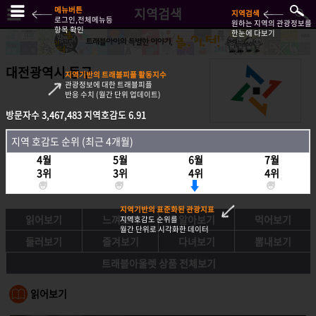
메뉴버튼
지역검색
지역검색
로그인,전체메뉴등
원하는 지역의 관광정보를
항목 확인
한눈에 다보기
대전광역시 동구
지역기반의 트래블피플 활동지수
관광정보에 대한 트래블피플
반응 수치 (월간 단위 업데이트)
방문자수
3,467,483
지역호감도
6.91
방문자수
3,467,483
지역호감도
6.91
지역 호감도 순위 (최근 4개월)
지역호감도 순위 (최근 4개월)
4월
5월
6월
7월
4월
5월
6월
7월
3위
3위
4위
4위
3위
3위
4위
4위
지역기반의 표준화된 관광지표
읽어보기
느껴보기
알아보기
먹어보기
지역호감도 순위를
월간 단위로 시각화한 데이터
둘러보기
즐겨보기
다녀보기
뽐내보기
트래블아울렛 상품 전체보기
읽어보기