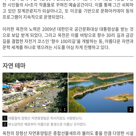
한 시인들의 시•조각 작품들로 꾸며진 예술공간이다. 이를 통해 그간 쇠퇴하
고 있던 장계관광지가 되살아나고, 또 이곳을 기반으로 문화아카데미 등의
프로그램이 지속적으로 운영되었다.
이러한 옥천의 노력은 2009년 대한민국 공간문화대상 대통령상을 받는 것
으로 보답 받게 되었다. 그리고 옥천은 이를 바탕으로 향수 30리 길과 금강
길을 결합한 자전거 코스인 ‘향수 100리길’을 개발하는 등, 아름다운 자연과
문학 세계를 하나로 엮으려는 시도를 야심 차게 진행하고 있다.
자연 테마
1
2
1
여름철의 장령산 자연휴양림은 피서지로도 사랑받는다.
2
부소담악은 예로부터 아름다운 풍경으로 이름난 곳이었다.
옥천의 장령산 자연휴양림은 종합선물세트라 불러도 좋을 만큼 다양한 시설