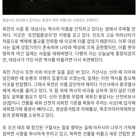
용암사는 경내에서 굽어보는 풍경이 매우 아름다운 사찰로도 유명하다.
옥천의 사찰 중 대성사는 역사의 아픔을 간직하고 있다는 점에서 주목할 만
하다. 이곳은 ‘초전법륜성지’란 이명을 갖고 있다. 인도의 고승 마라난타가
처음으로 백제에 불교를 전파할 때 이곳에 터를 잡았기 때문이다. 이후 대성
사는 일제 강점기까지 존속하며 나라와 백성에 크게 공헌했지만, 이를 못마
땅하게 여긴 일제는 사찰을 태워버렸다. 다행히 이는 오늘날에 중창되었지
만, 대성사가 가진 아픈 역사를 떠올리면 다시 숙연해진다.
옥천 가산사 또한 이와 비슷한 길을 걸은 바 있다. 가산사는 신라 때 지어져
임진왜란 때 승병과 의병의 집결지로 쓰였는데, 일제는 이런 역사를 증오해
이곳을 탄압했다. 그래서 옥천은 이를 감안하여 해마다 가산사에서 충의열사
에게 제사를 올리고 있다. 두 절 외에 역사적 비극을 심하게 겪지 않은 다른
절도 살펴볼 필요가 있다. 신라 진흥왕 무렵에 세워진 용암사는 산천비보사
상(탑이나 건물을 세워 산천의 쇠퇴한 기운을 북돋아 주려는 사상)에 입각해
세워졌기에 풍광이 빼어나고, 쌍삼층석탑과 마애불상, 목조아미타여래좌상
등의 문화재를 소유하고 있다.
또 조선 태조 때 창건된 구절사는 절로 향하는 길에 아카시아 나무가 가득해
질박한 사찰을 화사하게 꾸미고 있고, 퇴락한 건물을 허물고 새로 건립한 문