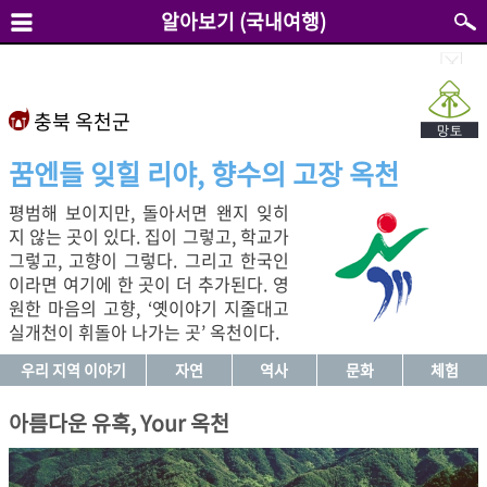
알아보기 (국내여행)
충북 옥천군
꿈엔들 잊힐 리야, 향수의 고장 옥천
평범해 보이지만, 돌아서면 왠지 잊히
지 않는 곳이 있다. 집이 그렇고, 학교가
그렇고, 고향이 그렇다. 그리고 한국인
이라면 여기에 한 곳이 더 추가된다. 영
원한 마음의 고향, ‘옛이야기 지줄대고
실개천이 휘돌아 나가는 곳’ 옥천이다.
우리 지역 이야기
자연
역사
문화
체험
아름다운 유혹, Your 옥천