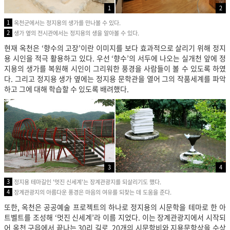
1
2
1
옥천군에서는 정지용의 생가를 만나볼 수 있다.
2
생가 옆의 전시관에서는 정지용의 생을 알아볼 수 있다.
현재 옥천은 ‘향수의 고장’이란 이미지를 보다 효과적으로 살리기 위해 정지
용 시인을 적극 활용하고 있다. 우선 ‘향수’의 서두에 나오는 실개천 앞에 정
지용의 생가를 복원해 시인이 그리워한 풍경을 사람들이 볼 수 있도록 하였
다. 그리고 정지용 생가 옆에는 정지용 문학관을 열어 그의 작품세계를 파악
하고 그에 대해 학습할 수 있도록 배려했다.
3
4
3
정지용 테마길인 '멋진 신세계'는 장계관광지를 되살리기도 했다.
4
장계관광지의 아름다운 풍경은 마음의 여유를 되찾는 데 도움을 준다.
또한, 옥천은 공공예술 프로젝트의 하나로 정지용의 시문학을 테마로 한 아
트벨트를 조성해 ‘멋진 신세계’라 이름 지었다. 이는 장계관광지에서 시작되
어 옥천 구읍에서 끝나는 30리 길로, 20개의 시문학비와 지용문학상을 수상