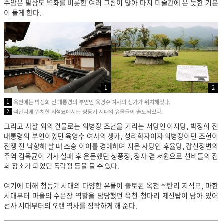
수암은 팔상도 벽화를 비롯한 여러 그림이 많아 마치 미술관에 온 듯한 기분
이 들게 한다.
1
2
1
옥천에는 박정희 전 대통령의 부인인 육영수 여사의 생가가 위치해있다.
2
석탄리에 위치한 지석묘에서는 청동기 시대의 유물들이 출토되었다.
그리고 사찰 외의 건물로는 의병장 조헌을 기리는 서당인 이지당, 박정희 전
대통령의 부인이었던 육영수 여사의 생가, 성리학자이자 의병장이던 조헌이
전쟁 전 낙향해 살 때 스승 이이를 경애하며 지은 사당인 후율당, 갑신정변의
주역 김옥균이 거사 실패 후 은둔했던 청풍정, 정자 겸 서원으로 선비들의 집
회 장소가 되었던 독락정 등을 들 수 있다.
여기에 더해 청동기 시대의 다양한 유물이 출토된 옥천 석탄리 지석묘, 마한
시대부터 마을의 수문장 역할을 담당했던 옥천 청마리 제신탑이 남아 있어
선사 시대부터의 오랜 역사를 짐작하게 해 준다.