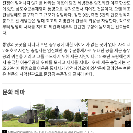
전쟁이 일어나지 않기를 바라는 마음이 담긴 세병관은 임진왜란 이후 한산도
에 있던 삼도수군통제영이 통영으로 옮겨오면서 지어진 건물이다. 오랜 목조
건물임에도 불구하고 그 규모가 상당하다. 정면 9칸, 측면 5칸의 단층 팔작지
붕으로 된 세병관은 당대 최고의 지방관아 건물의 위용을 자랑한다. 적으로
부터 당당히 나라를 지키며 외관과 내부의 탄탄한 구성이 돋보이는 건축물이
다.
통영의 곳곳을 다니다 보면 충무공에 대한 이야기가 없는 곳이 없다. 사적 제
236호로 지정된 충렬사는 임진왜란 중 수군통제사로 위대한 공을 세운 충무
공의 위훈을 기리고 그를 추모하기 위해 세운 사당이다. 1598년 노량해전에
서 순국한 이충무공의 위패를 모시고 제사를 지내기 위해 세운 충렬사는 선
조 39년에 왕명으로 이운용 통제사가 창건하였으며 외삼문에 걸려있는 현판
은 현종의 사액현판으로 문정공 송준길의 글씨라 한다.
문화 테마
1
2
3
1
남망산조각공원에서는 자연과 예술작품을 동시에 감상할 수 있다.