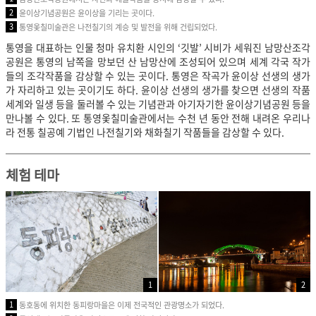
2
윤이상기념공원은 윤이상을 기리는 곳이다.
3
통영옻칠미술관은 나전칠기의 계승 및 발전을 위해 건립되었다.
통영을 대표하는 인물 청마 유치환 시인의 ‘깃발’ 시비가 세워진 남망산조각
공원은 통영의 남쪽을 망보던 산 남망산에 조성되어 있으며 세계 각국 작가
들의 조각작품을 감상할 수 있는 곳이다. 통영은 작곡가 윤이상 선생의 생가
가 자리하고 있는 곳이기도 하다. 윤이상 선생의 생가를 찾으면 선생의 작품
세계와 일생 등을 둘러볼 수 있는 기념관과 아기자기한 윤이상기념공원 등을
만나볼 수 있다.
또 통영옻칠미술관에서는 수천 년 동안 전해 내려온 우리나
라 전통 칠공예 기법인 나전칠기와 채화칠기 작품들을 감상할 수 있다.
체험 테마
1
2
1
동호동에 위치한 동피랑마을은 이제 전국적인 관광명소가 되었다.