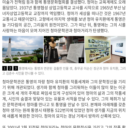
미술가 전혁림 등과 함께 통영문화협회를 결성했다. 청마는 교육계에도 오래
몸담았다. 1937년 통영협성 상업고등학교 교사를 시작으로 1965년 부산 남
녀자상업고등학교 교장까지 역임했다. 청마가 세상을 떠나간 것은 1967년
교통사고 때문이었다. 고향에서 마지막 생애를 보낸 청마 유치환에게 통영은
늘 기다림의 공간, 그리움의 원천이었다. 그가 떠난 뒤, 통영에는 그의 시를
사랑하는 마음이 모여 지어진 청마문학관과 청마거리가 탄생했다.
1
2
3
1
2
3
통영에서는 통영과 연관된 걸출한 인물 셋, 충무공 이순신 장군과 청마 유치환, 그리
고 김춘수 시인을 만나볼 수 있다.
청마문학관은 통영의 자랑 청마 유치환의 작품세계와 그의 문학정신을 기리
기 위해 개관되었다. 생가와 함께 청마를 그리워하는 이들이 많이 찾는 이곳
은 크게 세 개의 주제로 짜임새 있게 구성되어 있어 청마의 삶과 그의 작품세
계, 시인의 숨결과 맞닿아 있는 유물과 서적을 만날 수 있다. 그의 체취가 남
은 문학관에서 청마를 만나고 또 통영을 만날 수 있다. 본채와 아래채를 갖춘
청마 생가는 원래 통영시 태평동 522번지에 있었던 청마 생가를 지금의 위치
에 새롭게 복원한 것이다. 청마의 묘지는 경남 거제시 방하리 산록에 있다.
또 2001년 2월 지정된 청마거리는 청마의 문학정신을 기리고 그의 작품 활