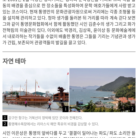
동의 배경을 중심으로 한 장소들을 특성화하여 문학 애호가들에게 사랑 받고
있는 코스이다. 현재 통영만의 문화관광자원으로써 거리에는 각종 조형물 등
을 설치해 관리하고 있다. 청마 생가를 둘러본 뒤 거리를 따라 계속 걷다 보면
그와 같이 통영문화협회에서 함께 활동했던 시인 김춘수의 생가 그리고 화가
전혁림의 미술관이 있다. 이외에도 박경리, 김상옥, 윤이상 등 문화예술계에
서 내로라하는 작가들을 수없이 배출한 통영은 그들을 기리는 기념관과 생가
가 건립, 보존되어 관광객들의 발길을 끌고 있다.
자연 테마
1
2
1
강구안 항구는 거북선이 정박해 있던 곳이라 전해진다.
2
통영해수욕장에서는 리아스식 해안 특유의 비경을 감상할 수 있다.
시인 이은상은 통영의 앞바다를 두고 ‘결결이 일어나는 파도/ 파도 소리만 들