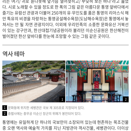
리는 여기/ 귀로 듣다못해 앞가슴 열어젖히고/ 부딪혀 보는 바다’라고 읊었
다. 시로 노래할 수 있을 정도로 한 폭의 그림 같은 아름다운 통영 앞바다에서
즐기는 유람선 관광과 더불어 250개의 유∙무인도를 품은 통영의 리아스식 해
안 특유의 비경을 자랑하는
통영공설해수욕장(도남해수욕장)은 통영에서 놓
쳐서는 안 될 자연 관광지이다. 이외에 우리민족의 소중한 문화유산 거북선
이 있는 강구안과, 한산대첩기념공원이라 불리던 이순신공원은 한산해전이
벌어졌던 한산 앞바다를 한눈에 조망할 수 있는 그림 같은 곳이다.
역사 테마
1
2
1
문화동에 위치한 세병관은 국보 제 305호로 지정되어 있다.
2
충렬사에는 충무공 이순신 장군의 위패가 봉안되어 있다.
통영에는 유일하게 단 하나의 국보만이 소장되어 있는데 현존하는 목조건물
중 오랜 역사와 예술적 가치를 지닌 지방관아 객사건물, 세병관이다. 더이상