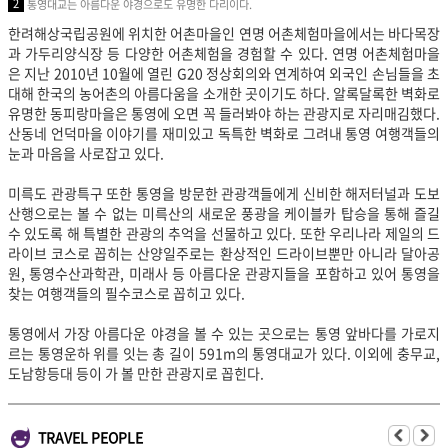
2
통영대교는 아름다운 야경으로도 유명한 다리이다.
한려해상국립공원에 위치한 어촌마을인 연명 어촌체험마을에서는 바다목장
과 가두리양식장 등 다양한 어촌체험을 경험할 수 있다. 연명 어촌체험마을
은 지난 2010년 10월에 열린 G20 정상회의와 연계하여 외국인 손님들을 초
대해 한국의 농어촌의 아름다움을 소개한 곳이기도 하다. 알록달록한 벽화로
유명한 동피랑마을은 통영에 오면 꼭 들러봐야 하는 관광지로 자리매김했다.
산동네 언덕마을 이야기를 재미있고 독특한 벽화로 그려내 통영 여행객들의
눈과 마음을 사로잡고 있다.
미륵도 관광특구 또한 통영을 방문한 관광객들에게 신비한 해저터널과 도보
산행으로는 볼 수 없는 미륵산의 새로운 풍
광을 케이블카 탑승을 통해 즐길
수 있도록 해 특별한 관광의 추억을 선물하고 있다. 또한 우리나라 제일의 드
라이브 코스로 꼽히는 산양일주로는 환상적인 드라이브뿐만 아니라 달아공
원, 통영수산과학관, 미래사 등 아름다운 관광지들을 포함하고 있어 통영을
찾는 여행객들의 필수코스로 꼽히고 있다.
통영에서 가장 아름다운 야경을 볼 수 있는 곳으로는 통영 앞바다를 가로지
르는 통영운하 위를 잇는 총 길이 591m의 통영대교가 있다. 이외에 충무교,
도남항등대 등이 가 볼 만한 관광지로 꼽힌다.
TRAVEL PEOPLE