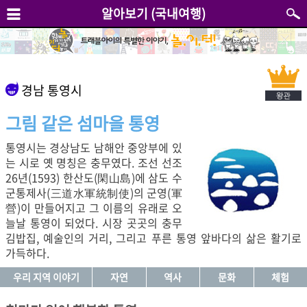
알아보기 (국내여행)
경남 통영시
그림 같은 섬마을 통영
통영시는 경상남도 남해안 중앙부에 있
는 시로 옛 명칭은 충무였다. 조선 선조
26년(1593) 한산도(閑山島)에 삼도 수
군통제사(三道水軍統制使)의 군영(軍
營)이 만들어지고 그 이름의 유래로 오
늘날 통영이 되었다. 시장 곳곳의 충무
김밥집, 예술인의 거리, 그리고 푸른 통영 앞바다의 삶은 활기로
가득하다.
우리 지역 이야기
자연
역사
문화
체험