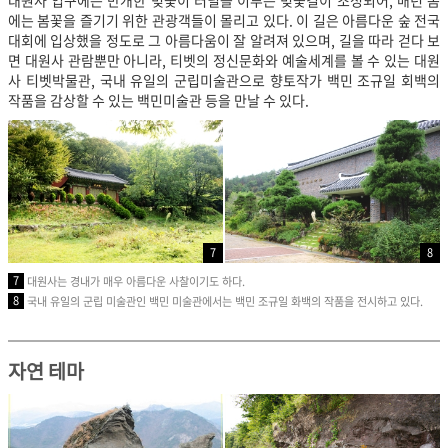
대원사 입구에는 만개한 벚꽃이 터널을 이루는 벚꽃길이 조성되어, 매년 봄
에는 봄꽃을 즐기기 위한 관광객들이 몰리고 있다. 이 길은 아름다운 숲 전국
대회에 입상했을 정도로 그 아름다움이 잘 알려져 있으며, 길을 따라 걷다 보
면 대원사 관람뿐만 아니라, 티벳의 정신문화와 예술세계를 볼 수 있는 대원
사 티벳박물관, 국내 유일의 군립미술관으로 향토작가 백민 조규일 회백의
작품을 감상할 수 있는 백민미술관 등을 만날 수 있다.
7
8
7
대원사는 경내가 매우 아름다운 사찰이기도 하다.
8
국내 유일의 군립 미술관인 백민 미술관에서는 백민 조규일 화백의 작품을 전시하고 있다.
자연 테마