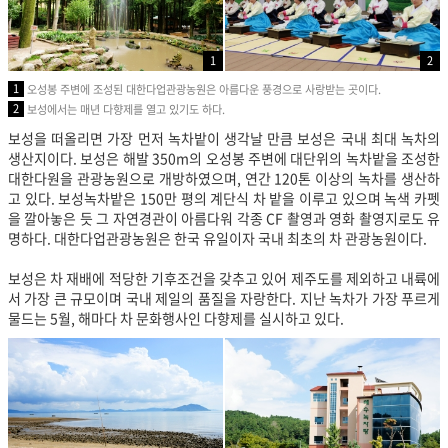
1
2
1
오성봉 주변에 조성된 대한다업관광농원은 아름다운 풍경으로 사랑받는 곳이다.
2
보성에서는 매년 다향제를 열고 있기도 하다.
보성을 떠올리면 가장 먼저 녹차밭이 생각날 만큼 보성은 국내 최대 녹차의
생산지이다. 보성은 해발 350m의 오성봉 주변에 대단위의 녹차밭을 조성한
대한다원을 관광농원으로 개방하였으며, 연간 120톤 이상의 녹차를 생산하
고 있다. 보성녹차밭은 150만 평의 계단식 차 밭을 이루고 있으며 녹색 카펫
을 깔아놓은 듯 그 자연경관이 아름다워 각종 CF 촬영과 영화 촬영지로도 유
명하다. 대한다업관광농원은 한국 유일이자 국내 최초의 차 관광농원이다.
보성은 차 재배에 적당한 기후조건을 갖추고 있어 제주도를 제외하고 내륙에
서 가장 큰 규모이며 국내 제일의 품질을 자랑한다. 지난 녹차가 가장 푸르게
물드는 5월, 해마다 차 문화행사인 다향제를 실시하고 있다.