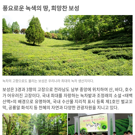
풍요로운 녹색의 땅, 희망찬 보성
녹차의 고향으로도 불리는 보성은 우리나라 최대의 녹차 생산지이다.
보성은 3경과 3향의 고장으로 전라남도 남부 중앙에 위치하여 산, 바다, 호수
가 어우러진 고장이다. 국내 최대를 자랑하는 녹차밭과 조정래의 소설 <태백
산맥>의 배경으로 유명하며, 국내 수산물 지리적 표시 등록 제1호인 벌교꼬
막, 공룡알 화석지 등 천혜의 자연과 다양한 관광자원을 지니고 있다.