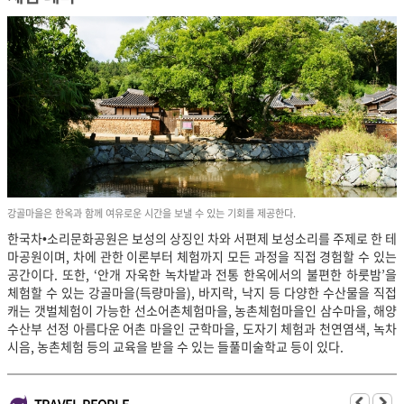
강골마을은 한옥과 함께 여유로운 시간을 보낼 수 있는 기회를 제공한다.
한국차•소리문화공원은 보성의 상징인 차와 서편제 보성소리를 주제로 한 테
마공원이며, 차에 관한 이론부터 체험까지 모든 과정을 직접 경험할 수 있는
공간이다. 또한, ‘안개 자욱한 녹차밭과 전통 한옥에서의 불편한 하룻밤’을
체험할 수 있는 강골마을(득량마을), 바지락,
낙지 등 다양한 수산물을 직접
캐는 갯벌체험이 가능한 선소어촌체험마을, 농촌체험마을인 삼수마을, 해양
수산부 선정 아름다운 어촌 마을인 군학마을, 도자기 체험과 천연염색, 녹차
시음, 농촌체험 등의 교육을 받을 수 있는 들풀미술학교 등이 있다.