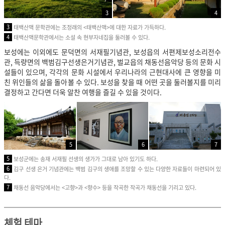
3
4
3
태백산맥 문학관에는 조정래의 <태백산맥>에 대한 자료가 가득하다.
4
태백산맥문학관에서는 소설 속 현부자네집을 둘러볼 수 있다.
보성에는 이외에도 문덕면의 서재필기념관, 보성읍의 서편제보성소리전수
관, 득량면의 백범김구선생은거기념관, 벌교읍의 채동선음악당 등의 문화 시
설들이 있으며, 각각의 문화 시설에서 우리나라의 근현대사에 큰 영향을 미
친 위인들의 삶을 돌아볼 수 있다. 보성을 찾을 때 어떤 곳을 둘러볼지를 미리
결정하고 간다면 더욱 알찬 여행을 즐길 수 있을 것이다.
5
6
7
5
보성군에는 송재 서재필 선생의 생가가 그대로 남아 있기도 하다.
6
김구 선생 은거 기념관에는 백범 김구의 생애를 조망할 수 있는 다양한 자료들이 마련되어 있
다.
7
채동선 음악당에서는 <고향>과 <향수> 등을 작곡한 작곡가 채동선을 기리고 있다.
체험 테마