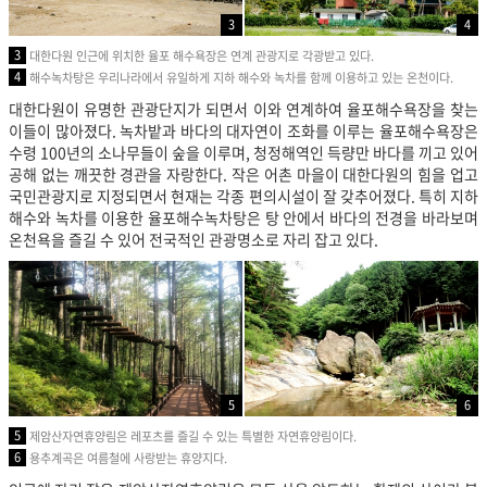
3
4
3
대한다원 인근에 위치한 율포 해수욕장은 연계 관광지로 각광받고 있다.
4
해수녹차탕은 우리나라에서 유일하게 지하 해수와 녹차를 함께 이용하고 있는 온천이다.
대한다원이 유명한 관광단지가 되면서 이와 연계하여 율포해수욕장을 찾는
이들이 많아졌다. 녹차밭과 바다의 대자연이 조화를 이루는 율포해수욕장은
수령 100년의 소나무들이 숲을 이루며, 청정해역인 득량만 바다를 끼고 있어
공해 없는 깨끗한 경관을 자랑한다. 작은 어촌 마을이 대한다원의 힘을 업고
국민관광지로 지정되면서 현재는 각종 편의시설이 잘 갖추어졌다. 특히 지하
해수와 녹차를 이용한 율포해수녹차탕은 탕 안에서 바다의 전경을 바라보며
온천욕을 즐길 수 있어 전국적인 관광명소로 자리 잡고 있다.
5
6
5
제암산자연휴양림은 레포츠를 즐길 수 있는 특별한 자연휴양림이다.
6
용추계곡은 여름철에 사랑받는 휴양지다.