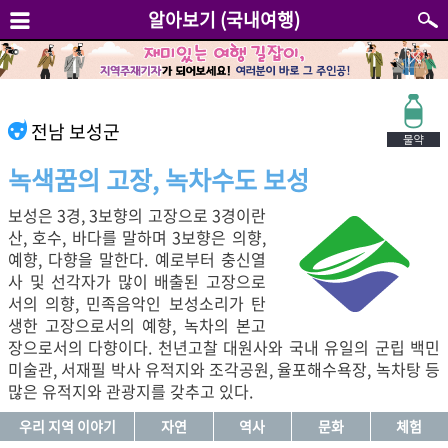
알아보기 (국내여행)
전남 보성군
녹색꿈의 고장, 녹차수도 보성
보성은 3경, 3보향의 고장으로 3경이란
산, 호수, 바다를 말하며 3보향은 의향,
예향, 다향을 말한다. 예로부터 충신열
사 및 선각자가 많이 배출된 고장으로
서의 의향, 민족음악인 보성소리가 탄
생한 고장으로서의 예향, 녹차의 본고
장으로서의 다향이다. 천년고찰 대원사와 국내 유일의 군립 백민
미술관, 서재필 박사 유적지와 조각공원, 율포해수욕장, 녹차탕 등
많은 유적지와 관광지를 갖추고 있다.
우리 지역 이야기
자연
역사
문화
체험