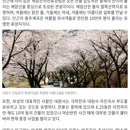
인근에 자리 잡은 제암산자연휴양림은 모든 산을 압도하는 황제의 산이라 불
리는 제암산을 중심으로 조성된 관광지이다. 제암산은 봄의 철쭉군락지로 유
명하며, 여름에는 맑은 물, 가을에는 억새, 겨울에는 아름다운 설화를 만날 수
있다. 인근의 용추계곡은 여름철 피서객들로 연인원 10만여 명이 몰리는 유
명한 휴양지이다.
대원사 진입로의 벚꽃터널은 특별한 아름다움을 자랑한다.
또한, 보성의 대표적인 사찰인 대원사는 극락전과 대원사 자진국사 부도를
보유하고 있는 것으로 유명하다. 천봉산 중턱에 있으며 6.25동란 이전까지
만 해도 10여 동의 건물이 있었으나 여순반란 사건 때에 대부분 건물이 불타
버려 현재 중창 사업을 벌이고 있다.