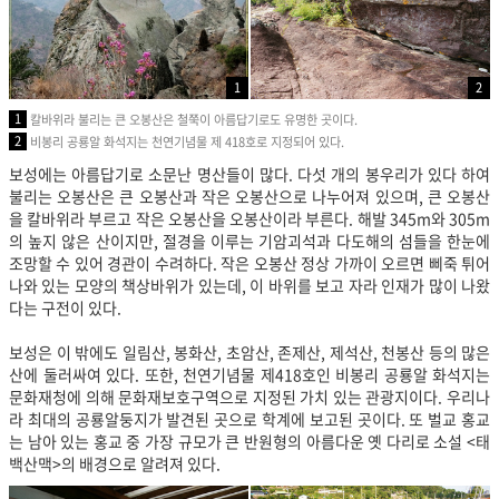
1
2
1
칼바위라 불리는 큰 오봉산은 철쭉이 아름답기로도 유명한 곳이다.
2
비봉리 공룡알 화석지는 천연기념물 제 418호로 지정되어 있다.
보성에는 아름답기로 소문난 명산들이 많다. 다섯 개의 봉우리가 있다 하여
불리는 오봉산은 큰 오봉산과 작은 오봉산으로 나누어져 있으며, 큰 오봉산
을 칼바위라 부르고 작은 오봉산을 오봉산이라 부른다. 해발 345m와 305m
의 높지 않은 산이지만, 절경을 이루는 기암괴석과 다도해의 섬들을 한눈에
조망할 수 있어 경관이 수려하다. 작은 오봉산 정상 가까이 오르면 삐죽 튀어
나와 있는 모양의 책상바위가 있는데, 이 바위를 보고 자라 인재가 많이 나왔
다는 구전이 있다.
보성은 이 밖에도 일림산, 봉화산, 초암산, 존제산, 제석산, 천봉산 등의 많은
산에 둘러싸여 있다. 또한, 천연기념물 제418호인 비봉리 공룡알 화석지는
문화재청에 의해 문화재보호구역으로 지정된 가치 있는 관광지이다. 우리나
라 최대의 공룡알둥지가 발견된 곳으로 학계에 보고된 곳이다. 또 벌교 홍교
는 남아 있는 홍교 중 가장 규모가 큰 반원형의 아름다운 옛 다리로 소설 <태
백산맥>의 배경으로 알려져 있다.