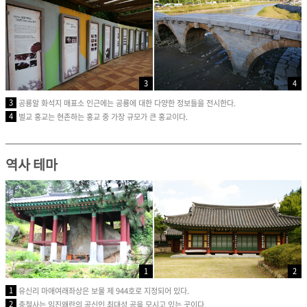
3
4
3
공룡알 화석지 매표소 인근에는 공룡에 대한 다양한 정보들을 전시한다.
4
벌교 홍교는 현존하는 홍교 중 가장 규모가 큰 홍교이다.
역사 테마
1
2
1
유신리 마애여래좌상은 보물 제 944호로 지정되어 있다.
2
충절사는 임진왜란의 공신인 최대성 공을 모시고 있는 곳이다.