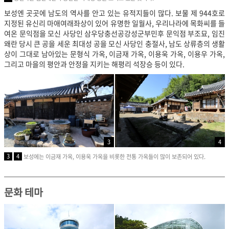
보성엔 곳곳에 남도의 역사를 안고 있는 유적지들이 많다. 보물 제 944호로
지정된 유신리 마애여래좌상이 있어 유명한 일월사, 우리나라에 목화씨를 들
여온 문익점을 모신 사당인 삼우당충선공강성군부민후 문익점 부조묘, 임진
왜란 당시 큰 공을 세운 최대성 공을 모신 사당인 충절사, 남도 상류층의 생활
상이 그대로 남아있는 문형식 가옥, 이금재 가옥, 이용욱 가옥, 이용우 가옥,
그리고 마을의 평안과 안정을 지키는 해평리 석장승 등이 있다.
3
4
3
4
보성에는 이금재 가옥, 이용욱 가옥을 비롯한 전통 가옥들이 많이 보존되어 있다.
문화 테마