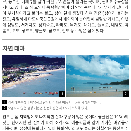
로, 풍부한 어패류를 잡기 위한 낚시꾼들이 몰리는 곳이며, 관매해수욕장을
지니고 있다. 또 섬 모양이 목탁형상이며 섬 안의 동백나무가 부처와 같다 하
여 부처섬이라고 불리는 불도, 섬이 길게 생겼다 하여 긴(진)섬이라 불리는
장도, 유일하게 다도해국립공원에서 제외되어 농어업이 발달한 가사도, 이밖
에 성남도, 서거차도, 상하죽도, 라배도, 독거도, 대마도, 눌옥도, 내병도, 각
흘도, 모도, 상조도, 맹골도, 금호도, 접도 등 수많은 섬이 있다.
자연 테마
1
2
1
가계 해수욕장의 아담하고 말끔한 해변은 여름마다 많은 사랑을 받는다.
2
오염되지 않은 청정 해변인 신전해변은 하조도에 위치해 있다.
진도는 섬 지역임에도 나지막한 산과 구릉이 많은 곳이다. 금골산은 193m의
낮은 산이지만 산 전체가 마치 조각가의 예술작품과 같이 기이한 바위들로
가득하며, 정상에 봉화대가 있어 봉화산이라고도 불리는 첨찰산은 등산로 주