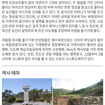
변에 인공보조물이 없어 자연미가 그대로 살아있다. 두 얼굴을 가진 산이라
불리는 여귀산은 정상까지 험난한 바위 지대인 반면 정상을 중심으로 흘러내
린 능선들은 부드러운 산세를 갖고 있다. 또 동석산은 어머니가 아이를 안고
있는 형상을 하고 있으며, 산 전체가 거대한 성곽을 연상케 하는 바윗덩어리
로 이루어져 중간마다 큰 절벽을 형성하고 있어 경관이 수려하다. 또한, 신금
산은 바위 지대인 능선 길의 조망이 뛰어나 산행의 묘미를 느낄 수 있으며, 돈
대산은 능선이 널찍하여 확 트인 다도해를 조망하며 야영을 즐기기에 좋다.
여름철 피서를 즐기기에 안성맞춤인 해수욕장으로는 신비의 바닷길이 열리
는 회동관광지내에 있는 가계해변과 청정해역으로 어족자원이 풍부한 금갑
해변, 다도해 해상국립공원에 위치한 신전해변, 3km의 백사장을 가진 관매
도해변 등이 있다. 또한, 진도의 관문 역할을 하는 팽목항구, 12월부터 2월
사이에 고니류의 집단 서식을 볼 수 있는 수유리 고니류도래지가 있다.
역사 테마