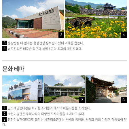
4
3
3
용장산성 터 옆에는 용장산성 홍보관이 있어 이해를 돕는다.
4
남도진성은 배중손 장군과 삼별초군의 최후의 격전지였다.
문화 테마
1
2
3
1
진도해양생태관은 희귀한 조개들과 해저의 아름다움을 소개한다.
2
소전미술관은 우리나라의 다양한 도자기들을 소개하고 있다.
3
장전미술관이라고도 불리는 남진미술관에는 서예와 동양화, 서양화 등의 다양한 작품들이 있
다.