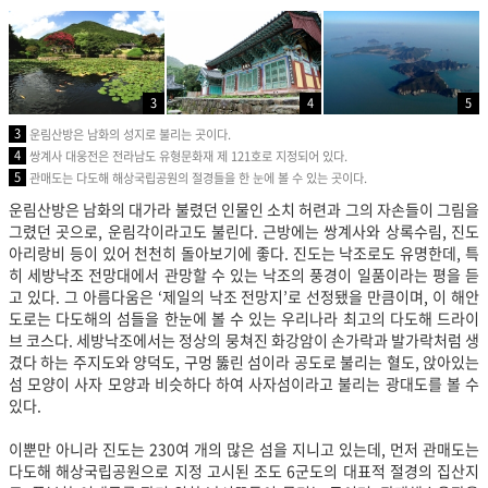
3
4
5
3
운림산방은 남화의 성지로 불리는 곳이다.
4
쌍계사 대웅전은 전라남도 유형문화재 제 121호로 지정되어 있다.
5
관매도는 다도해 해상국립공원의 절경들을 한 눈에 볼 수 있는 곳이다.
운림산방은 남화의 대가라 불렸던 인물인 소치 허련과 그의 자손들이 그림을
그렸던 곳으로, 운림각이라고도 불린다. 근방에는 쌍계사와 상록수림, 진도
아리랑비 등이 있어 천천히 돌아보기에 좋다. 진도는 낙조로도 유명한데, 특
히 세방낙조 전망대에서 관망할 수 있는 낙조의 풍경이 일품이라는 평을 듣
고 있다. 그 아름다움은 ‘제일의 낙조 전망지’로 선정됐을 만큼이며, 이 해안
도로는 다도해의 섬들을 한눈에 볼 수 있는 우리나라 최고의 다도해 드라이
브 코스다. 세방낙조에서는 정상의 뭉쳐진 화강암이 손가락과 발가락처럼 생
겼다 하는 주지도와 양덕도, 구멍 뚫린 섬이라 공도로 불리는 혈도, 앉아있는
섬 모양이 사자 모양과 비슷하다 하여 사자섬이라고 불리는 광대도를 볼 수
있다.
이뿐만 아니라 진도는 230여 개의 많은 섬을 지니고 있는데, 먼저 관매도는
다도해 해상국립공원으로 지정 고시된 조도 6군도의 대표적 절경의 집산지