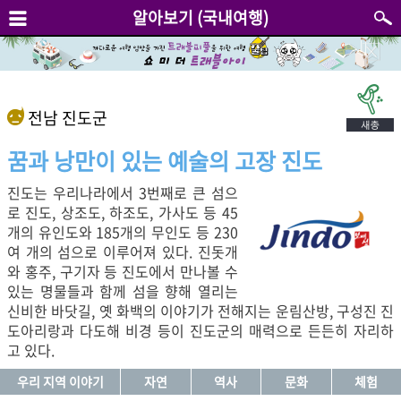
알아보기 (국내여행)
전남 진도군
꿈과 낭만이 있는 예술의 고장 진도
진도는 우리나라에서 3번째로 큰 섬으
로 진도, 상조도, 하조도, 가사도 등 45
개의 유인도와 185개의 무인도 등 230
여 개의 섬으로 이루어져 있다. 진돗개
와 홍주, 구기자 등 진도에서 만나볼 수
있는 명물들과 함께 섬을 향해 열리는
신비한 바닷길, 옛 화백의 이야기가 전해지는 운림산방, 구성진 진
도아리랑과 다도해 비경 등이 진도군의 매력으로 든든히 자리하
고 있다.
우리 지역 이야기
자연
역사
문화
체험