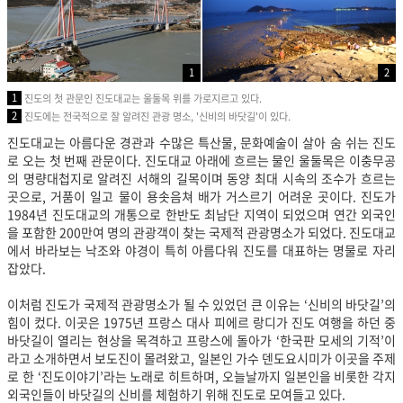
1
2
1
진도의 첫 관문인 진도대교는 울둘목 위를 가로지르고 있다.
2
진도에는 전국적으로 잘 알려진 관광 명소, '신비의 바닷길'이 있다.
진도대교는 아름다운 경관과 수많은 특산물, 문화예술이 살아 숨 쉬는 진도
로 오는 첫 번째 관문이다. 진도대교 아래에 흐르는 물인 울둘목은 이충무공
의 명량대첩지로 알려진 서해의 길목이며 동양 최대 시속의 조수가 흐르는
곳으로, 거품이 일고 물이 용솟음쳐 배가 거스르기 어려운 곳이다. 진도가
1984년 진도대교의 개통으로 한반도 최남단 지역이 되었으며 연간 외국인
을 포함한 200만여 명의 관광객이 찾는 국제적 관광명소가 되었다. 진도대교
에서 바라보는 낙조와 야경이 특히 아름다워 진도를 대표하는 명물로 자리
잡았다.
이처럼 진도가 국제적 관광명소가 될 수 있었던 큰 이유는 ‘신비의 바닷길’의
힘이 컸다. 이곳은 1975년 프랑스 대사 피에르 랑디가 진도 여행을 하던 중
바닷길이 열리는 현상을 목격하고 프랑스에 돌아가 ‘한국판 모세의 기적’이
라고 소개하면서 보도진이 몰려왔고, 일본인 가수 덴도요시미가 이곳을 주제
로 한 ‘진도이야기’라는 노래로 히트하며, 오늘날까지 일본인을 비롯한 각지
외국인들이 바닷길의 신비를 체험하기 위해 진도로 모여들고 있다.