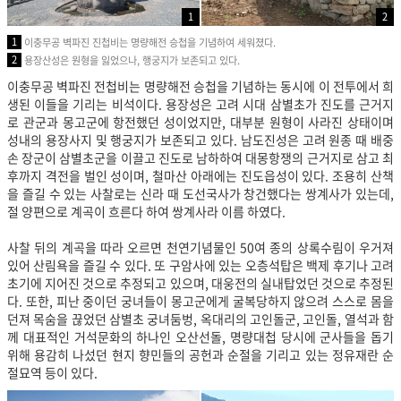
1
2
1
이충무공 벽파진 진첩비는 명량해전 승첩을 기념하여 세워졌다.
2
용장산성은 원형을 잃었으나, 행궁지가 보존되고 있다.
이충무공 벽파진 전첩비는 명량해전 승첩을 기념하는 동시에 이 전투에서 희
생된 이들을 기리는 비석이다. 용장성은 고려 시대 삼별초가 진도를 근거지
로 관군과 몽고군에 항전했던 성이었지만, 대부분 원형이 사라진 상태이며
성내의 용장사지 및 행궁지가 보존되고 있다. 남도진성은 고려 원종 때 배중
손 장군이 삼별초군을 이끌고 진도로 남하하여 대몽항쟁의 근거지로 삼고 최
후까지 격전을 벌인 성이며, 철마산 아래에는 진도읍성이 있다. 조용히 산책
을 즐길 수 있는 사찰로는 신라 때 도선국사가 창건했다는 쌍계사가 있는데,
절 양편
으로 계곡이 흐른다 하여 쌍계사라 이름 하였다.
사찰 뒤의 계곡을 따라 오르면 천연기념물인 50여 종의 상록수림이 우거져
있어 산림욕을 즐길 수 있다. 또 구암사에 있는 오층석탑은 백제 후기나 고려
초기에 지어진 것으로 추정되고 있으며, 대웅전의 실내탑었던 것으로 추정된
다. 또한, 피난 중이던 궁녀들이 몽고군에게 굴복당하지 않으려 스스로 몸을
던져 목숨을 끊었던 삼별초 궁녀둠벙, 옥대리의 고인돌군, 고인돌, 열석과 함
께 대표적인 거석문화의 하나인 오산선돌, 명량대첩 당시에 군사들을 돕기
위해 용감히 나섰던 현지 향민들의 공헌과 순절을 기리고 있는 정유재란 순
절묘역 등이 있다.