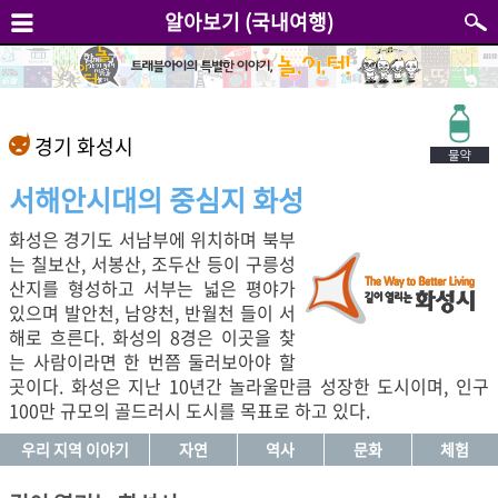
알아보기 (국내여행)
경기 화성시
서해안시대의 중심지 화성
화성은 경기도 서남부에 위치하며 북부
는 칠보산, 서봉산, 조두산 등이 구릉성
산지를 형성하고 서부는 넓은 평야가
있으며 발안천, 남양천, 반월천 들이 서
해로 흐른다. 화성의 8경은 이곳을 찾
는 사람이라면 한 번쯤 둘러보아야 할
곳이다. 화성은 지난 10년간 놀라울만큼 성장한 도시이며, 인구
100만 규모의 골드러시 도시를 목표로 하고 있다.
우리 지역 이야기
자연
역사
문화
체험