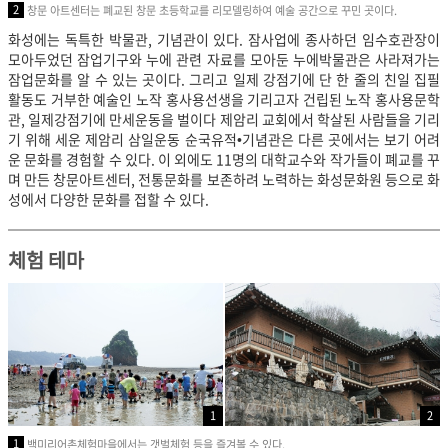
2
창문 아트센터는 폐교된 창문 초등학교를 리모델링하여 예술 공간으로 꾸민 곳이다.
화성에는 독특한 박물관, 기념관이 있다. 잠사업에 종사하던 임수호관장이
모아두었던 잠업기구와 누에 관련 자료를 모아둔 누에박물관은 사라져가는
잠업문화를 알 수 있는 곳이다. 그리고 일제 강점기에 단 한 줄의 친일 집필
활동도 거부한 예술인 노작 홍사용선생을 기리고자 건립된 노작 홍사용문학
관, 일제강점기에 만세운동을 벌이다 제암리 교회에서 학살된 사람들을 기리
기 위해 세운
제암리 삼일운동 순국유적•기념관은 다른 곳에서는 보기 어려
운 문화를 경험할 수 있다. 이 외에도 11명의 대학교수와 작가들이 폐교를 꾸
며 만든 창문아트센터, 전통문화를 보존하려 노력하는 화성문화원 등으로 화
성에서 다양한 문화를 접할 수 있다.
체험 테마
1
2
1
백미리어촌체험마을에서는 갯벌체험 등을 즐겨볼 수 있다.