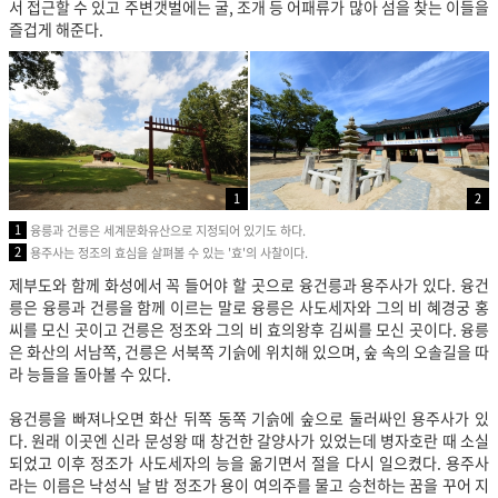
서 접근할 수 있고 주변갯벌에는 굴, 조개 등 어패류가 많아 섬을 찾는 이들을
즐겁게 해준다.
1
2
1
융릉과 건릉은 세계문화유산으로 지정되어 있기도 하다.
2
용주사는 정조의 효심을 살펴볼 수 있는 '효'의 사찰이다.
제부도와 함께 화성에서 꼭 들어야 할 곳으로 융건릉과 용주사가 있다. 융건
릉은 융릉과 건릉을 함께 이르는 말로 융릉은 사도세자와 그의 비 혜경궁 홍
씨를 모신 곳이고 건릉은 정조와 그의 비 효의왕후 김씨를 모신 곳이다. 융릉
은 화산의 서남쪽, 건릉은 서북쪽 기슭에 위치해 있으며, 숲 속의 오솔길을 따
라 능들을 돌아볼 수 있다.
융건릉을 빠져나오면 화산 뒤쪽 동쪽 기슭에 숲으로 둘러싸인 용주사가 있
다. 원래 이곳엔 신라 문성왕 때 창건한 갈양사가 있었는데 병자호란 때 소실
되었고 이후 정조가 사도세자의 능을 옮기면서 절을 다시 일으켰다. 용주사
라는 이름은 낙성식 날 밤 정조가 용이 여의주를 물고 승천하는 꿈을 꾸어 지