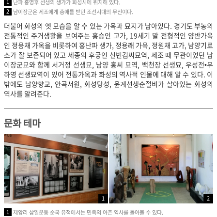
1
난파 홍영후 선생의 생가가 화성시에 위치해 있다.
2
남이장군은 세조에게 총애를 받던 조선시대의 무신이다.
더불어 화성의 옛 모습을 알 수 있는 가옥과 묘지가 남아있다. 경기도 부농의
전통적인 주거생활을 보여주는 홍승인 고가, 19세기 말 전형적인 양반가옥
인 정용채 가옥을 비롯하여 홍난파 생가, 정용래 가옥, 정원채 고가, 남양기로
소가 잘 보존되어 있고 세종의 후궁인 신빈김씨묘역, 세조 때 무관이었던 남
이장군묘와 함께 서거정 선생묘, 남양 홍씨 묘역, 백천장 선생묘, 우성전•우
하영 선생묘역이 있어 전통가옥과 화성의 역사적 인물에 대해 알 수 있다. 이
밖에도 남양향교, 안곡서원, 화성당성, 윤계선생순절비가 살아있는 화성의
역사를 알려준다.
문화 테마
1
2
1
제암리 삼일운동 순국 유적에서는 민족의 아픈 역사를 돌아볼 수 있다.