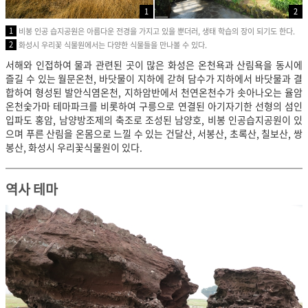
1
2
1
비봉 인공 습지공원은 아름다운 전경을 가지고 있을 뿐더러, 생태 학습의 장이 되기도 한다.
2
화성시 우리꽃 식물원에서는 다양한 식물들을 만나볼 수 있다.
서해와 인접하여 물과 관련된 곳이 많은 화성은 온천욕과 산림욕을 동시에
즐길 수 있는 월문온천, 바닷물이 지하에 갇혀 담수가 지하에서 바닷물과 결
합하여 형성된 발안식염온천, 지하암반에서 천연온천수가 솟아나오는 율암
온천숯가마 테마파크를 비롯하여 구릉으로 연결된 아기자기한 선형의 섬인
입파도 홍암, 남양방조제의 축조로 조성된 남양호, 비봉 인공습지공원이 있
으며 푸른 산림을 온몸으로 느낄 수 있는 건달산, 서봉산, 초록산, 칠보산, 쌍
봉산, 화성시 우리꽃식물원이 있다.
역사 테마