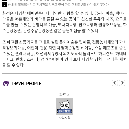
2
하내 테마파크는 각종 전시관을 갖추고 있어 가족 단위로 방문하기 좋은 곳이다.
화성은 다양한 매력만큼이나 다양한 체험을 할 수 있다. 궁평리마을, 백미리
마을은 어촌체험과 바다를 즐길 수 있는 곳이고 신선한 우유와 치즈, 요구르
트를 만들 수 있는 은행나무 마을, 또나따목장, 진주목장과 원평허브농원, 화
수관광농원, 은성주말관광농원 같은 농원체험을 할 수 있다.
또 폐교된 초등학교를 그대로 살린 문화예술촌 쟁이골, 전통농사체험의 가시
리정보화마을, 어린이 전용 자연 체험학습장인 베어팜,
수상 레포츠를 즐길
수 있는 퀸레저타운, 어섬레저휴양지 외에도 라비돌리조트 하피랜드, 하내테
마파크, 한울유스센터, 청려수련원이 있어 보다 다양한 경험과 색다른 체험
을 할 수 있다.
TRAVEL PEOPLE
파트너
화성시청