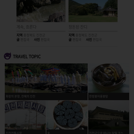
계속, 흐른다
정돈된 잔디
젖은 길
지역
충청북도 진천군
지역
충청북도 진천군
지역
충청
글
편집국
사진
편집국
글
편집국
사진
편집국
글
편집국
TRAVEL TOPIC
화랑의 본향, 천혜의 진천
한방붕어용봉탕
진천전통시장
숯
진천군으로 떠나는 당일 코스