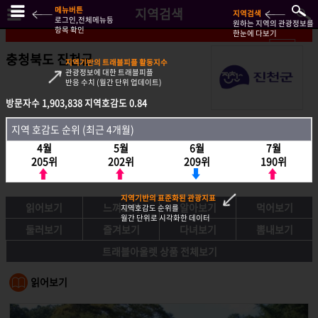
메뉴버튼
지역검색
지역검색
로그인,전체메뉴등
원하는 지역의 관광정보를
항목 확인
한눈에 다보기
충청북도 진천군
지역기반의 트래블피플 활동지수
관광정보에 대한 트래블피플
반응 수치 (월간 단위 업데이트)
방문자수
방문자수
1,903,838
1,903,838
지역호감도
지역호감도
0.84
0.84
지역호감도 순위 (최근 4개월)
지역 호감도 순위 (최근 4개월)
4월
4월
5월
5월
6월
6월
7월
7월
205위
205위
202위
202위
209위
209위
190위
190위
지역기반의 표준화된 관광지표
읽어보기
느껴보기
알아보기
먹어보기
지역호감도 순위를
월간 단위로 시각화한 데이터
둘러보기
즐겨보기
다녀보기
뽐내보기
트래블아울렛 상품 전체보기
읽어보기