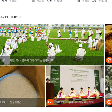
사진
편집국
글
편집국
사진
편집국
글
편집국
사진
편집국
AVEL TOPIC
아보기
자연, 역사, 문화가 어우러지는 광주 서구
내보기
친정미(쌀)
즐겨보기
광주국제차문화전시회