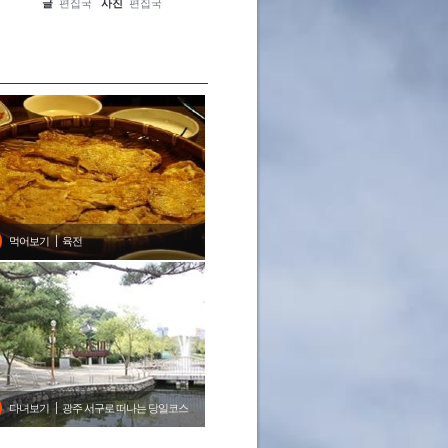
글
편집국
사진
편집국
글
편집국
사진
편집국
글
편집
먹어보기
육전
다녀보기
광주 서구로 떠나는 당일코스