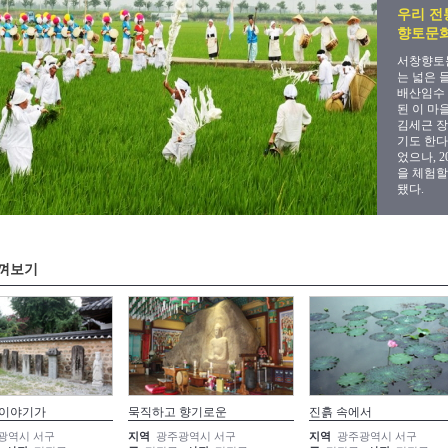
우리 전
향토문
서창향토
는 넓은 
배산임수 
된 이 마
김세근 장
기도 한다
었으나, 
을 체험할
됐다.
껴보기
 이야기가
묵직하고 향기로운
진흙 속에서
광역시 서구
지역
광주광역시 서구
지역
광주광역시 서구