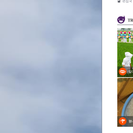
글
편집국
TR
알
뽐