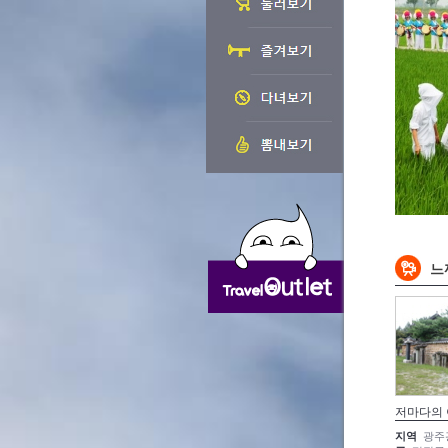
느
저마다의
지역
광주