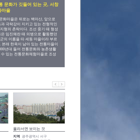
통 문화가 깃들어 있는 곳, 서창
화마을
문화마을은 뒤로는 백마산, 앞으로
들과 극락강이 지키고 있는 전형적인
지형의 촌락이다. 조선 중기 때 형성
을은 임진왜란 때 의병으로 활동했던
군의 이름을 따 세동 마을이라 부르
. 본래 한옥이 남아 있는 전통마을이
2000년대 들어 전통문화와 농촌생활
 수 있는 전통문화체험마을로 조성
올라서면 보이는 것
나아질 수 있을까
광주 서
지역
광주광역시 서구
지역
광주광역시 서구
지역
광