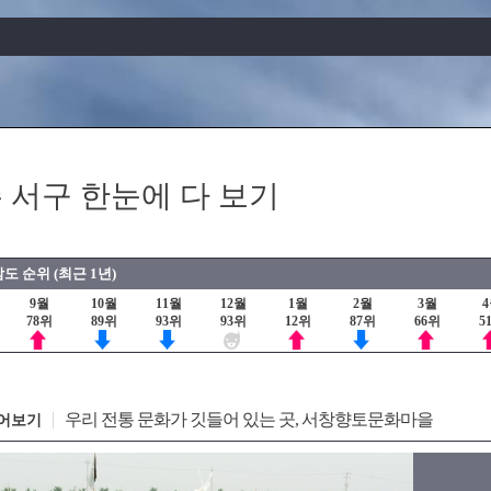
 서구 한눈에 다 보기
도 순위 (최근 1년)
9월
10월
11월
12월
1월
2월
3월
78위
89위
93위
93위
12위
87위
66위
5
우리 전통 문화가 깃들어 있는 곳, 서창향토문화마을
어보기