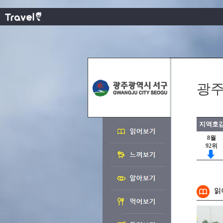
광주
지역호감
8월
92위
읽