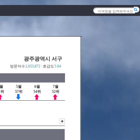
광주광역시 서구
방문자수
2,653,872
호감도
5.04
4월
5월
6월
7월
1위
57위
54위
52위