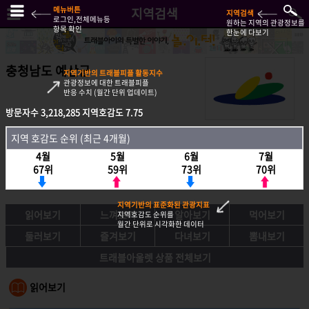
메뉴버튼
지역검색
지역검색
로그인,전체메뉴등
원하는 지역의 관광정보를
항목 확인
한눈에 다보기
충청남도 예산군
지역기반의 트래블피플 활동지수
관광정보에 대한 트래블피플
반응 수치 (월간 단위 업데이트)
방문자수
3,218,285
지역호감도
7.75
방문자수
3,218,285
지역호감도
7.75
지역 호감도 순위 (최근 4개월)
지역호감도 순위 (최근 4개월)
4월
5월
6월
7월
4월
5월
6월
7월
67위
59위
73위
70위
67위
59위
73위
70위
지역기반의 표준화된 관광지표
읽어보기
느껴보기
알아보기
먹어보기
지역호감도 순위를
월간 단위로 시각화한 데이터
둘러보기
즐겨보기
다녀보기
뽐내보기
트래블아울렛 상품 전체보기
읽어보기