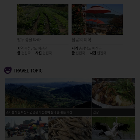
밭두렁을 따라
붉음의 미학
수려한 
지역
충청남도 예산군
지역
충청남도 예산군
지역
충청
글
편집국
사진
편집국
글
편집국
사진
편집국
글
편집국
TRAVEL TOPIC
조화롭게 펼쳐진 자연경관과 전통이 살아 숨 쉬는 예산
곱창