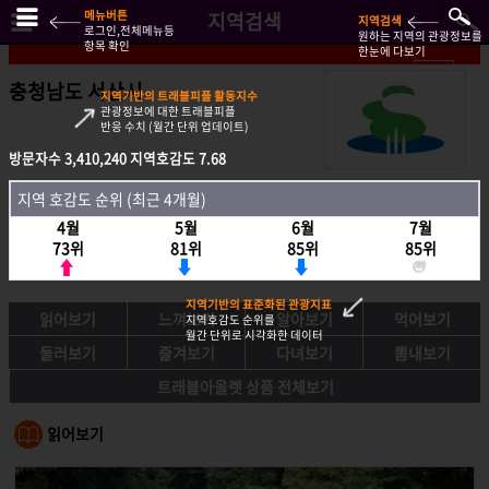
메뉴버튼
지역검색
지역검색
로그인,전체메뉴등
원하는 지역의 관광정보를
항목 확인
한눈에 다보기
충청남도 서산시
지역기반의 트래블피플 활동지수
관광정보에 대한 트래블피플
반응 수치 (월간 단위 업데이트)
방문자수
방문자수
3,410,240
3,410,240
지역호감도
지역호감도
7.68
7.68
지역호감도 순위 (최근 4개월)
지역 호감도 순위 (최근 4개월)
4월
4월
5월
5월
6월
6월
7월
7월
73위
73위
81위
81위
85위
85위
85위
85위
지역기반의 표준화된 관광지표
읽어보기
느껴보기
알아보기
먹어보기
지역호감도 순위를
월간 단위로 시각화한 데이터
둘러보기
즐겨보기
다녀보기
뽐내보기
트래블아울렛 상품 전체보기
읽어보기