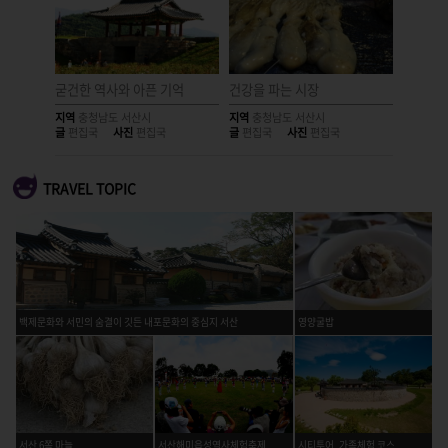
열차
굳건한 역사와 아픈 기억
건강을 파는 시장
알싸한 
지역
충청남도 서산시
지역
충청남도 서산시
지역
충청
글
편집국
사진
편집국
글
편집국
사진
편집국
글
편집국
TRAVEL TOPIC
백제문화와 서민의 숨결이 깃든 내포문화의 중심지 서산
영양굴밥
서산 6쪽 마늘
서산해미읍성역사체험축제
시티투어_가족체험 코스