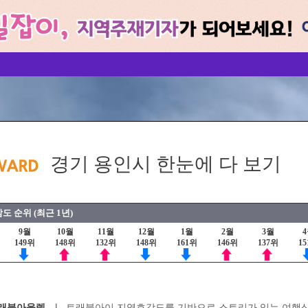
경기 용인시 한눈에 다 보기
도 순위 (최근 1년)
9월
10월
11월
12월
1월
2월
3월
149위
148위
132위
148위
161위
146위
137위
1
래블아울렛
트래블아이 지역호감도를 기반으로 스토리가 있는 여행