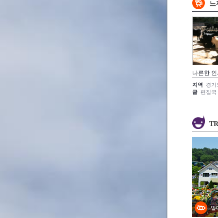
느
나른한 인
지역
경기
글
편집국
TR
알