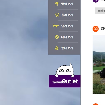
[트래
읽