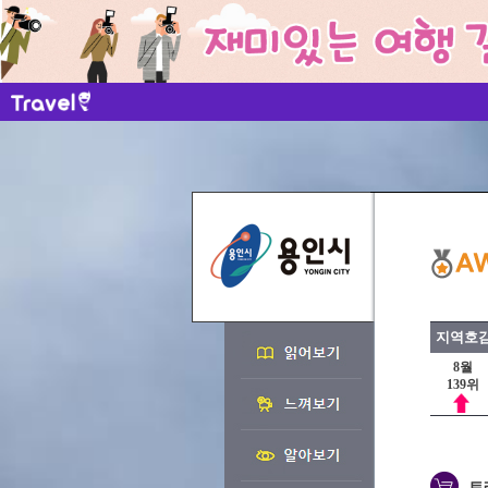
지역호감
8월
139위
트