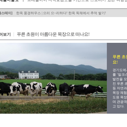
블스테이]
한옥 풍경하우스 | 으리 으~리하다! 한옥 독채에서 추억 쌓기!
푸른 초원이 아름다운 목장으로 떠나요!
어보기
푸른 초
요!
경기도에서
를 ‘밀크
발전을 모
진 푸른 
등 자연과
목장 체험
도원 목
며 관광객
고 있다.