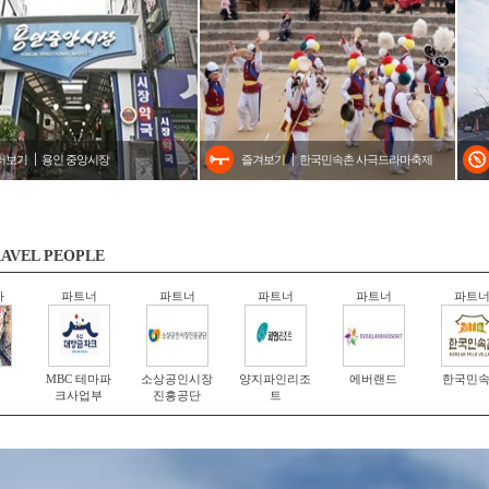
러보기
용인 중앙시장
즐겨보기
한국민속촌 사극드라마축제
AVEL PEOPLE
자
파트너
파트너
파트너
파트너
파트
MBC 테마파
소상공인시장
양지파인리조
에버랜드
한국민
크사업부
진흥공단
트