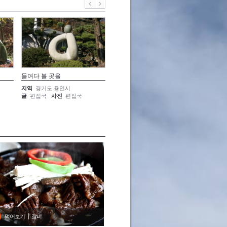
들여다 볼 곳을
닮아가다
문화 답
지역
경기도 용인시
지역
경기도 용인시
지역
경
글
편집국
사진
편집국
글
편집국
사진
편집국
글
편집
먹어보기
갈비