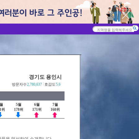
경기도 용인시
방문자수
2,780,637
호감도
5.6
4월
5월
6월
7월
51위
178위
171위
168위
상품을 엄선하여 소개합니다.