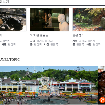
껴보기
사
오래 된 얼굴들
같은 생각
도 용인시
지역
경기도 용인시
지역
경기도 용인시
사진
편집국
글
편집국
사진
편집국
글
편집국
사진
편집국
AVEL TOPIC
아보기
여행의 情답, 용인