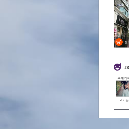
둘
TR
주재기
고기은