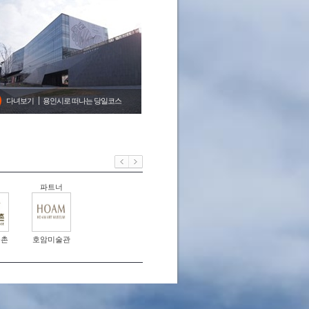
다녀보기
용인시로 떠나는 당일코스
너
파트너
속촌
호암미술관