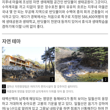
지푸네 마을에 조성된 자연 생태체험 공간인 반딧불이 생태공원이 그곳이다.
수하계곡을 끼고 티없이 맑은 장수포천 물이 유유히 흐르는 지푸네 마을은
국내 몇 안 되는 무공해 지역으로 반딧불이와 수백여 종의 희귀 곤충들이 서
식하고 있다. 게다가 경북에서는 처음으로 특구로 지정된 586,400여평의 땅
에 생태공원과 생태학교, 반딧불이 천문대 등까지 있어서 휴식과 생태학습을
겸하기에 더할 나위 없이 좋다.
자연 테마
1
2
1
검마산 자연휴양림은 여러가지 편의시설이 잘 갖추어진 쉼터이다.
2
여름철에 영양을 찾았다면 삼의계곡이 더위를 씻어 줄 것이다.
태백산맥의 남쪽에 해당되는 영양은 동해바다가 훤히 보이는 일월산의 웅장
하고 거대하게 솟아오른 고봉의 기운을 받고 있다. 일월산은 음기가 강하여
여(女)산으로 알려져 있고 그믐날 내림굿을 하면 점괘가 신통해진다 하여 전