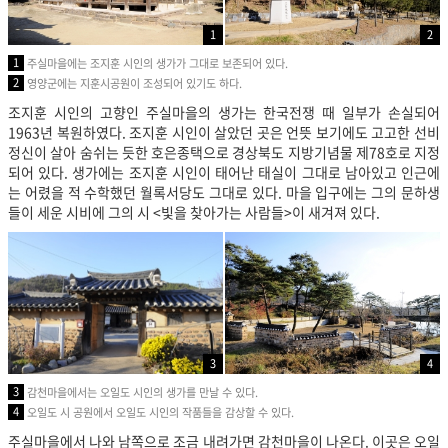
1
2
1
주실마을에는 조지훈 시인의 생가가 그대로 보존되어 있다.
2
영양군에는 지훈시공원이 조성되어 있기도 하다.
조지훈 시인의 고향인 주실마을의 생가는 한국전쟁 때 일부가 손실되어
1963년 복원하였다. 조지훈 시인이 살았던 곳은 언뜻 보기에도 고고한 선비
정신이 살아 숨쉬는 듯한 호은종택으로 경상북도 지방기념물 제78호로 지정
되어 있다. 생가에는 조지훈 시인이 태어난 태실이 그대로 남아있고 인근에
는 어렸을 적 수학했던 월록서당도 그대로 있다. 마을 입구에는 그의 문하생
들이 세운 시비에 그의 시 <빛을 찾아가는 사람들>이 새겨져 있다.
3
4
3
감천마을에서는 오일도 시인의 생가를 만날 수 있다.
4
오일도 시 공원에서 오일도 시인의 작품들을 감상할 수 있다.
주실마을에서 나와 남쪽으로 조금 내려가면 감천마을이 나온다. 이곳은 오일