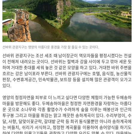
선바위 관광지구는 영양의 아름다운 풍경을 가장 잘 즐길 수 있는 곳이다.
선바위 관광지구는 조선 세조 때 남이장군이 역모자들을 평정시켰다는 전설
이 전해져 내려오는 곳이다. 선바위는 절벽과 강을 사이에 두고 깎아 세운 듯
하며 거대한 촛대를 세워 놓은 것 같은 모양을 하고 있다. 거대한 바위 주변을
흐르는 강은 남이포라 부른다. 선바위 관광지구에는 호텔, 음식점, 농산물직
판장, 수변휴게공간, 민속박물관, 보트장 등을 설치해 많은 관광객이 오가고
있다.
영양의 청정자연을 피부로 더 느끼고 싶다면 다양한 체험이 가능한 두메송하
마을을 방문해도 좋다. 두메송하마을은 청정한 자연환경을 자랑하는 아름다
운 곳으로 소나무와 각종 활엽수가 수려하게 숲을 이루는 매봉산과 인근의
투구봉 그리고 마을을 휘감는 맑고 깨끗한 송하계곡이 있다. 수리부엉이, 수
달, 사향, 달맞이꽃군락, 갈대밭 군락 등 희귀 동식물뿐만 아니라 송하계곡에
는 버들치, 쉬리가 서식하고, 청정한 계곡물을 이용하여 송어양식을 하기도
하여 다양한 민물고기들을 관찰하고 다양한 요리도 맛볼 수 있다. 마을에는