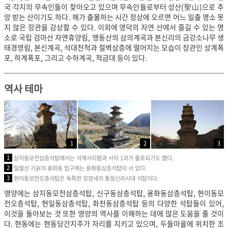
국 각지의 무속인들이 찾아오고 있으며 무속인들로부터 성산(聖山)으로 추
앙 받는 산이기도 하다. 해가 출몰하는 시간 정상에 오르면 어느 일출 명소 못
지 않은 장관을 감상할 수 있다. 이외에 영덕의 자연 산에서 즐길 수 있는 명
소로 국립 검마산 자연휴양림, 맹동산의 삼의계곡과 본신리의 금강소나무 생
태경영림, 본신계곡, 석대천척과 절벽삼층에 떨어지는 모습이 장관인 상계폭
포, 하계폭포, 그리고 수하계곡, 척금대 등이 있다.
역사 테마
1
2
3
1
삼지동모전삼층석탑에서는 석재사리함과 사리 1과가 출토되기도 했다.
2
일월산 기슭의 용화동 입구에는 용화동삼층석탑이 서 있다.
3
현이동모전오층석탑은 독특한 모양새의 통일신라시대 석탑이다.
영양에는 삼지동모전삼층석탑, 신구동삼층석탑, 용화동삼층석탑, 현이동모
전오층석탑, 현일동삼층석탑, 화천동삼층석탑 등의 다양한 석탑들이 있어,
이것을 돌아보는 것 또한 영양의 역사를 이해하는 데에 많은 도움을 줄 것이
다. 현동에는 현동당간지주가 자리를 지키고 있으며, 두들마을에 위치한 조