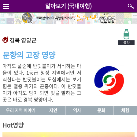
알아보기 (국내여행)
경북 영양군
문향의 고장 영양
아직도 풀숲에 반딧불이가 서식하는 마
을이 있다. 1등급 청정 지역에서만 서
식한다는 반딧불이는 도심에서는 보기
힘든 멸종 위기의 곤충이다. 이 반딧불
이가 아직도 밤이 되면 빛을 발하는 그
곳은 바로 경북 영양이다.
우리 지역 이야기
자연
역사
문화
체험
Hot영양