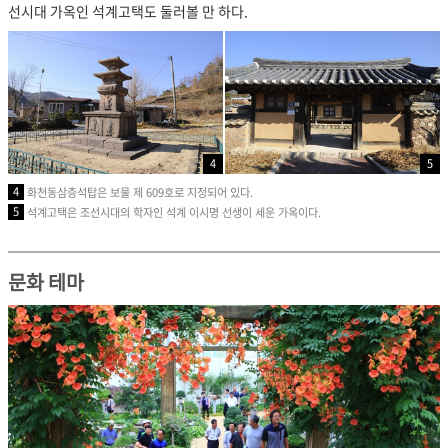
선시대 가옥인 석계고택도 둘러볼 만 하다.
4
5
4
화천동삼층석탑은 보물 제 609호로 지정되어 있다.
5
석계고택은 조선시대의 학자인 석계 이시명 선생이 세운 가옥이다.
문화 테마