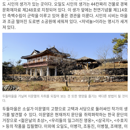
도 시인의 생가가 있는 곳이다. 오일도 시인의 생가는 44칸짜리 건물로 경북
문화재자료 제248호로 지정되어 있다. 이 생가 앞에는 천연기념물 제114호
인 측백수림이 군락을 이루고 있어 좋은 경관을 이룬다. 시인의 시비는 마을
과 조금 떨어진 도로변 소공원
에 세워져 있다. <저녁놀>이라는 명시가 새겨
져 있다.
두들마을을 거닐며 이문열의 자취를 되짚어 보는 것 또한 영양을 즐기는 색다른 방법이 될 것이
다.
두들마을은 소설가 이문열의 고향으로 고택과 서당으로 둘러싸인 작가의 생
가를 발견할 수 있다. 이문열은 현재까지 문단을 쥐락펴락하는 한국 문단의
거장으로 <젊은날의 초상>, <우리들의 일그러진 영웅>, <삼국지>, <수호지
> 등의 작품을 집필했다. 이외에 오일도, 이병각, 조동진, 이병철, 조애영, 이