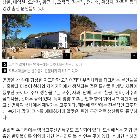
창환, 배익천, 오승강, 황근식, 오정국, 김선굉, 정재숙, 황명자, 강준용 등의
영양 출신 문인들이 있다.
5
6
5
고추가 많이 나는 영양군에는 고추홍보전시관이 있다.
6
지푸네마을에는 반딧불이 천문대가 자리하고 있다.
영양은 산 속에 형성된 자그마한 고장이지만 우리나라를 대표하는 문인들을
배출함과 더불어 천혜의 자연지역에서 생산되는 많은 특산물로 개발 자원이
풍부한 곳이다. 주요 생산물로는 고추, 사과, 담배, 더덕, 천궁, 천마, 어수리
곰취나물, 산머루 등이 있다. 특히 영양 고추는 맛과 향이 뛰어나고 색깔이 곱
고 선명하여 국내에서 제일가는 고추이다. 때문에 영양에는 전문적인 고추재
배 농가가 많고 고추를 재배하기에 알맞은 토양 조건으로 생산량도 풍부하
다.
일월면 주곡리에는 영양고추산업특구도 조성되어 있다. 도심에서는 희귀 곤
충인 반딧불이를 영양에 가면 언제라도 볼 수 있는 곳이 있다. 수비면 수하리