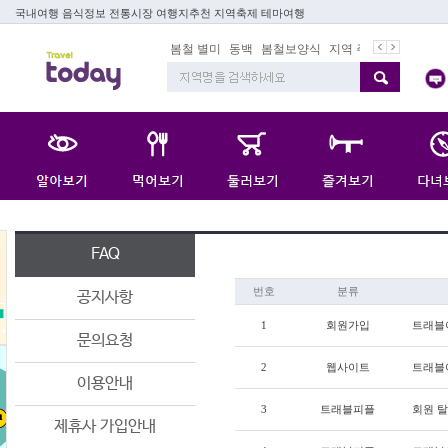
국내여행 음식정보 전통시장 여행지추천 지역축제 테마여행
봄철 별미
동백
봄철보양식
지역 주재기자
쇼 미 
FAQ
번호
분류
공지사항
1
회원가입
트래블
문의요청
2
웹사이트
트래블
이용안내
3
트래블피플
회원 탈
제휴사 가입안내