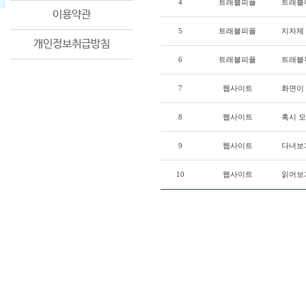
4
트래블피플
트래블
이용약관
5
트래블피플
지자체
개인정보취급방침
6
트래블피플
트래블투
7
웹사이트
화면이
8
웹사이트
혹시 
9
웹사이트
다녀보기
10
웹사이트
읽어보