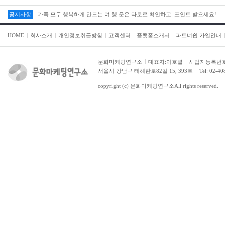
공지사항
가족 모두 행복하게 만드는 여.행.운은 타로로 확인하고, 포인트 받으세요!
HOME
회사소개
개인정보취급방침
고객센터
플랫폼소개서
파트너쉽 가입안내
문화마케팅연구소
대표자:이호열
사업자등록번호:2
서울시 강남구 테헤란로82길 15, 393호
Tel: 02-4
copyright (c)
문화마케팅연구소
All rights reserved.