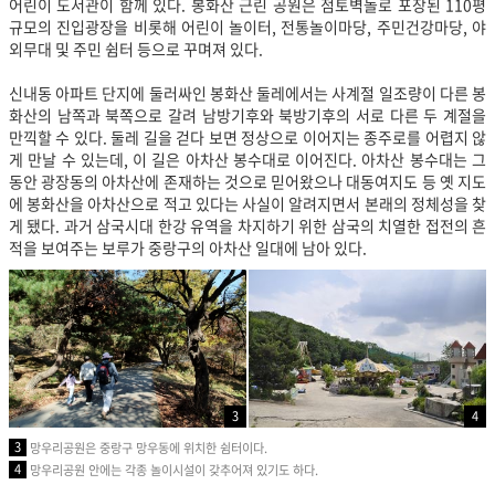
어린이 도서관이 함께 있다. 봉화산 근린 공원은 점토벽돌로 포장된 110평
규모의 진입광장을 비롯해 어린이 놀이터, 전통놀이마당, 주민건강마당, 야
외무대 및 주민 쉼터 등으로 꾸며져 있다.
신내동 아파트 단지에 둘러싸인 봉화산 둘레에서는 사계절 일조량이 다른 봉
화산의 남쪽과 북쪽으로 갈려 남방기후와 북방기후의 서로 다른 두 계절을
만끽할 수 있다. 둘레 길을 걷다 보면 정상으로 이어지는 종주로를 어렵지 않
게 만날 수 있는데, 이 길은 아차산 봉수대로 이어진다. 아차산 봉수대는 그
동안 광장동의 아차산에 존재하는 것으로 믿어왔으나 대동여지도 등 옛 지도
에 봉화산을 아차산으로 적고 있다는 사실이 알려지면서 본래의 정체성을 찾
게 됐다. 과거 삼국시대 한강 유역을 차지하기 위한 삼국의 치열한 접전의 흔
적을 보여주는 보루가 중랑구의 아차산 일대에 남아 있다.
3
4
3
망우리공원은 중랑구 망우동에 위치한 쉼터이다.
4
망우리공원 안에는 각종 놀이시설이 갖추어져 있기도 하다.