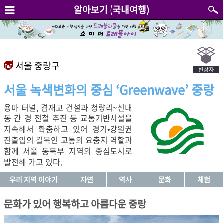
알아보기 (국내여행)
서울 중랑구
서울 녹색변화의 중심 ‘Greenwave’ 중랑
용마 터널, 겸재교 건설과 청량리~신내
동 간 경 전철 추진 등 교통기반시설을
지속해서 확충하고 있어 경기•강원권
진출입의 길목인 교통의 요충지 역할과
함께 서울 동북부 지역의 중심도시로
발전해 가고 있다.
우리 지역 이야기
자연
역사
문화
체험
문화가 있어 행복하고 아름다운 중랑