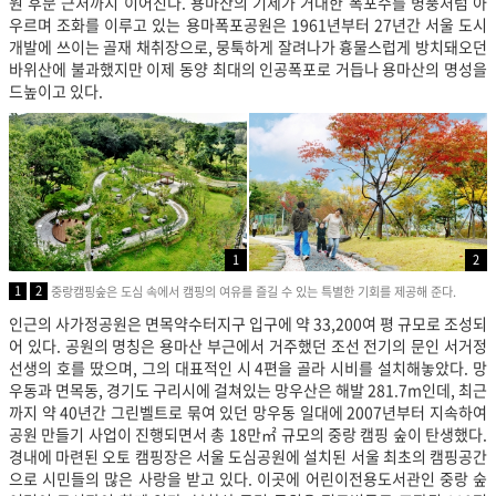
원 후문 근처까지 이어진다. 용마산의 기세가 거대한 폭포수를 병풍처럼 아
우르며 조화를 이루고 있는 용마폭포공원은 1961년부터 27년간 서울 도시
개발에 쓰이는 골재 채취장으로, 뭉툭하게 잘려나가 흉물스럽게 방치돼오던
바위산에 불과했지만 이제 동양 최대의 인공폭포로 거듭나 용마산의 명성을
드높이고 있다.
1
2
1
2
중랑캠핑숲은 도심 속에서 캠핑의 여유를 즐길 수 있는 특별한 기회를 제공해 준다.
인근의 사가정공원은 면목약수터지구 입구에 약 33,200여 평 규모로 조성되
어 있다. 공원의 명칭은 용마산 부근에서 거주했던 조선 전기의 문인 서거정
선생의 호를 땄으며, 그의 대표적인 시 4편을 골라 시비를 설치해놓았다. 망
우동과 면목동, 경기도 구리시에 걸쳐있는 망우산은 해발 281.7m인데, 최근
까지 약 40년간 그린벨트로 묶여 있던 망우동 일대에 2007년부터 지속하여
공원 만들기 사업이 진행되면서 총 18만㎡ 규모의 중랑 캠핑 숲이 탄생했다.
경내에 마련된 오토 캠핑장은 서울 도심공원에 설치된 서울 최초의 캠핑공간
으로 시민들의 많은 사랑을 받고 있다. 이곳에 어린이전용도서관인 중랑 숲