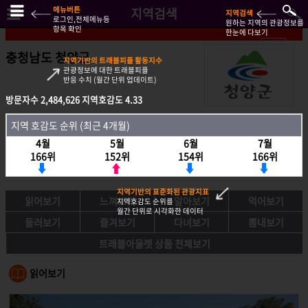
메뉴버튼
지역검색
지역검색
로그인,전체메뉴등
원하는 지역의 관광정보를
항목 확인
한눈에 다보기
충청남도 청양군
지역기반의 트래블피플 활동지수
관광정보에 대한 트래블피플
반응 수치 (월간 단위 업데이트)
방문자수
방문자수
2,484,626
2,484,626
지역호감도
지역호감도
4.33
4.33
지역호감도 순위 (최근 4개월)
지역 호감도 순위 (최근 4개월)
4월
4월
5월
5월
6월
6월
7월
7월
166위
166위
152위
152위
154위
154위
166위
166위
지역기반의 표준화된 관광지표
읽어보기
느껴보기
알아보기
먹어보기
지역호감도 순위를
월간 단위로 시각화한 데이터
둘러보기
즐겨보기
다녀보기
뽐내보기
트래블아울렛 상품 전체보기
읽어보기