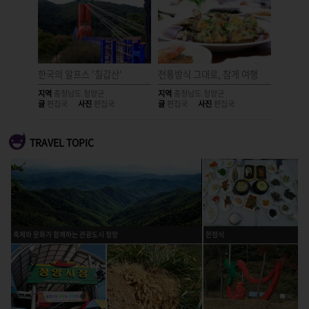
한국의 알프스 '칠갑산'
전통방식 그대로, 참게 여행
칼칼함 
지역
충청남도 청양군
지역
충청남도 청양군
지역
충청
글
편집국
사진
편집국
글
편집국
사진
편집국
글
편집국
TRAVEL TOPIC
축제와 문화가 함께하는 관광도시 청양
한정식