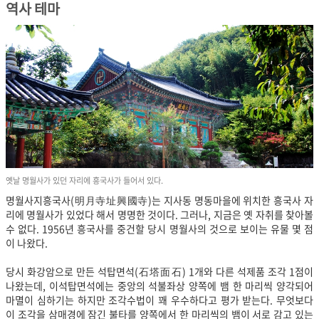
역사 테마
옛날 명월사가 있던 자리에 흥국사가 들어서 있다.
명월사지흥국사(明月寺址興國寺)는 지사동 명동마을에 위치한 흥국사 자
리에 명월사가 있었다 해서 명명한 것이다. 그러나, 지금은 옛 자취를 찾아볼
수 없다. 1956년 흥국사를 중건할 당시 명월사의 것으로 보이는 유물 몇 점
이 나왔다.
당시 화강암으로 만든 석탑면석(石塔面石) 1개와 다른 석제품 조각 1점이
나왔는데, 이석탑면석에는 중앙의 석불좌상 양쪽에 뱀 한 마리씩 양각되어
마멸이 심하기는 하지만 조각수법이 꽤 우수하다고 평가 받는다. 무엇보다
이 조각을 삼매경에 잠긴 불타를 양쪽에서 한 마리씩의 뱀이 서로 감고 있는