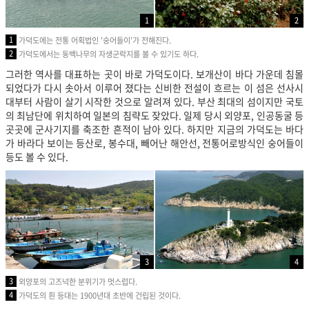
1
2
1
가덕도에는 전통 어획법인 '숭어들이'가 전해진다.
2
가덕도에서는 동백나무의 자생군락지를 볼 수 있기도 하다.
그러한 역사를 대표하는 곳이 바로 가덕도이다. 보개산이 바다 가운데 침몰
되었다가 다시 솟아서 이루어 졌다는 신비한 전설이 흐르는 이 섬은 선사시
대부터 사람이 살기 시작한 것으로 알려져 있다. 부산 최대의 섬이지만 국토
의 최남단에 위치하여 일본의 침략도 잦았다. 일제 당시 외양포, 인공동굴 등
곳곳에 군사기지를 축조한 흔적이 남아 있다. 하지만 지금의 가덕도는 바다
가 바라다 보이는 등산로, 봉수대, 빼어난 해안선, 전통어로방식인 숭어들이
등도 볼 수 있다.
3
4
3
외양포의 고즈넉한 분위기가 멋스럽다.
4
가덕도의 흰 등대는 1900년대 초반에 건립된 것이다.