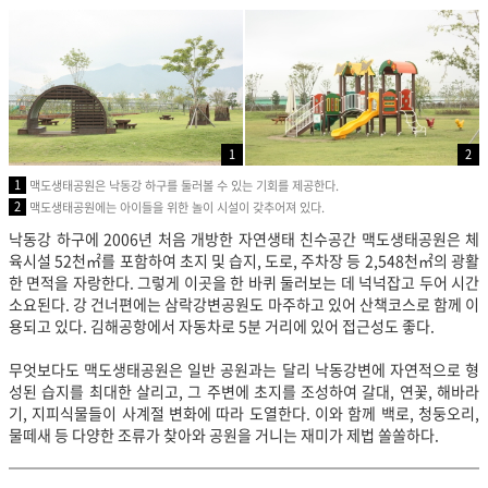
1
2
1
맥도생태공원은 낙동강 하구를 둘러볼 수 있는 기회를 제공한다.
2
맥도생태공원에는 아이들을 위한 놀이 시설이 갖추어져 있다.
낙동강 하구에 2006년 처음 개방한 자연생태 친수공간 맥도생태공원은 체
육시설 52천㎡를 포함하여 초지 및 습지, 도로, 주차장 등 2,548천㎡의 광활
한 면적을 자랑한다. 그렇게 이곳을 한 바퀴 둘러보는 데 넉넉잡고 두어 시간
소요된다. 강 건너편에는 삼락강변공원도 마주하고 있어 산책코스로 함께 이
용되고 있다. 김해공항에서 자동차로 5분 거리에 있어 접근성도 좋다.
무엇보다도 맥도생태공원은 일반 공원과는 달리 낙동강변에 자연적으로 형
성된 습지를 최대한 살리고, 그 주변에 초지를 조성하여 갈대, 연꽃, 해바라
기, 지피식물들이 사계절 변화에 따라 도열한다. 이와 함께 백로, 청둥오리,
물떼새 등 다양한 조류가 찾아와 공원을 거니는 재미가 제법 쏠쏠하다.