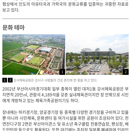
형상에서 인도의 아유타국과 가락국의 문화교류를 입증하는 귀중한 자료로
보고 있다.
문화 테마
1
2
1
2
강서체육공원은 강서구 사람들의 건강 증진에 한 몫을 하고 있다.
2002년 부산아시아경기대회 일부 종목이 열린 대저1동 강서체육공원은 부
지면적 20만㎡, 관람석 4,189석을 갖춘 실내체육관이지만 장 안팎으로 시민
에게 개방하고 있는 체육가족공원이기도 하다.
장내에는 하키경기장, 양궁경기장 등 종목별 다양한 경기장을 구비하고 있을
뿐 아니라 시민체육, 문화센터 등 여가시설을 위한 공원이 조성되어 있다. 천
연잔디구장 2면은 부산아이콘스 및 유소년 축구클럽 전용연습장, 펜싱장, 배
드민턴장 등으로도 활용된다. 또한 야간에는 주차장 일부를 폐쇄하여 인라인