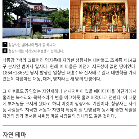
7
8
7
청량사는 범어사의 말사 중 하나다.
8
청량사에는 석가모니후불탱이 전해진다.
낙동강 7백리 끄트머리 명지동에 자리한 청량사는 대한불교 조계종 제14교
구 본사인 범어사 말사다. 원래 이 마을은 이전에 지도상에 없던 땅이었다.
1864~1865년 당시 발생한 엄청난 대홍수와 산사태로 일대 대변혁을 가져
왔는데 다름아닌 대동, 대저, 명지라는 새 땅의 탄생이다.
그 이후로도 끊임없는 자연재해나 천재지변이 있을 때마다 마을 어딘가에서
울리는 북소리와 목탁소리가 변을 예고하듯 울려 퍼졌다고 전한다. 이 때문
에 부처님을 모시게 됐다고 하니 이것이 청량사의 기원이다. 청량사는 사취
등 사람들의 지극한 서원과 자연적 특성이 잘 반영됨과 동시에 숱한 세월을
자연의 힘과 맞서온 사취등 마을 사람들의 인내와도 같은 것이다.
자연 테마