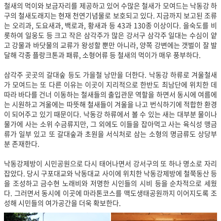
철새의 먹이와 보금자리를 제공하고 있어 수많은 철새가 모여드는 낙동강 하
구의 철새도래지는 현재 천연기념물로 보호되고 있다. 지금까지 보고된 조류
는 오리과, 도요새과, 백로과, 황새과 등 43과 130종 이상이다. 을숙도를 비
롯하여 일웅도 등 크고 작은 삼각주가 많은 강서구 삼각주 일대는 수심이 얕
고 강물과 바닷물의 교류가 왕성할 뿐만 아니라, 양쪽 강변에는 갯벌이 잘 발
달해 각종 플랑크톤과 패류, 소형어류 등 철새의 먹이가 매우 풍부하다.
삼각주 곳곳의 갈대숲 등도 가을철 낭만을 더한다. 낙동강 하류로 겨울철새
가 모여드는 또 다른 이유는 이곳이 지리적으로 한반도 최남단에 위치한 데
따라 바다를 건너 이동하는 철새들의 출입관문 역할을 하면서 동시에 여름에
는 시원하고 겨울에는 따뜻해 철새들이 겨울을 나고 번식하기에 적합한 환경
이 되어주고 있기 때문이다. 낙동강 하류에서 볼 수 있는 새는 대부분 물이나
물가에 사는 소위 수금류지만, 그 외에도 이들을 잡아먹고 사는 육식성 맹금
류가 일부 있고 또 갈대숲과 초원을 서식처로 삼는 소형의 명금류도 상당부
분 존재한다.
낙동강제방이 시민공원으로 다시 태어나면서 강서구의 또 하나 명소로 자리
잡았다. 당시 구포대교와 낙동대교 사이에 위치한 낙동강제방에 철쭉동산 등
을 조성하고 금수현 노래비와 저명한 시인들의 시비 등을 순차적으로 세웠
다. 그러면서 동시에 이곳에 마라톤코스를 맥도생태공원까지 이어지도록 조
성해 시민들의 여가공간을 더욱 확보한다.