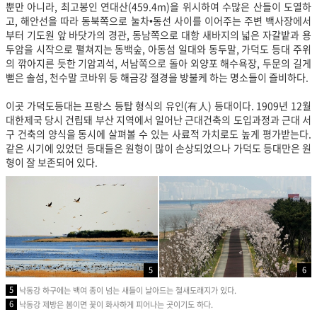
뿐만 아니라, 최고봉인 연대산(459.4m)을 위시하여 수많은 산들이 도열하
고, 해안선을 따라 동북쪽으로 눌차•동선 사이를 이어주는 주변 백사장에서
부터 기도원 앞 바닷가의 경관, 동남쪽으로 대항 새바지의 넓은 자갈밭과 용
두암을 시작으로 펼쳐지는 동백숲, 아동섬 일대와 동두말, 가덕도 등대 주위
의 깎아지른 듯한 기암괴석, 서남쪽으로 돌아 외양포 해수욕장, 두문의 길게
뻗은 솔섬, 천수말 코바위 등 해금강 절경을 방불케 하는 명소들이 즐비하다.
이곳 가덕도등대는 프랑스 등탑 형식의 유인(有人) 등대이다. 1909년 12월
대한제국 당시 건립돼 부산 지역에서 일어난 근대건축의 도입과정과 근대 서
구 건축의 양식을 동시에 살펴볼 수 있는 사료적 가치로도 높게 평가받는다.
같은 시기에 있었던 등대들은 원형이 많이 손상되었으나 가덕도 등대만은 원
형이 잘 보존되어 있다.
5
6
5
낙동강 하구에는 백여 종이 넘는 새들이 날아드는 철새도래지가 있다.
6
낙동강 제방은 봄이면 꽃이 화사하게 피어나는 곳이기도 하다.