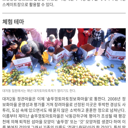
스케이트장으로 활용할 수 있다.
체험 테마
대저동 일원에서는 매년 대저토마토축제가 열리기도 한다.
대저2동 정관마을은 이제 ‘솥뚜껑토마토정보화마을’로 통한다. 2008년 정
보화마을 운영성과 평가를 거쳐 장려마을로 선정된 이곳은 투박한 경상도 사
투리, 도심 속에 있으면서도 때 묻지 않은 소박하고 훈훈한 정으로 넘쳐난다.
이름부터 재미난 솥뚜껑토마토마을은 낙동강하구에 평야가 조성될 때 평강
천에 의해 퇴적된 섬마을 모양이 ‘솥뚜껑’ 또는 ‘갓’ 모양처럼 생겼다 하여 이
름 붙여진 것인데 그래서 기존의 이름도 ‘정관’(鼎冠)이라 한 것이다. 특히 땅