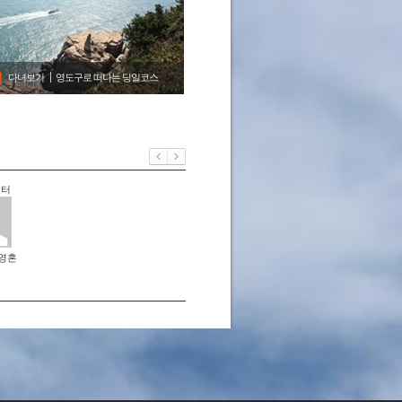
다녀보기
영도구로 떠나는 당일코스
포터
영혼