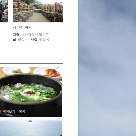
사라진 과거
부산 절경의 시작, 영도구
어느 세
지역
부산광역시 영도구
지역
부산광역시 영도구
지역
부
글
편집국
사진
편집국
글
편집국
사진
편집국
글
편집
먹어보기
복국