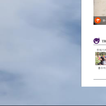
뽐
TR
주재기
홍수지