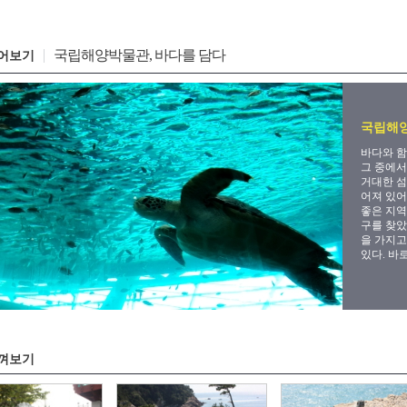
국립해양박물관, 바다를 담다
어보기
국립해양
바다와 함
그 중에서
거대한 섬
어져 있어
좋은 지역
구를 찾았
을 가지고
있다. 바
껴보기