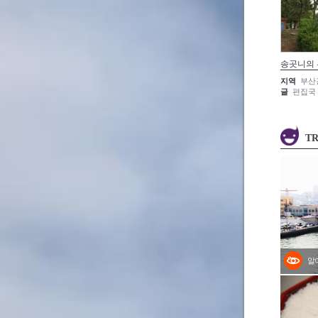
송곳니의
지역
부산
글
편집국
TR
알