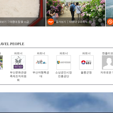
내보기
태종대 참 옻 소금
즐겨보기
태종대 수국축제
AVEL PEOPLE
자
파트너
파트너
파트너
파트너
한줄리
부산문화관광
부산여행특공
소상공인시장
울릉군청
자유로운 
축제조직위원
대
진흥공단
회