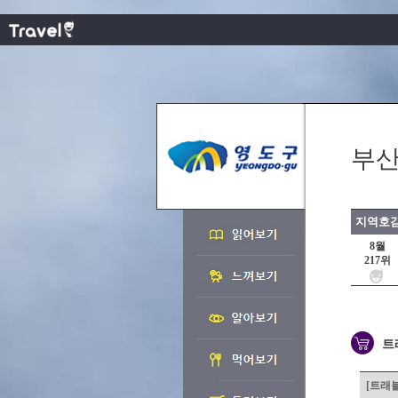
부산
지역호감
8월
217위
트
[트래