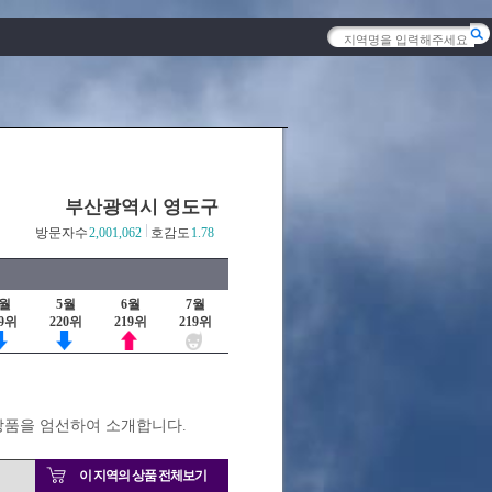
부산광역시 영도구
방문자수
2,001,062
호감도
1.78
4월
5월
6월
7월
19위
220위
219위
219위
상품을 엄선하여 소개합니다.
이 지역의 상품 전체보기