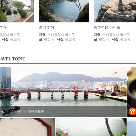
 부재
흥에 취해
망부석은 아직도
광역시 영도구
지역
부산광역시 영도구
지역
부산광역시 영도구
사진
편집국
글
편집국
사진
편집국
글
편집국
사진
편집국
AVEL TOPIC
아보기
신바람 나는 부산 영도구