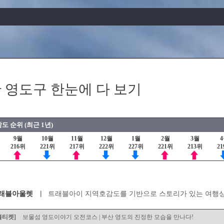
 영도구 한눈에 다 보기
도 순위 (최근 1년)
9월
10월
11월
12월
1월
2월
3월
216위
221위
217위
222위
227위
221위
213위
2
래블아울렛
트래블아이 지역호감도를 기반으로 스토리가 있는 여행
블티켓]
보물섬 영도이야기 오전코스 | 부산 영도의 진정한 모습을 만나다!