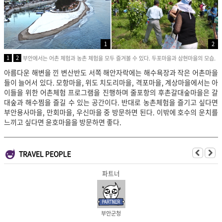
1
2
1
2
부안에서는 어촌 체험과 농촌 체험을 모두 즐겨볼 수 있다. 두포마을과 삼현마을의 모습.
아름다운 해변을 낀 변산반도 서쪽 해안자락에는 해수욕장과 작은 어촌마을
들이 늘어서 있다. 모항마을, 위도 치도리마을, 격포마을, 계상마을에서는 아
이들을 위한 어촌체험 프로그램을 진행하며 줄포항의 후촌갈대숲마을은 갈
대숲과 해수찜을 즐길 수 있는 공간이다. 반대로 농촌체험을 즐기고 싶다면
부안용사마을, 만회마을, 우신마을 중 방문하면 된다. 이밖에 호수의 운치를
느끼고 싶다면 윤호마을을 방문하면 좋다.
TRAVEL PEOPLE
파트너
부안군청