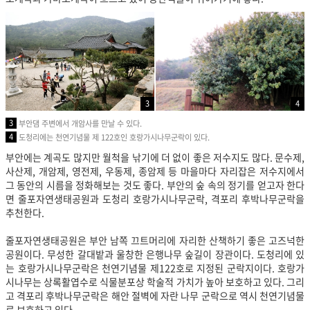
3
4
3
부안댐 주변에서 개암사를 만날 수 있다.
4
도청리에는 천연기념물 제 122호인 호랑가시나무군락이 있다.
부안에는 계곡도 많지만 월척을 낚기에 더 없이 좋은 저
수지도 많다.
문수제,
사산제, 개암제, 영전제, 우동제, 종암제 등 마을마다 자리잡은 저수지에서
그 동안의 시름을 정화해보는 것도 좋다. 부안의 숲 속의 정기를 얻고자 한다
면 줄포자연생태공원과 도청리 호랑가시나무군락, 격포리 후박나무군락을
추천한다.
줄포자연생태공원은 부안 남쪽 끄트머리에 자리한 산책하기 좋은 고즈넉한
공원이다. 무성한 갈대밭과 울창한 은행나무 숲길이 장관이다. 도청리에 있
는 호랑가시나무군락은 천연기념물 제122호로 지정된 군락지이다. 호랑가
시나무는 상록활엽수로 식물분포상 학술적 가치가 높아 보호하고 있다. 그리
고 격포리 후박나무군락은 해안 절벽에 자란 나무 군락으로 역시 천연기념물
로 보호하고 있다.