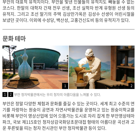
부안의 대표적 유적지이다. 부안을 빛낸 인물들의 유적지도 빼놓을 수 없는
코스다. 한말의 대학자 간재 전우 선생, 조선 실학자 반계 유형원 선생 등의
유적지. 그리고 조선 말기의 주택 김상만가옥은 김성수 선생이 어린시절을
보냈던 곳이다. 이외에 수성당, 백산성, 고홍건신도비 등의 유적지가 있다.
문화 테마
1
2
1
2
부안 청자박물관에서는 우리 청자의 아름다움을 느껴볼
수 있다.
부안은 정말 다양한 체험과 문화를 즐길 수 있는 곳이다. 세계 최고 수준의 연
기를 자랑하는 원숭이 공연과 자연사박물관을 운영하고 있는 원숭이학교를
비롯해 부안이 영상산업에 있어 으뜸가는 도시로 자리 잡게 한 부안영상테마
파크, 국보 제115호인 청자상감국화당초문대접 형태의 아름다운 곡선과 고
운 푸른빛을 띠는 청자 전시관인 부안 청자박물관 등이 있다.