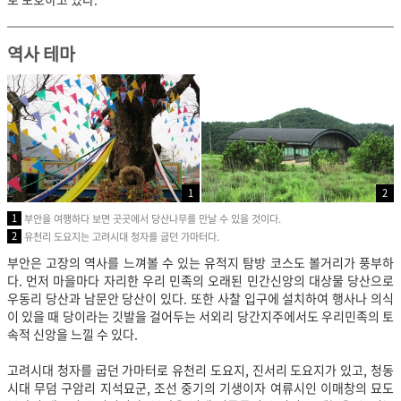
역사 테마
1
2
1
부안을 여행하다 보면 곳곳에서 당산나무를 만날 수 있을 것이다.
2
유천리 도요지는 고려시대 청자를 굽던 가마터다.
부안은 고장의 역사를 느껴볼 수 있는 유적지 탐방 코스도 볼거리가 풍부하
다. 먼저 마을마다 자리한 우리 민족의 오래된 민간신앙의 대상물 당산으로
우동리 당산과 남문안 당산이 있다. 또한 사찰 입구에 설치하여 행사나 의식
이 있을 때 당이라는 깃발을 걸어두는 서외리 당간지주에서도 우리민족의 토
속적 신앙을 느낄 수 있다.
고려시대 청자를 굽던 가마터로 유천리 도요지, 진서리 도요지가 있고, 청동
시대 무덤 구암리 지석묘군, 조선 중기의 기생이자 여류시인 이매창의 묘도