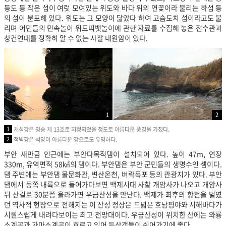
등도 등 작은 섬이 여럿 모여있는 위도와 바다 위의 연꽃이라 불리는 하섬 등
의 섬이 분포해 있다. 위도는 그 모양이 닮았다 하여 고슴도치 섬이라고도 불
리며 어민들의 민속놀이 위도띠뱃놀이에 관한 자료를 수집해 놓은 전수관과
창건연대를 정확히 알 수 없는 사찰 내원암이 있다.
1
2
1
채석강은 명승 제 13호로 지정되었을 정도로 아름다운 풍경을 가졌다.
2
적벽강은 석양이 아름다운 강으로도 유명하다.
부안 새만금 인근에는 부안다목적댐이 설치되어 있다. 높이 47m, 연장
330m, 유역면적 58㎢의 댐이다. 부안댐은 부안 군민들의 생명수인 셈이다.
댐 주변에는 부안댐 물문화관, 변산온천, 벼락폭포 등의 관광지가 있다. 부안
댐에서 동쪽 내륙으로 들어가다보면 백제시대 사찰 개암사가 나오고 개암사
뒤 산길로 30분쯤 올라가면 우금산성을 만난다. 백제가 최후의 항전을 벌였
던 역사적 현장으로 전해지는 이 산성 정상은 드넓은 호남평야와 서해바다가
시원스럽게 내려다보이는 최고 전망대이다. 우금산성이 위치한 산에는 와룡
소계곡과 가마소계곡이 흐르고 있어 등산객들이 쉬어가기에 좋다.