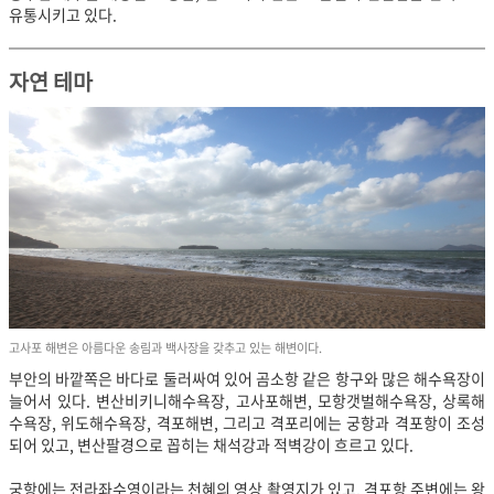
유통시키고 있다.
자연 테마
고사포 해변은 아름다운 송림과 백사장을 갖추고 있는 해변이다.
부안의 바깥쪽은 바다로 둘러싸여 있어 곰소항 같은 항구와 많은 해수욕장이
늘어서 있다. 변산비키니해수욕장, 고사포해변, 모항갯벌해수욕장, 상록해
수욕장, 위도해수욕장, 격포해변, 그리고 격포리에는 궁항과 격포항이 조성
되어 있고, 변산팔경으로 꼽히는 채석강과 적벽강이 흐르고 있다.
궁항에는 전라좌수영이라는 천혜의 영상 촬영지가 있고, 격포항 주변에는 왕