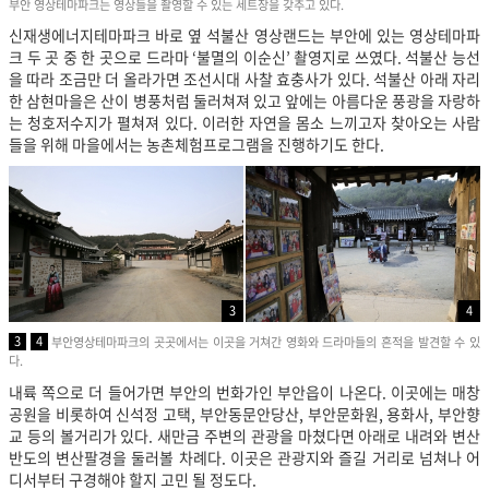
부안 영상테마파크는 영상들을 촬영할 수 있는 세트장을 갖추고 있다.
신재생에너지테마파크 바로 옆 석불산 영상랜드는 부안에 있는 영상테마파
크 두 곳 중 한 곳으로 드라마 ‘불멸의 이순신’ 촬영지로 쓰였다. 석불산 능선
을 따라 조금만 더 올라가면 조선시대 사찰 효충사가 있다. 석불산 아래 자리
한 삼현마을은 산이 병풍처럼 둘러쳐져 있고 앞에는 아름다운 풍광을 자랑하
는 청호저수지가 펼쳐져 있다. 이러한 자연을 몸소 느끼고자 찾아오는 사람
들을 위해 마을에서는 농촌체험프로그램을 진행하기도 한다.
3
4
3
4
부안영상테마파크의 곳곳에서는 이곳을 거쳐간 영화와 드라마들의 흔적을 발견할 수 있
다.
내륙 쪽으로 더 들어가면 부안의 번화가인 부안읍이 나온다. 이곳에는 매창
공원을 비롯하여 신석정 고택, 부안동문안당산, 부안문화원, 용화사, 부안향
교 등의 볼거리가 있다. 새만금 주변의 관광을 마쳤다면 아래로 내려와 변산
반도의 변산팔경을 둘러볼 차례다.
이곳은 관광지와 즐길 거리로 넘쳐나 어
디서부터 구경해야 할지 고민 될 정도다.