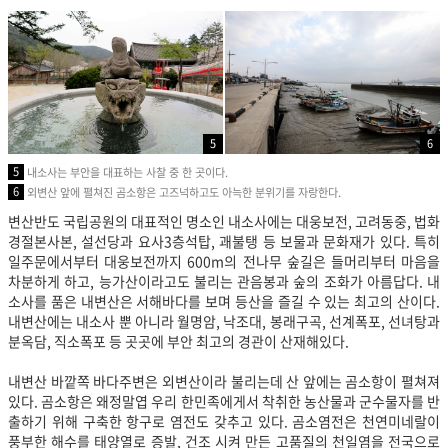
5
6
5
내소사는 부안을 대표하는 사찰 중 한 곳이다.
6
외변산 앞에 펼쳐진 곰소항은 고즈넉하고도 아늑한 분위기를 자랑한다.
변산반도 국립공원의 대표적인 명소인 내소사에는 대웅보전, 고려동중, 법화
경절본사본, 설선당과 요사3층석탑, 괘불탱 등 보물과 문화재가 있다. 특히
일주문에서부터 대웅보전까지 600m의 전나무 숲길은 들머리부터 마음을
차분하게 하고, 능가산이라고도 불리는 관음봉과 숲의 조화가 아름답다. 내
소사를 품은 내변산은 서해바다를 보며 등산을 즐길 수 있는 최고의 산이다.
내변산에는 내소사 뿐 아니라 월명암, 낙조대, 봉래구곡, 선계폭포, 선녀탕과
분옥담, 직소폭포 등 곳곳에 부안 최고의 경관이 산재해있다.
내변산 바깥쪽 바다주변은 외변산이라 불리는데 산 앞에는 곰소항이 펼쳐져
있다. 곰소항은 왜정말엽 우리 한민족에게서 착취한 농산물과 군수물자를 반
출하기 위해 구축한 항구로 염전도 갖추고 있다. 곰소염전은 천연미네랄이
풍부한 해수를 태양열로 증발, 건조 시켜 만든 고품질의 천일염을 전국으로