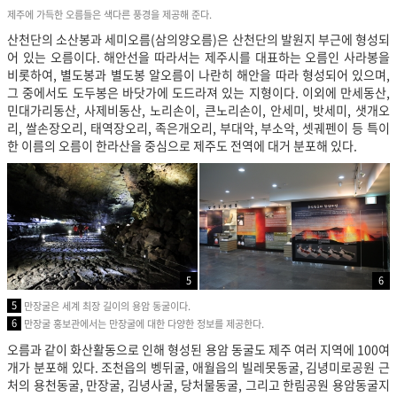
제주에 가득한 오름들은 색다른 풍경을 제공해 준다.
산천단의 소산봉과 세미오름(삼의양오름)은 산천단의 발원지 부근에 형성되
어 있는 오름이다. 해안선을 따라서는 제주시를 대표하는 오름인 사라봉을
비롯하여, 별도봉과 별도봉 알오름이 나란히 해안을 따라 형성되어 있으며,
그 중에서도 도두봉은 바닷가에 도드라져 있는 지형이다. 이외에 만세동산,
민대가리동산, 사제비동산, 노리손이, 큰노리손이, 안세미, 밧세미, 샛개오
리, 쌀손장오리, 태역장오리, 족은개오리, 부대악, 부소악, 셋궤펜이 등 특이
한 이름의 오름이 한라산을 중심으로 제주도 전역에 대거 분포해 있다.
5
6
5
만장굴은 세계 최장 길이의 용암 동굴이다.
6
만장굴 홍보관에서는 만장굴에 대한 다양한 정보를 제공한다.
오름과 같이 화산활동으로 인해 형성된 용암 동굴도 제주 여러 지역에 100여
개가 분포해 있다. 조천읍의 벵뒤굴, 애월읍의 빌레못동굴, 김녕미로공원 근
처의 용천동굴, 만장굴, 김녕사굴, 당처물동굴, 그리고 한림공원 용암동굴지