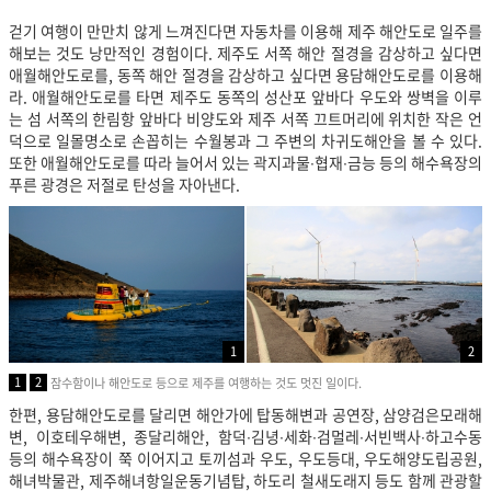
걷기 여행이 만만치 않게 느껴진다면 자동차를 이용해 제주 해안도로 일주를
해보는 것도 낭만적인 경험이다. 제주도 서쪽 해안 절경을 감상하고 싶다면
애월해안도로를, 동쪽 해안 절경을 감상하고 싶다면 용담해안도로를 이용해
라. 애월해안도로를 타면 제주도 동쪽의 성산포 앞바다 우도와 쌍벽을 이루
는 섬 서쪽의 한림항 앞바다 비양도와 제주 서쪽 끄트머리에 위치한 작은 언
덕으로 일몰명소로 손꼽히는 수월봉과 그 주변의 차귀도해안을 볼 수 있다.
또한 애월해안도로를 따라 늘어서 있는 곽지과물∙협재∙금능 등의 해수욕장의
푸른 광경은 저절로 탄성을 자아낸다.
1
2
1
2
잠수함이나 해안도로 등으로 제주를 여행하는 것도 멋진 일이다.
한편, 용담해안도로를 달리면 해안가에 탑동해변과 공연장, 삼양검은모래해
변, 이호테우해변, 종달리해안, 함덕∙김녕∙세화∙검멀레∙서빈백사∙하고수동
등의 해수욕장이 쭉 이어지고 토끼섬과 우도, 우도등대, 우도해양도립공원,
해녀박물관, 제주해녀항일운동기념탑, 하도리 철새도래지 등도 함께 관광할