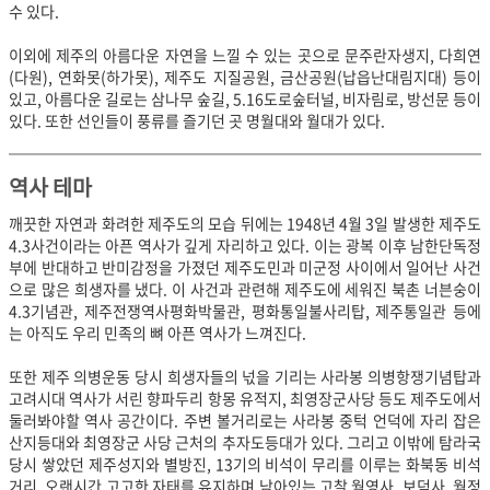
수 있다.
이외에 제주의 아름다운 자연을 느낄 수 있는 곳으로 문주란자생지, 다희연
(다원), 연화못(하가못), 제주도 지질공원, 금산공원(납읍난대림지대) 등이
있고, 아름다운 길로는 삼나무 숲길, 5.16도로숲터널, 비자림로, 방선문 등이
있다. 또한 선인들이 풍류를 즐기던 곳 명월대와 월대가 있다.
역사 테마
깨끗한 자연과 화려한 제주도의 모습 뒤에는 1948년 4월 3일 발생한 제주도
4.3사건이라는 아픈 역사가 깊게 자리하고 있다. 이는 광복 이후 남한단독정
부에 반대하고 반미감정을 가졌던 제주도민과 미군정 사이에서 일어난 사건
으로 많은 희생자를 냈다. 이 사건과 관련해 제주도에 세워진 북촌 너븐숭이
4.3기념관, 제주전쟁역사평화박물관, 평화통일불사리탑, 제주통일관 등에
는 아직도 우리 민족의 뼈 아픈 역사가 느껴진다.
또한 제주 의병운동 당시 희생자들의 넋을 기리는 사라봉 의병항쟁기념탑과
고려시대 역사가 서린 향파두리 항몽 유적지, 최영장군사당 등도 제주도에서
둘러봐야할 역사 공간이다. 주변 볼거리로는 사라봉 중턱 언덕에 자리 잡은
산지등대와 최영장군 사당 근처의 추자도등대가 있다. 그리고 이밖에 탐라국
당시 쌓았던 제주성지와 별방진, 13기의 비석이 무리를 이루는 화북동 비석
거리, 오랜시간 고고한 자태를 유지하며 남아있는 고찰 월영사, 보덕사, 월정