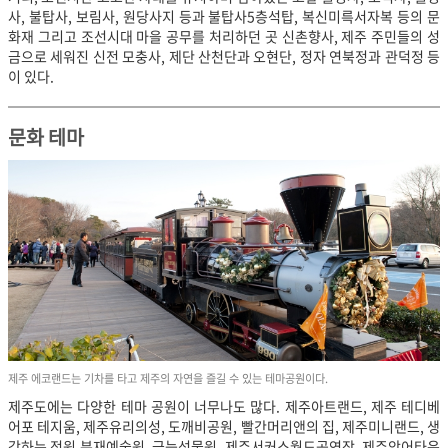
사, 불탑사, 보림사, 원당사지 등과 불탑사5층석탑, 복신미륵서자복 등의 문
화재 그리고 조선시대 마을 공무를 처리하던 곳 신촌향사, 제주 주민들의 성
금으로 세워진 신전 모충사, 제단 산천단과 오현단, 정자 연북정과 관덕정 등
이 있다.
문화 테마
제주 에코랜드는 기차를 타고 제주의 자연을 즐길 수 있는 테마공원이다.
제주도에는 다양한 테마 공원이 너무나도 많다. 제주아트랜드, 제주 테디베
어포 테지움, 제주유리의성, 도깨비공원, 빨간머리앤의 집, 제주미니랜드, 생
각하는 정원 분재예술원, 금능석물원, 제주서커스월드공연장, 제주악어타운