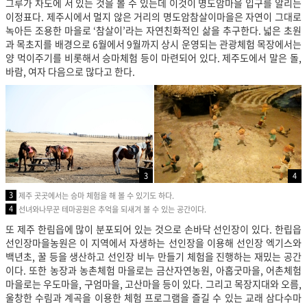
그루가 차도에 서 있는 것을 볼 수 있는데 이것이 명도암마을 입구를 알리는
이정표다. 제주시에서 멀지 않은 거리의 명도암참살이마을은 자연이 그대로
녹아든 조용한 마을로 ‘참살이’라는 자연친화적인 삶을 추구한다. 넓은 초원
과 목초지를 배경으로 6월에서 9월까지 상시 운영되는 관광체험 목장에서는
양 먹이주기를 비롯해서 승마체험 등이 마련되어 있다. 제주도에서 말은 돌,
바람, 여자 다음으로 많다고 한다.
3
4
3
제주 곳곳에서는 승마 체험을 해 볼 수 있기도 하다.
4
선녀와나무꾼 테마공원은 추억을 되새겨 볼 수 있는 공간이다.
또 제주 한림읍에 많이 분포되어 있는 것으로 손바닥 선인장이 있다. 한립읍
선인장마을농원은 이 지역에서 자생하는 선인장을 이용해 선인장 엑기스와
백년초, 꿀 등을 생산하고 선인장 비누 만들기 체험을 진행하는 재밌는 공간
이다. 또한 농장과 농촌체험 마을로는 금산자연농원, 아홉굿마을, 어촌체험
마을로는 우도마을, 구엄마을, 고산마을 등이 있다. 그리고 목장지대와 오름,
울창한 수림과 계곡을 이용한 체험 프로그램을
즐길 수 있는 교래 삼다수마