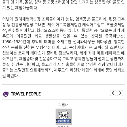
을과 옛 가옥, 돌담, 성벽 등 고풍스러움이 한껏 느껴지는 성읍민속마을도 인
기 있는 체험마을이다.
이밖에 원예체험학습장 초록돌이야기 농원, 염색공방 물드리네, 된장∙고추
장 등 전통장체험장 고내촌, 제주 아트복합체험관 캐릭아트점프, 초콜릿체험
장, 한수풀 해녀학교, 헬리오스스파 등이 있다. 더 특별한 공간으로는 과거 제
주도에 머물렀던 화교 생활상을 엿볼 수 있는 산지천 중국피난선,
1950~1980년대 추억의 테마를 소재로한 선녀와나무꾼 테마공원, 행복한
장생 문화를 전하는 무병장수 테마파크, 동남아에서 온 코끼리와 조련사가
선보이는 코끼리 테마쇼가 준비된 점보빌리지, 세계 최대 미로 테마파크 메
이즈랜드, 체험승마 및 전문승마교육 그리고 영특한 말들이 펼치는 공연까지
즐길 수 있는 더마파크, 돌고래가 자주 출몰하기로 유명한 김녕 앞바다에서
즐기는 스릴만점 요트체험까지. 제주도의 짜릿한 체험의 세계에 풍덩 빠져보
길 바란다.
TRAVEL PEOPLE
파트너