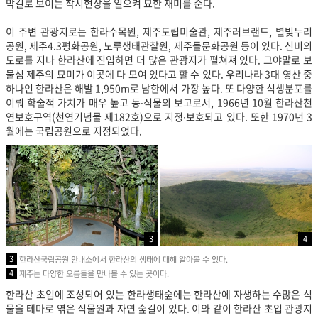
막길로 보이는 착시현상을 일으켜 묘한 재미를 준다.
이 주변 관광지로는 한라수목원, 제주도립미술관, 제주러브랜드, 별빛누리
공원, 제주4.3평화공원, 노루생태관찰원, 제주돌문화공원 등이 있다. 신비의
도로를 지나 한라산에 진입하면 더 많은 관광지가 펼쳐져 있다. 그야말로 보
물섬 제주의 묘미가 이곳에 다 모여 있다고 할 수 있다. 우리나라 3대 영산 중
하나인 한라산은 해발 1,950m로 남한에서 가장 높다. 또 다양한 식생분포를
이뤄 학술적 가치가 매우 높고 동∙식물의 보고로서, 1966년 10월 한라산천
연보호구역(천연기념물 제182호)으로 지정∙보호되고 있다. 또한 1970년 3
월에는 국립공원으로 지정되었다.
3
4
3
한라산국립공원 안내소에서 한라산의 생태에 대해 알아볼 수 있다.
4
제주는 다양한 오름들을 만나볼 수 있는 곳이다.
한라산 초입에 조성되어 있는 한라생태숲에는 한라산에 자생하는 수많은 식
물을 테마로 엮은 식물원과 자연 숲길이 있다. 이와 같이 한라산 초입 관광지