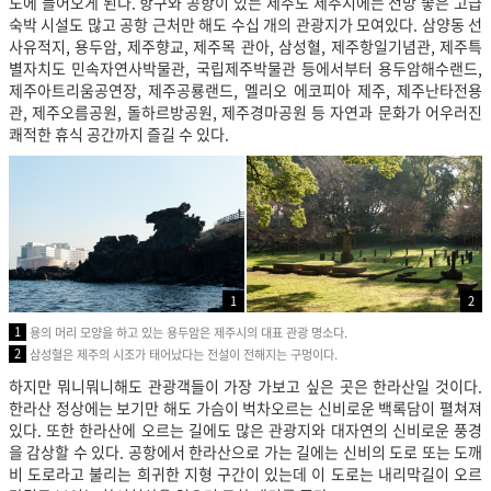
도에 들어오게 된다. 항구와 공항이 있는 제주도 제주시에는 전망 좋은 고급
숙박 시설도 많고 공항 근처만 해도 수십 개의 관광지가 모여있다. 삼양동 선
사유적지, 용두암, 제주향교, 제주목 관아, 삼성혈, 제주항일기념관, 제주특
별자치도 민속자연사박물관, 국립제주박물관 등에서부터 용두암해수랜드,
제주아트리움공연장, 제주공룡랜드, 멜리오 에코피아 제주, 제주난타전용
관, 제주오름공원, 돌하르방공원, 제주경마공원 등 자연과 문화가 어우러진
쾌적한 휴식 공간까지 즐길 수 있다.
1
2
1
용의 머리 모양을 하고 있는 용두암은 제주시의 대표 관광 명소다.
2
삼성혈은 제주의 시조가 태어났다는 전설이 전해지는 구멍이다.
하지만 뭐니뭐니해도 관광객들이 가장 가보고 싶은 곳은 한라산일 것이다.
한라산 정상에는 보기만 해도 가슴이 벅차오르는 신비로운 백록담이 펼쳐져
있다. 또한 한라산에 오르는 길에도 많은 관광지와 대자연의 신비로운 풍경
을 감상할 수 있다. 공항에서 한라산으로 가는 길에는 신비의 도로 또는 도깨
비 도로라고 불리는 희귀한 지형 구간이 있는데 이 도로는 내리막길이 오르