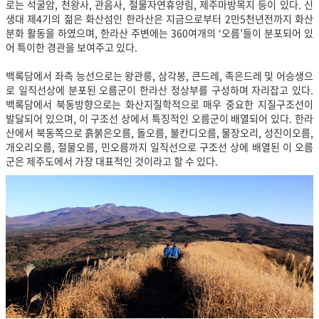
로는 석굴암, 천왕사, 관음사, 절물자연휴양림, 제주마방목지 등이 있다. 신
생대 제4기의 젊은 화산섬인 한라산은 지금으로부터 2만5천년전까지 화산
분화 활동을 하였으며, 한라산 주변에는 360여개의 ‘오름’들이 분포되어 있
어 특이한 경관을 보여주고 있다.
백록담에서 좌측 능선으로는 왕관릉, 삼각봉, 큰드레, 족은드레 및 어승생으
로 일직선상에 분포된 오름군이 한라산 정상부를 구성하며 자리잡고 있다.
백록담에서 북동방향으로는 화산지질학적으로 매우 중요한 지질구조선이
발달되어 있으며, 이 구조선 상에서 특징적인 오름군이 배열되어 있다. 한라
산에서 북동쪽으로 흙붉은오름, 돌오름, 불칸디오름, 물장오리, 성진이오름,
개오리오름, 절물오름, 민오름까지 일직선으로 구조선 상에 배열된 이 오름
군은 제주도에서 가장 대표적인 것이라고 할 수 있다.