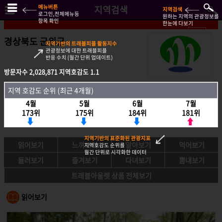
메뉴버튼
지역검색
지역검색
로그인,전체메뉴등
원하는 지역의 관광정보를
항목 확인
한눈에 다보기
경상북도 군위군
지역기반의 트래블피플 활동지수
관광정보에 대한 트래블피플
반응 수치 (월간 단위 업데이트)
방문자수
방문자수
2,028,871
2,028,871
지역호감도
지역호감도
1.1
1.1
지역호감도 순위 (최근 4개월)
지역 호감도 순위 (최근 4개월)
4월
4월
5월
5월
6월
6월
7월
7월
173위
173위
175위
175위
184위
184위
181위
181위
지역기반의 표준화된 관광지표
읽어보기
느껴보기
알아보기
먹어보기
지역호감도 순위를
월간 단위로 시각화한 데이터
둘러보기
즐겨보기
다녀보기
뽐내보기
트래블아울렛 상품 전체보기
읽어보기