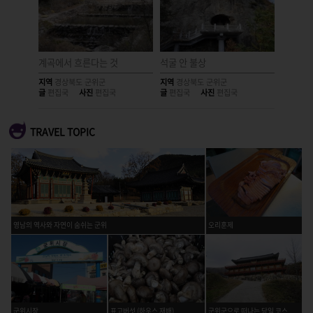
계곡에서 흐른다는 것
석굴 안 불상
화본역
지역
경상북도 군위군
지역
경상북도 군위군
지역
경상
글
편집국
사진
편집국
글
편집국
사진
편집국
글
편집국
TRAVEL TOPIC
영남의 역사와 자연이 숨쉬는 군위
오리훈제
군위시장
표고버섯 (하우스 재배)
군위군으로 떠나는 당일 코스