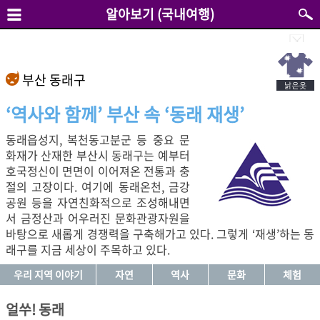
알아보기 (국내여행)
부산 동래구
‘역사와 함께’ 부산 속 ‘동래 재생’
동래읍성지, 복천동고분군 등 중요 문
화재가 산재한 부산시 동래구는 예부터
호국정신이 면면이 이어져온 전통과 충
절의 고장이다. 여기에 동래온천, 금강
공원 등을 자연친화적으로 조성해내면
서 금정산과 어우러진 문화관광자원을
바탕으로 새롭게 경쟁력을 구축해가고 있다. 그렇게 ‘재생’하는 동
래구를 지금 세상이 주목하고 있다.
우리 지역 이야기
자연
역사
문화
체험
얼쑤! 동래