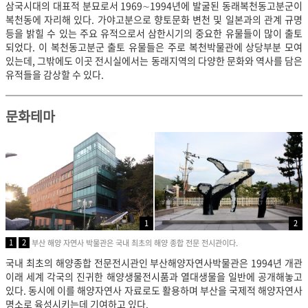
삼국시대의 대표적 분묘로서 1969∼1994년에 발굴된 동래복천동고분군이
복천동에 자리해 있다. 가야고분으로 향토문화 변천 및 일본과의 관계 규명
등을 밝힐 수 있는 주요 유적으로서 삼한시기의 중요한 유물들이 많이 출토
되었다. 이 복천동고분군 출토 유물들은 주로 복천박물관에 상당부분 모여
있는데, 그밖에도 이곳 전시실에서는 동래지역의 다양한 문화와 역사를 담은
유적들을 감상할 수 있다.
문화테마
1
2
1
2
부산 해양 자연사 박물관은 국내 최초의 해양 종합 전문 전시관이다.
국내 최초의 해양종합 전문전시관인 부산해양자연사박물관은 1994년 개관
이래 세계 각국의 진귀한 해양생물전시품과 열대생물을 일반에 공개해놓고
있다. 동시에 이를 해양자연사 자료로도 활용하며 부산을 국제적 해양자연사
명소로 육성시키는데 기여하고 있다.