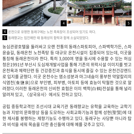
4
5
4
온천으로 유명한 동래구에는 노천 족욕장이 조성되어 있기도 하다.
5
동래향교는 임진왜란 때 동래성의 함락과 함께 소실되었었다.
농심관광호텔을 둘러싸고 오랜 전통의 동래스파토피아, 스파백학가든, 스파
윤슬길, 동래온천 노천족탕 등 대규모 온천시설이 집중되어 있는데, 이곳을
통칭해 동래온천이라 한다. 특히 3,000여 명을 동시에 수용할 수 있는 허심
청은1991년 부산시 도심재개발사업을 통해 기존의 위락시설 이미지를 벗고
온천욕과 체력단련 등 건강증진과 휴식을 동시에 즐길 수 있는 온천건강랜드
로 입지를 굳혔다. 이곳 온천수는 염소성분과 마그네슘이 풍부한 약알칼리의
식염천(食鹽泉)으로 부인병, 피부병, 아토피 등에 효능이 탁월한 것으로 알
려졌다.이러한 동래온천의 신비한 효험은 이미 백학(白鶴)전설을 통해 널리
알려져 있고, 〈삼국유사〉에서도 전하고 있다.
공립 중등학교격인 조선시대 교육기관 동래향교는 유학을 교육하는 교학기
능과 지방의 문화향상 등을 도모하는 사회교화기능과 함께 성현(聖賢)에 대
한 제사를 봉행하는 제향기능도 수행하고 있다. 동래구는 사당뿐 아니라 탑
과 비석을 세워 목숨을 다한 충신들에 대해 예를 갖추고 있다.