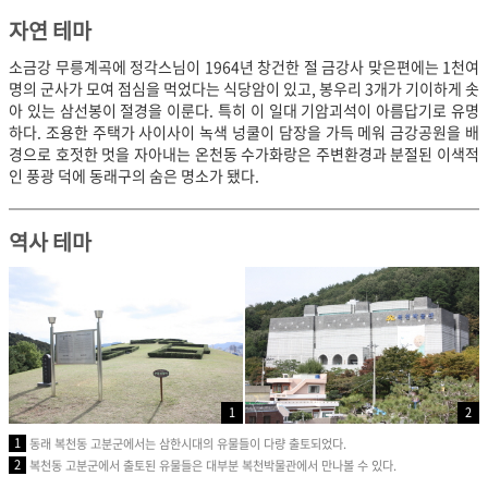
자연 테마
소금강 무릉계곡에 정각스님이 1964년 창건한 절 금강사 맞은편에는 1천여
명의 군사가 모여 점심을 먹었다는 식당암이 있고, 봉우리 3개가 기이하게 솟
아 있는 삼선봉이 절경을 이룬다. 특히 이 일대 기암괴석이 아름답기로 유명
하다. 조용한 주택가 사이사이 녹색 넝쿨이 담장을 가득 메워 금강공원을 배
경으로 호젓한 멋을 자아내는 온천동 수가화랑은 주변환경과 분절된 이색적
인 풍광 덕에 동래구의 숨은 명소가 됐다.
역사 테마
1
2
1
동래 복천동 고분군에서는 삼한시대의 유물들이 다량 출토되었다.
2
복천동 고분군에서 출토된 유물들은 대부분 복천박물관에서 만나볼 수 있다.