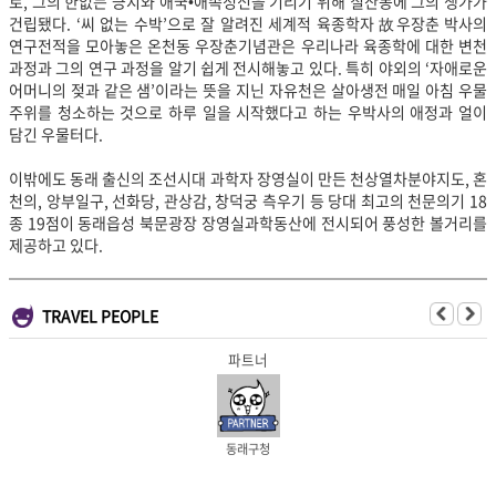
로, 그의 한없는 긍지와 애국•애족정신을 기리기 위해 칠산동에 그의 생가가
건립됐다. ‘씨 없는 수박’으로 잘 알려진 세계적 육종학자 故우장춘 박사의
연구전적을 모아놓은 온천동 우장춘기념관은 우리나라 육종학에 대한 변천
과정과 그의 연구 과정을 알기 쉽게 전시해놓고 있다. 특히 야외의 ‘자애로운
어머니의 젖과 같은 샘’이라는 뜻을 지닌 자유천은 살아생전 매일 아침 우물
주위를 청소하는 것으로 하루 일을 시작했다고 하는 우박사의 애정과 얼이
담긴 우물터다.
이밖에도 동래 출신의 조선시대 과학자 장영실이 만든 천상열차분야지도, 혼
천의, 앙부일구, 선화당, 관상감, 창덕궁 측우기 등 당대 최고의 천문의기 18
종 19점이 동래읍성 북문광장 장영실과학동산에 전시되어 풍성한 볼거리를
제공하고 있다.
TRAVEL PEOPLE
파트너
동래구청