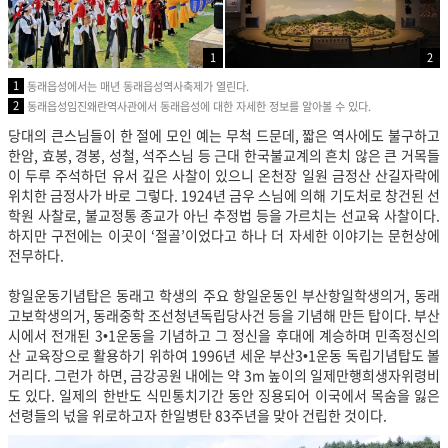
1
2
1
동래읍성에서는 매년 동래읍성역사축제가 열린다.
2
동래읍성임진왜란역사관에서 동래읍성에 대한 자세한 정보를 알아볼 수 있다.
당대의 큰스님들이 한 절에 모인 예는 무척 드문데, 짧은 역사에도 불구하고
한암, 효봉, 경봉, 성철, 석주스님 등 근대 한국불교계의 흔치 않은 큰 거목들
이 두루 주석하던 유서 깊은 사찰이 있으니 온천장 일원 금정산 산길자락에
위치한 금정사가 바로 그렇다. 1924년 금우 스님에 의해 기도처로 창건된 선
학원 사찰로, 불교정통 종교가 아닌 추정법 등을 가르치는 선교육 사찰이다.
하지만 구전에는 이곳이 ‘절골’이었다고 하나 더 자세한 이야기는 문헌상에
전무하다.
항일운동기념탑은 동래고 학생의 주요 항일운동인 부산항일학생의거, 동래
고보학생의거, 동래중학 조선청년독립당사건 등을 기념해 만든 탑이다. 부산
시에서 전개된 3•1운동을 기념하고 그 정신을 후대에 계승하며 민족정신의
산 교육장으로 활용하기 위하여 1996년 세운 부산3•1운동 독립기념탑도 볼
거리다. 그런가 하면, 금강공원 내에는 약 3m 높이의 일제만행희생자위령비
도 있다. 일제의 한반도 식민통치기간 동안 징용되어 이국에서 목숨을 잃은
선령들의 넋을 위로하고자 한일병탄 83주년을 맞아 건립한 것이다.