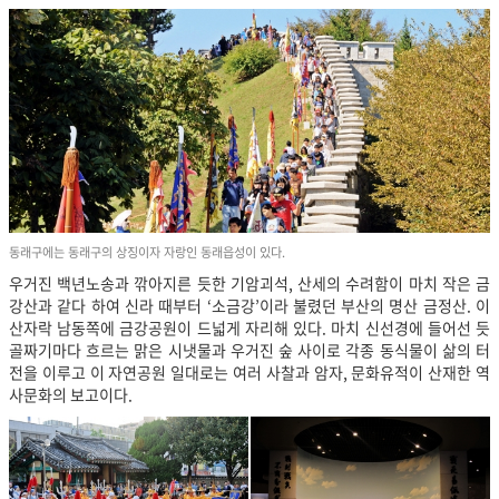
동래구에는 동래구의 상징이자 자랑인 동래읍성이 있다.
우거진 백년노송과 깎아지른 듯한 기암괴석, 산세의 수려함이 마치 작은 금
강산과 같다 하여 신라 때부터 ‘소금강’이라 불렸던 부산의 명산 금정산. 이
산자락 남동쪽에 금강공원이 드넓게 자리해 있다. 마치 신선경에 들어선 듯
골짜기마다 흐르는 맑은 시냇물과 우거진 숲 사이로 각종 동식물이 삶의 터
전을 이루고 이 자연공원 일대로는 여러 사찰과 암자, 문화유적이 산재한 역
사문화의 보고이다.