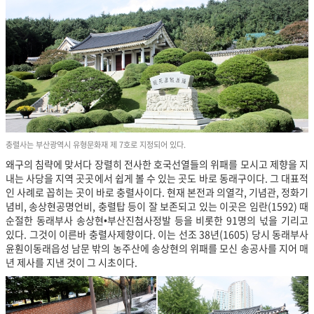
충렬사는 부산광역시 유형문화재 제 7호로 지정되어 있다.
왜구의 침략에 맞서다 장렬히 전사한 호국선열들의 위패를 모시고 제향을 지
내는 사당을 지역 곳곳에서 쉽게 볼 수 있는 곳도 바로 동래구이다. 그 대표적
인 사례로 꼽히는 곳이 바로 충렬사이다. 현재 본전과 의열각, 기념관, 정화기
념비, 송상현공명언비, 충렬탑 등이 잘 보존되고 있는 이곳은 임란(1592) 때
순절한 동래부사 송상현•부산진첨사정발 등을 비롯한 91명의 넋을 기리고
있다. 그것이 이른바 충렬사제향이다. 이는 선조 38년(1605) 당시 동래부사
윤훤이동래읍성 남문 밖의 농주산에 송상현의 위패를 모신 송공사를 지어 매
년 제사를 지낸 것이 그 시초이다.