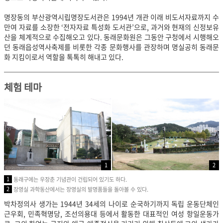
명장동의 부산광역시립명장도서관은 1994년 개관 이래
비도서자료까지 수
만여 자료를 소장한 ‘전자자료 특성화 도서관’으로, 과거와 현재의 신정보유
산을 체계적으로 수집해오고 있다. 동래문화원은 그동안 구청에서 시행해오
던 동래읍성역사축제를 비롯한 각종 문화행사를 관장하며 명실공히 동래문
화 지킴이로서 역할을 톡톡히 해내고 있다.
체험 테마
1
2
1
동래구에는 우장춘 기념관이 건립되어 있기도 하다.
2
장영실 과학동산에서는 장영실의 발명품들을 돌아볼 수 있다.
박차정의사 생가는 1944년 34세의 나이로 순국하기까지 독립 운동단체인
근우회, 민족혁명당, 조선의용대 등에서 활동한 대표적인 여성 항일운동가