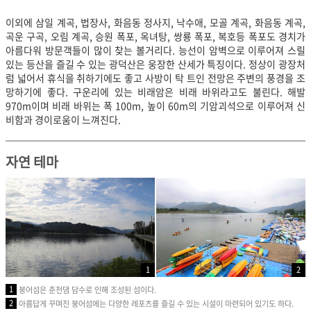
​이외에 삼일 계곡, 법장사, 화음동 정사지, 낙수애, 모골 계곡, 화음동 계곡,
곡운 구곡, 오림 계곡, 승원 폭포, 옥녀탕, 쌍룡 폭포, 복호등 폭포도 경치가
아름다워 방문객들이 많이 찾는 볼거리다. 능선이 암벽으로 이루어져 스릴
있는 등산을 즐길 수 있는 광덕산은 웅장한 산세가 특징이다. 정상이 광장처
럼 넓어서 휴식을 취하기에도 좋고 사방이 탁 트인 전망은 주변의 풍경을 조
망하기에 좋다. 구운리에 있는 비래암은 비래 바위라고도 불린다. 해발
970m이며 비래 바위는 폭 100m, 높이 60m의 기암괴석으로 이루어져 신
비함과 경이로움이 느껴진다.
자연 테마
1
2
1
붕어섬은 춘천댐 담수로 인해 조성된 섬이다.
2
아름답게 꾸며진 붕어섬에는 다양한 레포츠를 즐길 수 있는 시설이 마련되어 있기도 하다.