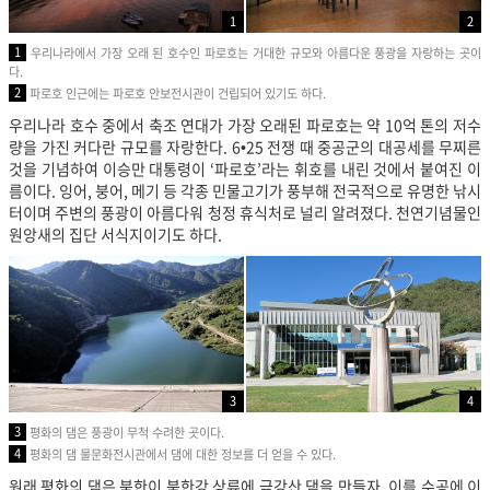
1
2
1
우리나라에서 가장 오래 된 호수인 파로호는 거대한 규모와 아름다운 풍광을 자랑하는 곳이
다.
2
파로호 인근에는 파로호 안보전시관이 건립되어 있기도 하다.
우리나라 호수 중에서 축조 연대가 가장 오래된 파로호는 약 10억 톤의 저수
량을 가진 커다란 규모를 자랑한다. 6•25 전쟁 때 중공군의 대공세를 무찌른
것을 기념하여 이승만 대통령이 ‘파로호’라는 휘호를 내린 것에서 붙여진 이
름이다. 잉어, 붕어, 메기 등 각종 민물고기가 풍부해 전국적으로 유명한 낚시
터이며 주변의 풍광이 아름다워 청정 휴식처로 널리 알려졌다. 천연기념물인
원앙새의 집단 서식지이기도 하다.
3
4
3
평화의 댐은 풍광이 무척 수려한 곳이다.
4
평화의 댐 물문화전시관에서 댐에 대한 정보를 더 얻을 수 있다.
원래 평화의 댐은 북한이 북한강 상류에 금강산 댐을 만들자, 이를 수공에 이