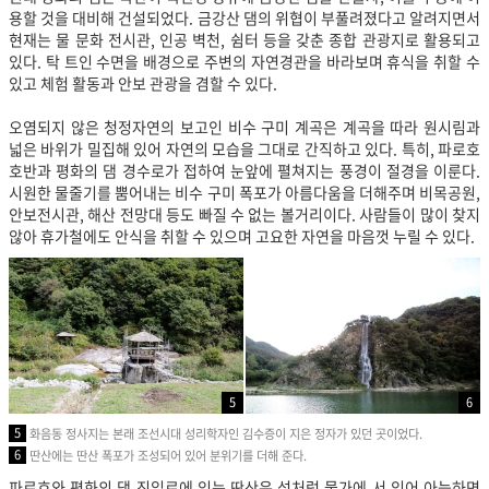
용할 것을 대비해 건설되었다. 금강산 댐의 위협이 부풀려졌다고 알려지면서
현재는 물 문화 전시관, 인공 벽천, 쉼터 등을 갖춘 종합 관광지로 활용되고
있다. 탁 트인 수면을 배경으로 주변의 자연경관을 바라보며 휴식을 취할 수
있고 체험 활동과 안보 관광을 겸할 수 있다.
오염되지 않은 청정자연의 보고인 비수 구미 계곡은 계곡을 따라 원시림과
넓은 바위가 밀집해 있어 자연의 모습을 그대로 간직하고 있다. 특히, 파로호
호반과 평화의 댐 경수로가 접하여 눈앞에 펼쳐지는 풍경이 절경을 이룬다.
시원한 물줄기를 뿜어내는 비수 구미 폭포가 아름다움을 더해주며 비목공원,
안보전시관, 해산 전망대 등도 빠질 수 없는 볼거리이다. 사람들이 많이 찾지
않아 휴가철에도 안식을 취할 수 있으며 고요한 자연을 마음껏 누릴 수 있다.
5
6
5
화음동 정사지는 본래 조선시대 성리학자인 김수증이 지은 정자가 있던 곳이었다.
6
딴산에는 딴산 폭포가 조성되어 있어 분위기를 더해 준다.
파로호와 평화의 댐 진입로에 있는 딴산은 섬처럼 물가에 서 있어 아늑하면