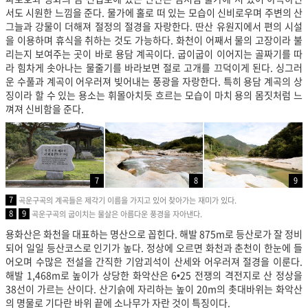
서도 시원한 느낌을 준다. 물가에 홀로 떠 있는 모습이 신비로우며 주변의 산
그늘과 강물이 더해져 절정의 절경을 자랑한다. 딴산 유원지에서 편의 시설
을 이용하며 휴식을 취하는 것도 가능하다. 화천이 어째서 물의 고장이라 불
리는지 보여주는 곳이 바로 용담 계곡이다. 굽이굽이 이어지는 골짜기를 따
라 힘차게 솟아나는 물줄기를 바라보면 절로 고개를 끄덕이게 된다. 싱그러
운 수풀과 계곡이 어우러져 빚어내는 풍광을 자랑한다. 특히 용담 계곡의 상
징이라 할 수 있는 용소는 휘몰아치듯 흐르는 모습이 마치 용의 몸짓처럼 느
껴져 신비함을 준다.
7
8
9
7
곡운구곡의 계곡들은 제각기 이름을 가지고 있어 찾아가는 재미가 있다.
8
9
곡운구곡의 굽이치는 물살은 아름다운 풍경을 자아낸다.
용화산은 화천을 대표하는 명산으로 꼽힌다. 해발 875m로 등산로가 잘 정비
되어 일일 등산코스로 인기가 높다. 정상에 오르면 화천과 춘천이 한눈에 들
어오며 수많은 전설을 간직한 기암괴석이 산세와 어우러져 절경을 이룬다.
해발 1,468m로 높이가 상당한 화악산은 6•25 전쟁의 격전지로 산 정상을
38선이 가르는 산이다. 산기슭에 자리하는 높이 20m의 촛대바위는 화악산
의 명물로 기다란 바위 끝에 소나무가 자란 것이 특징이다.