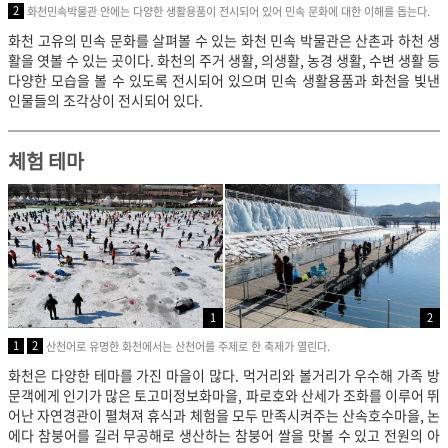
2
화천민속박물관 안에는 다양한 생활용품이 전시되어 있어 민속 문화에 대한 이해를 돕는다.
화천 고유의 민속 문화를 살펴볼 수 있는 화천 민속 박물관은 산촌과 하천 생
활을 엿볼 수 있는 곳이다. 화천의 주거 생활, 의생활, 농경 생활, 수변 생활 등
다양한 모습을 볼 수 있도록 전시되어 있으며 민속 생활용품과 화천을 빛낸
인물들의 조각상이 전시되어 있다.
체험 테마
1
2
1
2
산천어로 유명한 화천에서는 산천어를 주제로 한 축제가 열린다.
화천은 다양한 테마를 가진 마을이 많다. 먹거리와 볼거리가 우수해 가족 방
문객에게 인기가 많은 토고미정보화마을, 파로호와 산세가 조화를 이루어 뛰
어난 자연경관이 펼쳐져 휴식과 체험을 모두 만족시켜주는 산속호수마을, 논
에다 참붕어를 길러 무공해로 생산하는 참붕어 쌀을 맛볼 수 있고 전원의 아