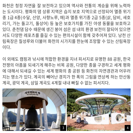
화천은 청정 자연을 잘 보전하고 있으며 역사와 전통의 계승을 위해 노력하
는 도시이다. 평화의 댐 상류 지역은 습지 보호 지역으로 선정되어 멸종 위기
종 1급 4종(수달, 산양, 사향노루, 매)과 멸종 위기종 2급 5종(삵, 담비, 새호
리기, 가는 돌고기, 돌상어) 등 높은 보호가치를 가진 야생 동물을 보호하고
있다. 춘천댐 담수 때문에 생긴 붕어 섬은 섬 내의 환경 보전이 잘되어 있으면
서도 다양한 레포츠를 즐길 수 있는 편의시설이 함께 갖추어져 있다. 낭천 산
림욕장은 칠성루와 더불어 화천의 시가지를 한눈에 조망할 수 있는 산림욕장
이다.
이 외에도 캠핑과 낚시에 적합한 환경을 지녀 피서지로 유명한 88 공원, 한국
전쟁의 아픔을 되새기게 해주는 비목 공원, 다양한 종을 구경하고 세계 평화
에 대해서 되새길 수 있는 세계 평화의 종 공원 등 화천의 자연경관과 어우러
지는 명소가 있다. 계곡의 빼어난 경치가 한 폭의 그림을 연상케 하는 만산동
계곡, 광덕 계곡, 삼일 계곡도 4계절 내내 빠질 수 없는 피서지다.
3
4