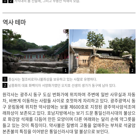
1
2
서석대의 봄 진달래, 그리고 무등산 억새의 모습.
역사 테마
1
2
1
증심사는 철조비로자나불좌상을 보유하고 있는 사찰로 유명하다.
2
남종화의 대표 화백이자 서양화가였던 오지호 선생의 생가가 동구에 남아 있다.
원각사는 광주시 동구 도심 번화가에 위치하여 주변에 일반 사무실과 자동
차, 바쁘게 이동하는 사람들 사이로 호젓하게 자리하고 있다. 광주광역시 동
구 운림동에 위치한 약사암에는 보물 제600호로 지정된 광주약사암석조여
래좌상이 보존되고 있다. 호남지방에서는 보기 드문 통일신라시대의 불상으
로 화강암 석재를 다듬어 만든 모양이며 다른 여래와는 달리 손에 약그릇을
들고 있는 것이 특징이다. 약사불은 질병의 고통을 없애주는 부처로 석굴암
본존불의 특징을 이어받은 통일신라시대 말 불상으로 보인다.