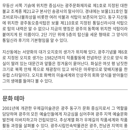
무등산 서쪽 기슭에 위치한 증심사는 광주문화재자료 제1호로 지정된 대한
불교 조계종 제21교구 본사인 송광사의 말사이다. 경내에는 보물131호인 철
조비로자나불좌상을 비롯한 여러 석불과 석탑이 보존되어 있다.
동구 지산동
에 위치한 광주동오층석탑은 보물 제110호로 지정된 통일신라시대 석탑으
로 탑의 내력은 알 수 없으나 지금의 명칭은 광주의 동쪽에 위치한 석탑이라
붙여지게 된 이름이다. 2단 기단 위에 5층의 탑신을 세운 형태로 그 양식이
통일신라 후기의 기본형임을 알 수 있다.
지산동에는 서양화의 대가 오지호의 생가가 위치해 있다. 광주기념물 제6호
로 지정된 오지호 생가는 1982년까지 작품활동에 전념하던 곳으로 양식 화
실이 딸려 있는 대문간과 앞뜰은 정겨움이 묻어난다. 화실은 여섯 평 남짓한
크기로 북쪽 안채 쪽으로 채광창이 있고 바닥은 마루방으로 맞배지붕을 한
유럽 스타일이다. 오지호 화백의 미술세계와 인상주의 회화 양식을 받아들인
그의 생애를 들여다 볼 수 있다.
문화 테마
2001년에 개관한 우제길미술관은 광주 동구가 문화 중심지로서 그 역할을
담당하며 광주의 모든 예술인들에게 자긍심을 심어주며 광주 지역 예술문화
발전에 이바지하고자 건립되었다. 추상계열 화가 우제길의 작품세계와 작품
활동 과정을 살펴볼 수 있다. 광주시립민속박물관은 광주, 전남권 지역의 풍