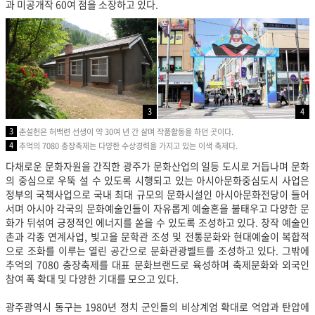
과 미공개작 60여 점을 소장하고 있다.
3
4
3
춘설헌은 허백련 선생이 약 30여 년 간 살며 작품활동을 하던 곳이다.
4
추억의 7080 충장축제는 다양한 수상경력을 가지고 있는 이색 축제다.
다채로운 문화자원을 간직한 광주가 문화산업의 일등 도시로 거듭나며 문화
의 중심으로 우뚝 설 수 있도록 시행되고 있는 아시아문화중심도시 사업은
정부의 국책사업으로 국내 최대 규모의 문화시설인 아시아문화전당이 들어
서며 아시아 각국의 문화예술인들이 자유롭게 예술혼을 불태우고 다양한 문
화가 뒤섞여 긍정적인 에너지를 쏟을 수 있도록 조성하고 있다. 창작 예술인
촌과 각종 연계사업, 빛고을 문학관 조성 및 전통문화와 현대예술이 복합적
으로 조화를 이루는 열린 공간으로 문화관광벨트를 조성하고 있다. 그밖에
추억의 7080 충장축제를 대표 문화브랜드로 육성하며 축제문화와 외국인
참여 폭 확대 및 다양한 기대를 모으고 있다.
광주광역시 동구는 1980년 정치 군인들의 비상계엄 확대로 억압과 탄압에