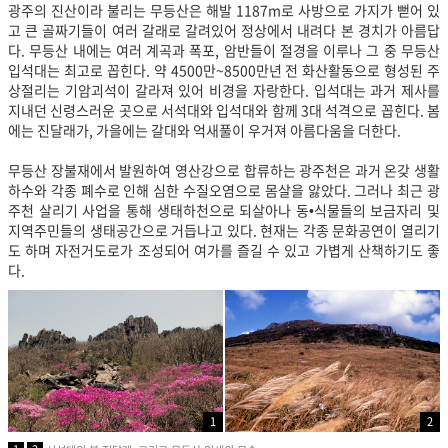
광주의 진산이라 불리는 무등산은 해발 1187m로 사방으로 가지가 뻗어 있
고 큰 골짜기들이 여러 갈래로 갈려있어 정상에서 내려다 본 경치가 아름답
다. 무등산 내에는 여러 계곡과 폭포, 암반들이 절경을 이루나 그 중 무등산
입석대는 최고로 꼽힌다. 약 4500만~8500만년 전 화산활동으로 형성된 주
상절리는 기암괴석이 갈라져 있어 비경을 자랑한다. 입석대는 과거 제사를
지내던 신령스러운 곳으로 서석대와 입석대와 함께 3대 석격으로 꼽힌다. 봄
에는 진달래가, 가을에는 갈대와 억새풀이 우거져 아름다움을 더한다.
무등산 장불재에서 발원하여 영산강으로 합류하는 광주천은 과거 온갖 생활
하수와 각종 폐수로 인해 심한 수질오염으로 몸살을 앓았다. 그러나 최근 광
주천 살리기 사업을 통해 생태하천으로 되살아나 동•식물들의 보금자리 및
지역주민들의 생태공간으로 거듭나고 있다. 현재는 각종 문화공연이 열리기
도 하며 자전거도로가 조성되어 여가를 즐길 수 있고 가볍게 산책하기도 좋
다.
1
2