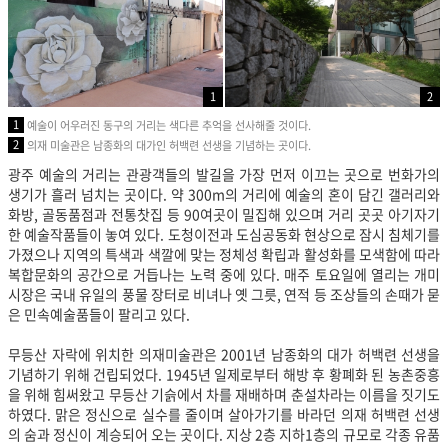
1
2
1
예술이 어우러진 동구의 거리는 색다른 추억을 선사해줄 것이다.
2
의재 미술관은 남종화의 대가인 허백련 선생을 기념하는 곳이다.
광주 예술의 거리는 관광객들의 발길을 가장 먼저 이끄는 곳으로 번화가의
생기가 흘러 넘치는 곳이다. 약 300m의 거리에 예술의 혼이 담긴 갤러리와
화방, 골동품점과 전통찻집 등 90여곳이 밀집해 있으며 거리 곳곳 아기자기
한 예술작품들이 놓여 있다. 도청이전과 도심공동화 현상으로 잠시 침체기를
가졌으나 지역의 특색과 색깔에 맞는 정체성 확립과 활성화를 모색함에 따라
복합문화의 공간으로 거듭나는 노력 중에 있다. 매주 토요일에 열리는 개미
시장은 국내 유일의 풍물 장터로 비녀나 옛 그릇, 연적 등 조상들의 손때가 묻
은 민속예술품들이 팔리고 있다.
무등산 자락에 위치한 의재미술관은 2001년 남종화의 대가 허백련 선생을
기념하기 위해 건립되었다. 1945년 일제로부터 해방 후 황폐화 된 농촌중흥
을 위해 힘써왔고 무등산 기슭에서 차를 재배하며 춘설차라는 이름을 짓기도
하였다. 맑은 정신으로 실수를 줄이며 살아가기를 바라던 의재 허백련 선생
의 숨과 정신이 계승되어 오는 곳이다. 지상 2층 지하1층의 규모로 각종 유품