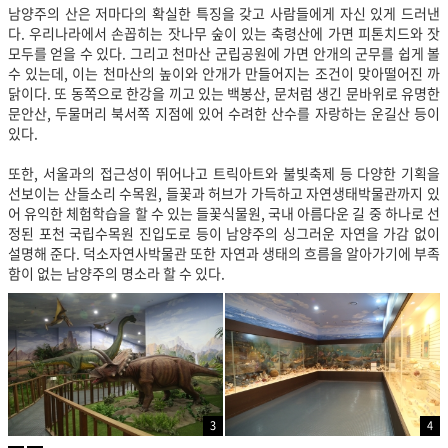
남양주의 산은 저마다의 확실한 특징을 갖고 사람들에게 자신 있게 드러낸
다. 우리나라에서 손꼽히는 잣나무 숲이 있는 축령산에 가면 피톤치드와 잣
모두를 얻을 수 있다. 그리고 천마산 군립공원에 가면 안개의 군무를 쉽게 볼
수 있는데, 이는 천마산의 높이와 안개가 만들어지는 조건이 맞아떨어진 까
닭이다. 또 동쪽으로 한강을 끼고 있는 백봉산, 문처럼 생긴 문바위로 유명한
문안산, 두물
머리 북서쪽 지점에 있어 수려한 산수를 자랑하는 운길산 등이
있다.
또한, 서울과의 접근성이 뛰어나고 트릭아트와 불빛축제 등 다양한 기획을
선보이는 산들소리 수목원, 들꽃과 허브가 가득하고 자연생태박물관까지 있
어 유익한 체험학습을 할 수 있는 들꽃식물원, 국내 아름다운 길 중 하나로 선
정된 포천 국립수목원 진입도로 등이 남양주의 싱그러운 자연을 가감 없이
설명해 준다. 덕소자연사박물관 또한 자연과 생태의 흐름을 알아가기에 부족
함이 없는 남양주의 명소라 할 수 있다.
3
4