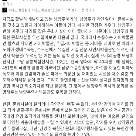
중 하나.
2
피아노 화장실과 피아노 폭포는 남양주의 이색 볼거리 중 하나다.
지금도 활발히 개발되고 있는 남양주이기에, 남양주가 과연 얼마나 문화시설
을 갖추고 있을지 의아해하는 이들이 있다. 하지만 걱정은 기우다. 남양주에
반해 이곳에 자리를 잡은 문화시설이 이미 즐비하기 때문이다. 남양주의 독
특한 문화시설을 우선 꼽아보면 다음과 같다. 국내에서 손꼽히는 커피박물관
인 왈츠와 닥터만 커피박물관, 주필거미박물관 등 거미를 테마로 한 아라크
노피아 생태수목원, 수도권에서 유일한 지질 전문 자연사박물관인 우석헌 자
연사 박물관(‘우석헌’은 예쁜 돌의 집’이란 뜻이다), 실제 크기의 공룡 모형이
전시된 오남 공룡체험전시관, 13년간 한국 영화의 약 40퍼센트에 달하는
451편의 극영화 촬영이 이루어진 남양주 종합촬영소, 하수를 이용한 피아노
폭포와 이를 관람하기 좋은 피아노 화장실 등 재미있는 시설을 다수 갖춘 화
도하수처리장 등이 있다. 그리고 플랫폼에 노선을 따라 설치된 일자형의 장
방형 역사란 희소가치를 지닌 팔당역, 그 옆에서 남양주의 역사와 문화를 설
명해주는 남양주역사박물관도 주목할 만하다.
한편, 문화시설에 갤러리나 공연장이 빠질 수 없다. 북한강 강가에 자리를 잡
고 작가 발굴•주민 문화체험 등에 힘쓰는 갤러리 리즈, 넓은 야외전시공간에
국내외 유명 조각가의 작품을 전시한 모란미술관, ‘찾아가는 미술관’ 운영으
로 다양한 계층이 예술을 누릴 수 있게 한 서호미술관, 작가를 위한 창작공간
인 두물워크샵, 매년 ‘남양주 북한강 문화나들이’행사를 열고 있는 북한강 야
외공연장 등이 있어, 남양주의 품격을 높여주고 있다.