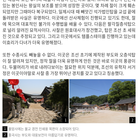
있는 봉인사는 왕실의 보조를 받으며 성장한 곳이다. 몇 차례 절이 크게 훼손
되었지만 그때마다 복구되었다. 일제시대 때 빼앗긴 석가법인탑을 교섭 끝에
돌려받은 사실은 유명하다. 이곳에선 산사체험이 진행되고 있기도 한데, 절
에 묵으며 대표적인 불가의 수행법을 배울 수 있다.
다음은 팔각칠층석탑으
로 널리 알려진 묘적사이다. 사찰은 원효대사가 창건했고, 탑은 조선 초 세워
진 것으로 추정되고 있다. 그리고 이곳에서도 템플
스테이를 진행하고 있는데
이효리가 다녀가 더욱 유명해졌다.
또한 수종사도 빼놓을 수 없다. 이곳은 조선 초기에 제작된 부도와 오층석탑
이 잘 알려져 있지만, 정작 절을 더욱 유명하게 만든 것은 바로 이곳의 풍광이
다. 두물머리가 바로 내려다보이는 절묘한 위치 덕분에, 조선의 유학자 서거
정은 이곳이야말로 사찰 중 가장 뛰어난 경치를 갖고 있다고 칭송했다.
1
2
1
불암사에는 불교 경전 인쇄용 목판이 소장되어 있다.
2
흥국사는 부도와 대웅보전이 아름답기로 유명하다.