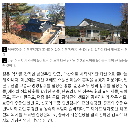
1
2
1
남양주에는 다산유적지가 조성되어 있어 다산 정약용 선생에 삶과 업적에 대해 알아볼 수 있
다.
2
다산 유적지 기념관에 들러보는 것 또한 다산 정약용 선생의 생애를 돌아보는 데에 큰 도움을
줄 것이다.
깊은 역사를 간직한 남양주인 만큼, 다산으로 시작하지만 다산으로 끝나는
게 아니다. 이곳에는 다산 외에도 수많은 이들이 흔적을 남겼기 때문이다. 일
단 구한말 고종과 명성황후를 합장한 홍릉, 순종과 두 명의 황후를 합장한 유
릉, 세조와 정희왕후를 합장한 광릉, 단종의 비인 정순왕후의 묘인 사릉, 광해
군묘, 흥선대원군묘, 덕흥대원군묘, 광해군의 생모인 공빈김씨가 잠든 성묘,
효종의 후궁인 안빈 묘, 선조의 후궁 인빈김씨의 묘인 순강원, 정조의 후궁 수
빈박씨의 묘인 휘경원 등 왕족의 무덤이 즐비하다. 그 외에도 병자호란 때 조
선의 의기를 드러낸 김상헌의 묘, 중국에 지장신앙을 널리 전파한 김교각 대
사의 기념관 역시 남양주에 있다.