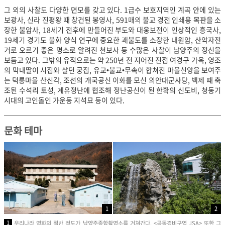
그 외의 사찰도 다양한 면모를 갖고 있다. 1급수 보호지역인 계곡 안에 있는
보광사, 신라 진평왕 때 창건된 봉영사, 591매의 불교 경전 인쇄용 목판을 소
장한 불암사, 18세기 전후에 만들어진 부도와 대웅보전이 인상적인 흥국사,
19세기 경기도 불화 양식 연구에 중요한 괘불도를 소장한 내원암, 산악자전
거로 오르기 좋은 명소로 알려진 천보사 등 수많은 사찰이 남양주의 정신을
보듬고 있다.
그밖의 유적으로는 약 250년 전 지어진 진접 여경구 가옥, 영조
의 막내딸이 시집와 살던 궁집, 유교•불교•무속이 합쳐진 마을신앙을 보여주
는 덕릉마을 산신각, 조선의 개국공신 이화를 모신 의안대군사당, 백제 때 축
조된 수석리 토성, 계유정난에 협조해 정난공신이 된 한확의 신도비, 청동기
시대의 고인돌인 가운동 지석묘 등이 있다.
문화 테마
1
2
1
우리나라 영화의 절반 정도가 남양주종합촬영소를 거쳐간다. <공동경비구역 JSA> 또한 그