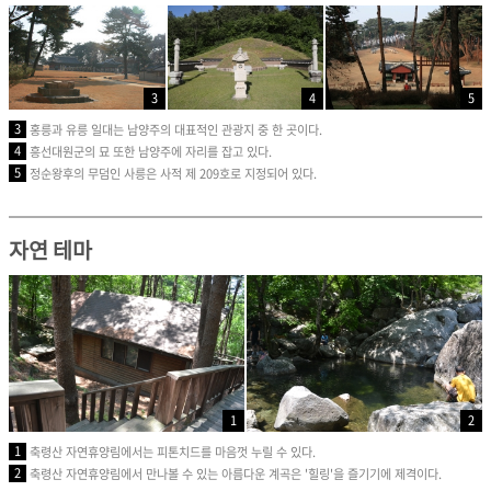
3
4
5
3
홍릉과 유릉 일대는 남양주의 대표적인 관광지 중 한 곳이다.
4
흥선대원군의 묘 또한 남양주에 자리를 잡고 있다.
5
정순왕후의 무덤인 사릉은 사적 제 209호로 지정되어 있다.
자연 테마
1
2
1
축령산 자연휴양림에서는 피톤치드를 마음껏 누릴 수 있다.
2
축령산 자연휴양림에서 만나볼 수 있는 아름다운 계곡은 '힐링'을 즐기기에 제격이다.