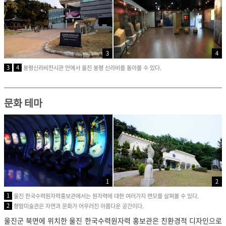
3
4
3
4
봉평신라비전시관 안에서 울진 봉평 신라비를 돌아볼 수 있다.
문화 테마
1
2
1
울진 한국수력원자력홍보관에서는 원자력에 대한 여러가지 면모를 살펴볼 수 있다.
2
향암미술관은 자연과 문화가 어우러진 아름다운 공간이다.
울진군 북면에 위치한 울진 한국수력원자력 홍보관은 친환경적 디자인으로