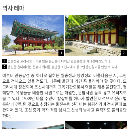
역사 테마
1
2
1
월송정은 고려시대 이래로 많은 문인들이 다녀간 관동팔경 중 제 1경이기도 하다.
2
울진읍 읍내리에는 현유의 위패를 봉안한 조선시대의 향교인 울진향교를 만날 수 있다.
예부터 관동팔경 중 하나로 꼽히는 월송정과 망양정의 아름다움은 시, 그림
으로 전해오고 있을 정도다. 때문에 울진에 가면 꼭 둘러봐야 할 곳이다. 또
고려시대 창건되어 조선시대까지 교육기관으로써 역할을 해온 울진향교, 평
해향교, 유생들을 배출한 서원으로는 해월헌, 운암서원 등의 유교 유적지도
볼 수 있다. 1988년 마을 주민이 밭갈이를 하다가 발견한 비석으로 신라 법
흥왕 때 건립된 것으로 추정되는 울진봉평 신라비는 봉평신라비 전시관에 보
관되어 있다. 조선 중기 학자 격암 남사고 선생의 남사고 유적지도 둘러볼만
하다.