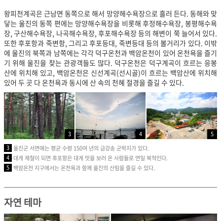
왕피천계곡은 근남면 동쪽으로 해서 망양해수욕장으로 흘러 든다. 동해와 맞
닿는 울진의 동쪽 편에는 망양해수욕장을 비롯해 후정해수욕장, 봉평해수욕
장, 구산해수욕장, 나곡해수욕장, 후포해수욕장 등의 해변이 쭉 늘어서 있다.
또한 후포항과 죽변항, 그리고 후포등대, 죽변등대 등의 볼거리가 있다. 이밖
에 울진의 북쪽과 남쪽에는 각각 덕구온천과 백암온천이 있어 온천욕을 즐기
기 위해 울진을 찾는 관광객들도 많다. 덕구온천은 덕구계곡이 흐르는 응봉
산에 위치해 있고, 백암온천은 신선계곡(선시골)이 흐르는 백암산에 위치해
있어 두 곳 다 온천욕과 동시에 산 속의 천혜 절경을 즐길 수 있다.
3
4
5
3
울진군 서면에는 평균 수령 150여 년의 금강송 군락지가 있다.
4
대게 제철이 되면 후포항은 대게 맛을 보러 온 사람들로 연일 북적인다.
5
백암온천 지구에서는 온천욕과 함께 울진의 산림을 즐길 수 있다.
자연 테마