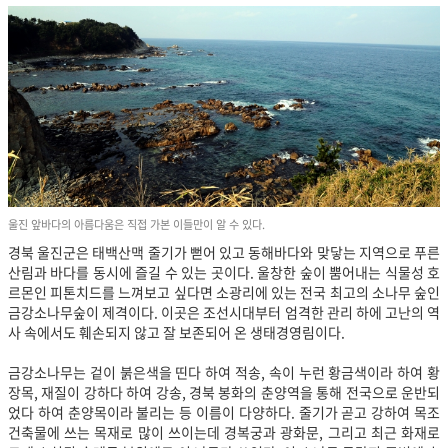
울진 앞바다의 아름다움은 직접 가본 이들만이 알 수 있다.
경북 울진군은 태백산맥 줄기가 뻗어 있고 동해바다와 맞닿는 지역으로 푸른
산림과 바다를 동시에 즐길 수 있는 곳이다. 울창한 숲이 뿜어내는 식물성 호
르몬인 피톤치드를 느껴보고 싶다면 소광리에 있는 전국 최고의 소나무 숲인
금강소나무숲이 제격이다. 이곳은 조선시대부터 엄격한 관리 하에 고난의 역
사 속에서도 훼손되지 않고 잘 보존되어 온 생태경영림이다.
금강소나무는 겉이 붉은색을 띤다 하여 적송, 속이 누런 황금색이라 하여 황
장목, 재질이 강하다 하여 강송, 경북 봉화의 춘양역을 통해 전국으로 운반되
었다 하여 춘양목이라 불리는 등 이름이 다양하다. 줄기가 곧고 강하여 목조
건축물에 쓰는 목재로 많이 쓰이는데 경복궁과 광화문, 그리고 최근 화재로