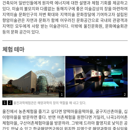
건축되어 일반인들에게 원자력 에너지에 대한 설명과 체험 기회를 제공하고
있다. 미술의 불모지와 다름없는 동해지구에 좋은 미술감상의 장을 마련하여
지역미술 문화인구의 저변 확대와 지역미술 문화창달에 기여하고자 설립된
향암미술관은 자연과 문화가 함께 어우러진 문화공간으로 국내외 관광객과
지역민 모두에게 사랑 받는 미술관이다. 이밖에 울진문화원, 문화예술회관
등의 문화 공간이 있다.
체험 테마
1
2
1
2
울진과학체험관은 해양과학의 장의 역할을 해 내고 있다.
울진에서 농촌체험을 즐기고 싶다면 양떡마을음떡마을, 굴구지산촌마을, 십
이령마을을 방문하면 좋다. 반면 어촌체험을 원한다면 거일리, 나곡1리어촌
체험마을, 구산어촌체험마을을 방문하라. 그밖에 드라마 촬영지로 낯익은 공
간도 만날 수 있고 한국해양연구원이 위치한 지역으로 해양과학의 중심임을