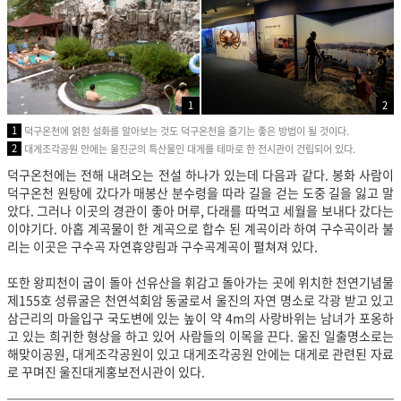
1
2
1
덕구온천에 얽힌 설화를 알아보는 것도 덕구온천을 즐기는 좋은 방법이 될 것이다.
2
대게조각공원 안에는 울진군의 특산물인 대게를 테마로 한 전시관이 건립되어 있다.
덕구온천에는 전해 내려오는 전설 하나가 있는데 다음과 같다. 봉화 사람이
덕구온천 원탕에 갔다가 매봉산 분수령을 따라 길을 걷는 도중 길을 잃고 말
았다. 그러나 이곳의 경관이 좋아 머루, 다래를 따먹고 세월을 보내다 갔다는
이야기다. 아홉 계곡물이 한 계곡으로 합수 된 계곡이라 하여 구수곡이라 불
리는 이곳은 구수곡 자연휴양림과 구수곡계곡이 펼쳐져 있다.
또한 왕피천이 굽이 돌아 선유산을 휘감고 돌아가는 곳에 위치한 천연기념물
제155호 성류굴은 천연석회암 동굴로서 울진의 자연 명소로 각광 받고 있고
삼근리의 마을입구 국도변에 있는 높이 약 4m의 사랑바위는 남녀가 포옹하
고 있는 희귀한 형상을 하고 있어 사람들의 이목을 끈다. 울진 일출명소로는
해맞이공원, 대게조각공원이 있고 대게조각공원 안에는 대게로 관련된 자료
로 꾸며진 울진대게홍보전시관이 있다.