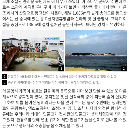
크게 소실된 숭례문 복원에도 이 나무가 쓰였다. 이 소나무 군락지 주변에 흐
르는 소광리 계곡을 구비구비 따라가다 보면 태백산맥 줄기에서 뻗어 나온
또 하나의 산림으로 통고산이 나온다. 해발 1,066m의 높게 솟아오른 통고산
에서는 산 중턱에 있는 통고산자연휴양림과 신라의 옛 절 불영사, 그리고 이
절을 중심으로 13km에 걸쳐 펼쳐진 불영사계곡이 빼어난 경치로 유명하다.
1
2
1
민물고기 생태체험관에서는 민물고기의 생태에 대한 여러가지 자료들을 접할 수 있다.
2
죽변면 봉평리에는 청정한 환경을 가진 봉평 해수욕장이 자리하고 있다.
이 불영사 계곡이 흐르는 길을 따라 동쪽으로 가다 보면 만날 수 있는 또 다른
계곡으로 왕피천이 있다. 왕피천은 옛날 실직국의 왕이 피난해 숨어 살았다
고 하여 이름 붙여진 왕피리라는 마을 앞에 흐르는 물로 주변에는 생태탐방
로와 관광농원, 엑스포공원이 조성되어 있다. 또한 바다와 인접한 왕피천 하
류에는 우리나라 최대의 민물고기 전시관인 민물고기 생태체험관이 자리 잡
고 있다. 환경오염 탓에 멸종 위기에 처한 민물고기들을 실제로 만나 볼 수 있
는 곳으로 생태계의 소중함을 몸소 체험할 수 있다.