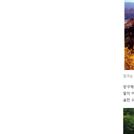
양구는
양구에
말이 
숨만 