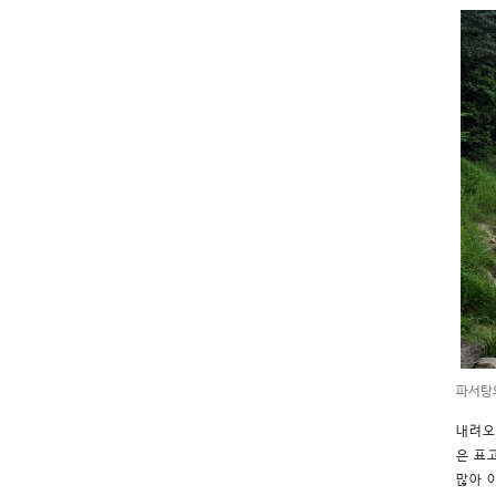
파서탕
내려오
은 표
많아 