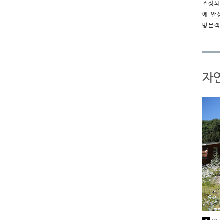
조성되
에 안
방문객
자