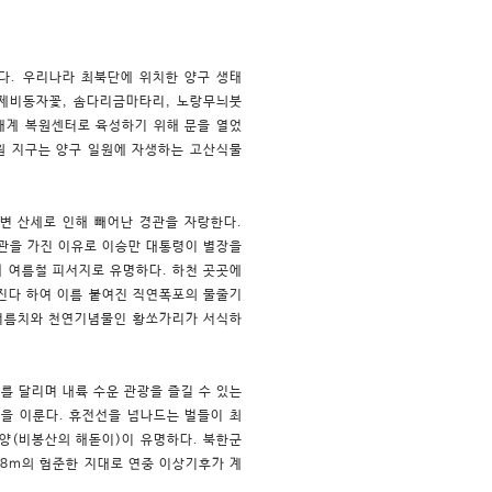
다. 우리나라 최북단에 위치한 양구 생태
 제비동자꽃, 솜다리금마타리, 노랑무늬붓
생태계 복원센터로 육성하기 위해 문을 열었
물원 지구는 양구 일원에 자생하는 고산식물
변 산세로 인해 빼어난 경관을 자랑한다.
관을 가진 이유로 이승만 대통령이 별장을
해 여름철 피서지로 유명하다. 하천 곳곳에
진다 하여 이름 붙여진 직연
폭포의 물줄기
어름치와 천연기념물인 황쏘가리가 서식하
 달리며 내륙 수운 관광을 즐길 수 있는
경을 이룬다. 휴전선을 넘나드는 벌들이 최
양(비봉산의 해돋이)이 유명하다. 북한군
48m의 험준한 지대로 연중 이상기후가 계