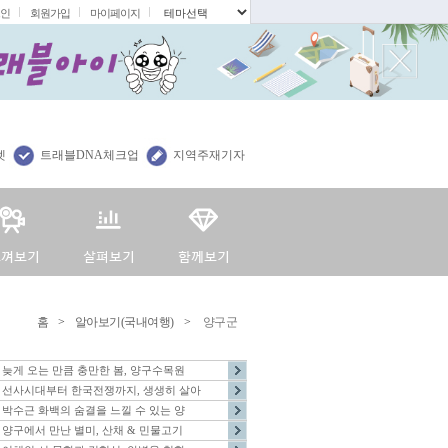
인
회원가입
마이페이지
.
렛
트래블DNA체크업
지역주재기자
홈
>
알아보기(국내여행)
>
양구군
늦게 오는 만큼 충만한 봄, 양구수목원
선사시대부터 한국전쟁까지, 생생히 살아
박수근 화백의 숨결을 느낄 수 있는 양
양구에서 만난 별미, 산채 & 민물고기