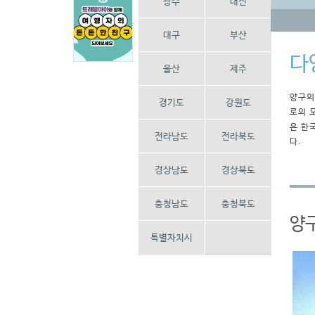
광주
대전
대구
부산
다
울산
제주
양구의
경기도
강원도
로의 
은 한
전라남도
전라북도
다.
경상남도
경상북도
충청남도
충청북도
양
특별자치시