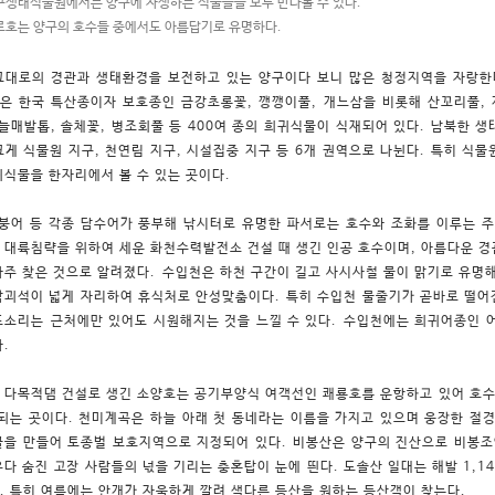
생태식물원에서는 양구에 자생하는 식물들을 모두 만나볼 수 있다.
호는 양구의 호수들 중에서도 아름답기로 유명하다.
그대로의 경관과 생태환경을 보전하고 있는 양구이다 보니 많은 청정지역을 자랑한
은 한국 특산종이자 보호종인 금강초롱꽃, 깽깽이풀, 개느삼을 비롯해 산꼬리풀,
하늘매발톱, 솔체꽃, 병조회풀 등 400여 종의 희귀식물이 식재되어 있다. 남북한 
크게 식물원 지구, 천연림 지구, 시설집중 지구 등 6개 권역으로 나뉜다. 특히 식
귀식물을 한자리에서 볼 수 있는 곳이다.
 붕어 등 각종 담수어가 풍부해 낚시터로 유명한 파서로는 호수와 조화를 이루는 주
 대륙침략을 위하여 세운 화천수력발전소 건설 때 생긴 인공 호수이며, 아름다운 경
자주 찾은 것으로 알려졌다. 수입천은 하천 구간이 길고 사시사철 물이 맑기로 유명
암괴석이 넓게 자리하여 휴식처로 안성맞춤이다.
특히 수입천 물줄기가 곧바로 떨어
포소리는
근처에만 있어도 시원해지는 것을 느낄 수 있다.
​수입천에는 희귀어종인 
.
 다목적댐 건설로 생긴 소양호는 공기부양식 여객선인 쾌룡호를 운항하고 있어 호수를
 되는 곳이다. 천미계곡은 하늘 아래 첫 동네라는 이름을 가지고 있으며 웅장한 절
꿀을 만들어 토종벌 보호지역으로 지정되어 있다. 비봉산은 양구의 진산으로 비봉조
우다 숨진 고장 사람들의 넋을 기리는 충혼탑이 눈에 띈다. 도솔산 일대는 해발 1,1
. 특히 여름에는 안개가 자욱하게 깔려 색다른 등산을 원하는 등산객이 찾는다.