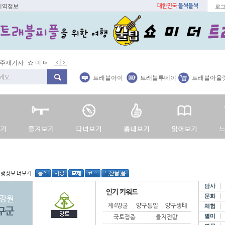
 지역정보
대한민국
들썩들썩
로그
 미 더 트래블아이
봄꽃
벚꽃명소
봄철 별미
동백
봄철보양식
트래블아이
트래블투데이
트래블아울
여행정보 더보기
탐사
인기 키워드
문화
강원
제4땅굴
양구통일관
양구생태식물원
체험
구군
별미
국토정중앙천문대
을지전망대 펀치볼