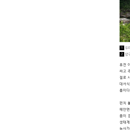
1
두타
2
양
휴전 
싸고 
절로 
대서식
름이다
펀치 
해안면
픔이 
생태계
농사가