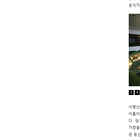
광지가
3
4
사명산
이름이
다. 
가졌을
은 등