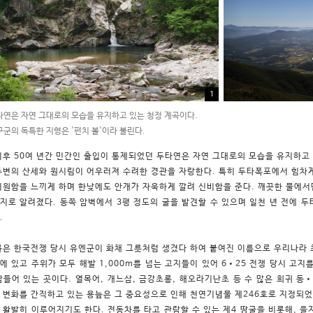
1
연은 자연 그대로의 모습을 유지하고 있는 청정 계곡이다.
구군의 독특한 지형은 '펀치 볼'이라 불린다.
이후 50여 년간 민간인 출입이 통제되었던 두타연은 자연 그대로의 모습을 유지하고 
주변의 산세와 원시림이 어우러져 수려한 경관을 자랑한다. 특히 두타폭포에서 힘차게
시원함을 느끼게 하며 한낮에도 안개가 자욱하게 깔려 신비함을 준다. 깨끗한 물에서
지로 알려졌다. 동쪽 암벽에서 3평 정도의 굴을 발견할 수 있으며 일천 년 전에 
.
볼은 한국전쟁 당시 유엔군이 화채 그릇처럼 생겼다 하여 붙여진 이름으로 우리나라 
에 있고 주위가 모두 해발 1,000m를 넘는 고지들이 있어 6•25 전쟁 당시 고지
잠들어 있는 곳이다. 열목어, 개느삼, 금강초롱, 해오라기난초 등 수 많은 희귀 동
 변화를 간직하고 있는 용늪은 그 중요성으로 인해 천연기념물 제246호로 지정되었
 활발히 이루어지기도 한다. 전동차를 타고 관람할 수 있는 제4 땅굴을 비롯해, 을지