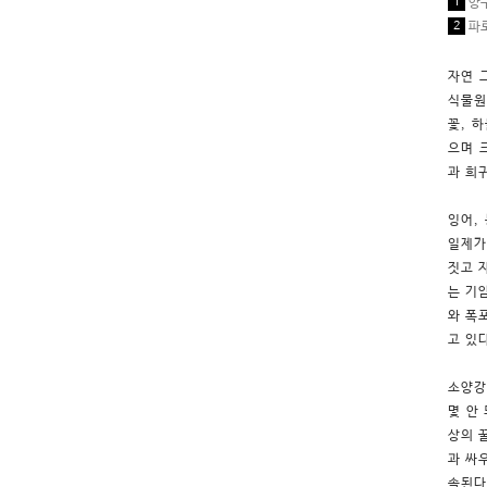
1
양구
2
파로
자연 
식물원
꽃, 
으며 
과 희
잉어,
일제가
짓고 
는 기
와 폭
고 있다
소양강
몇 안
상의 
과 싸
속된다