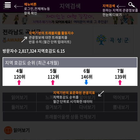
메뉴버튼
지역검색
지역검색
로그인,전체메뉴등
원하는 지역의 관광정보를
항목 확인
한눈에 다보기
전라남도 곡성군
지역기반의 트래블피플 활동지수
관광정보에 대한 트래블피플
반응 수치 (월간 단위 업데이트)
방문자수
2,817,324
지역호감도
6.15
방문자수
2,817,324
지역호감도
6.15
지역 호감도 순위 (최근 4개월)
지역호감도 순위 (최근 4개월)
4월
5월
6월
7월
4월
5월
6월
7월
120위
112위
146위
139위
120위
112위
146위
139위
지역기반의 표준화된 관광지표
읽어보기
느껴보기
알아보기
먹어보기
지역호감도 순위를
월간 단위로 시각화한 데이터
둘러보기
즐겨보기
다녀보기
뽐내보기
트래블아울렛 상품 전체보기
읽어보기