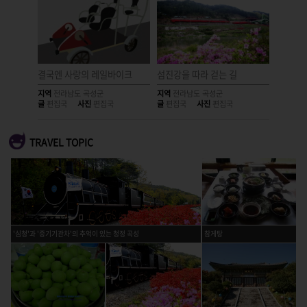
곡성
결국엔 사랑의 레일바이크
섬진강을 따라 걷는 길
영원히 
지역
전라남도 곡성군
지역
전라남도 곡성군
지역
전라
글
편집국
사진
편집국
글
편집국
사진
편집국
글
편집국
TRAVEL TOPIC
'심청'과 '증기기관차'의 추억이 있는 청정 곡성
참게탕