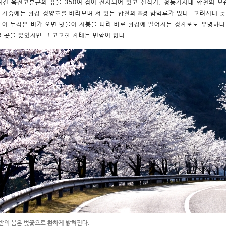
려진 옥전고분군의 유물 350여 점이 전시되어 있고 신석기, 청동기시대 합천의 모
 기슭에는 황강 정양호를 바라보며 서 있는 합천의 8경 함벽루가 있다. 고려시대 
 이 누각은 비가 오면 빗물이 지붕을 따라 바로 황강에 떨어지는 정자로도 유명하다
갈 곳을 잃었지만 그 고고한 자태는 변함이 없다.
반의 봄은 벚꽃으로 환하게 밝혀진다.