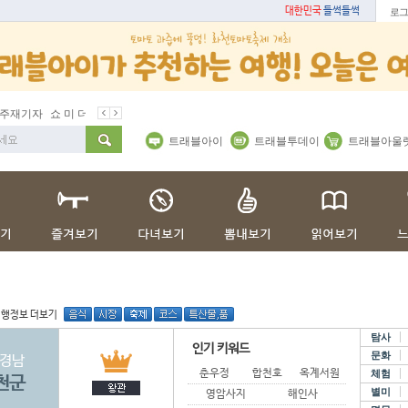
대한민국
들썩들썩
로그
주재기자
쇼 미 더 트래블아이
봄꽃
벚꽃명소
봄철 별미
동백
트래블아이
트래블투데이
트래블아울
여행정보 더보기
탐사
인기 키워드
문화
경남
춘우정
합천호
옥계서원
체험
천군
별미
영암사지
해인사