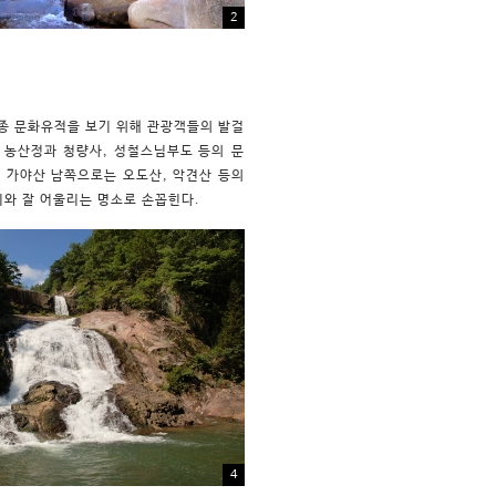
2
종 문화유적을 보기 위해 관광객들의 발걸
 농산정과 청량사, 성철스님부도 등의 문
. 가야산 남쪽으로는 오도산, 악견산 등의
와 잘 어울리는 명소로 손꼽힌다.
4