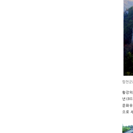
합천군
황강의
년(8
문화유
으로 