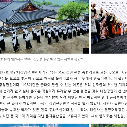
1
합천의 해인사는 팔만대장경을 봉안하고 있는 사찰로 유명하다.
제32호 팔만대장경은 8만여 개가 넘는 불교 경전 판을 종합적으로 모은 것으로 16
민심을 모으고 부처의 힘으로 왜적을 물리치고자 하는 뜻에서 만들어졌다. 이 팔만
 장경판전이다. 108계단을 올라야 닿을 수 있는 이곳은 우리 선조들의 우수한 지
 돼 습기가 없고 실내 온도를 적절하게 유지할 수 있는 환경을 갖춰 대장경판이 천 
이러한 우수한 문화재를 일본이 호시탐탐 노려 빼
앗길 뻔도 하였지만 왕과 군사들이 
 번의 큰 화재가 있었지만 다행히 장경판전만은 피해를 입지 않았다. 해인사 팔만대
기술과 숭고한 역사가 깃든 민족 문화유산이라 할 수 있다. 해인사는 팔만대장경판 
3층 석탑 등 국보적 가치를 지닌 문화유산들을 보유하고 있다. 부속 암자로는 백련암, 