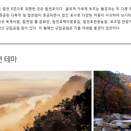
른 합천 8경으로 유명한 곳은 합천호이다. 굴곡져 거세게 흐르는 황강과는 또 다른 매
 준공된 다목적 댐 합천댐이 준공되면서 생긴 호수로 다양한 어종이 서식하여 낚시터
어귀 옥계서원, 합천댐 물 문화관, 합천호백리벚꽃길, 합천호관광농원, 보조댐 관광지
매산 군립공원 등이 있다. 이 황매산 군립공원은 가을 억새밭 풍경이 장관이다.
연 테마