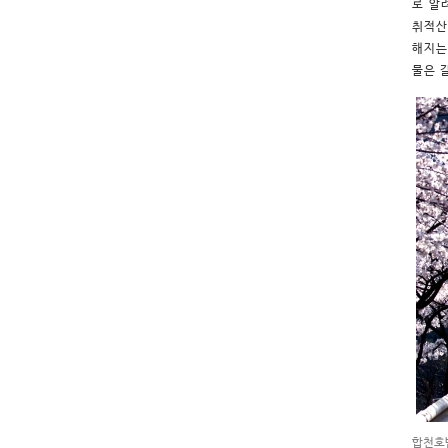
로 알
취적산
해지는
물은 
합천호