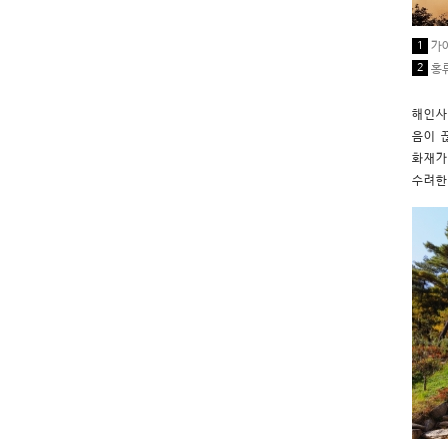
1
가야
2
홍류
해인사
음이 
화재가
수려한