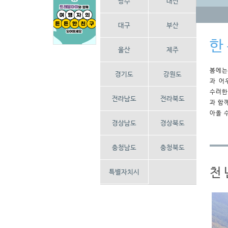
광주
대전
대구
부산
한
울산
제주
봄에는
경기도
강원도
과 어
수려한
전라남도
전라북도
과 함
아올 
경상남도
경상북도
충청남도
충청북도
천 
특별자치시