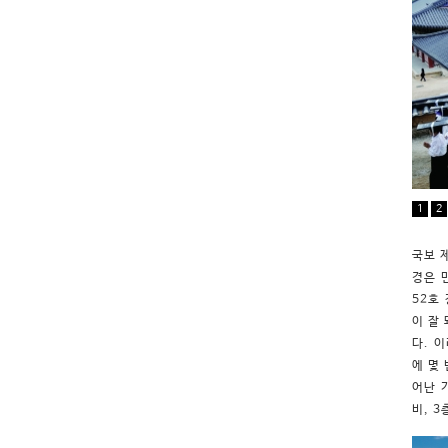
1
2
국보 
경은 
52호
이 잘
다. 
에 몇
어난 
비, 