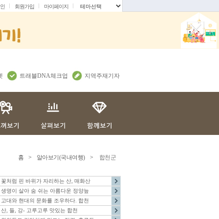
인
회원가입
마이페이지
.
렛
트래블DNA체크업
지역주재기자
홈
>
알아보기(국내여행)
>
합천군
꽃처럼 핀 바위가 자리하는 산, 매화산
생명이 살아 숨 쉬는 아름다운 정양늪
고대와 현대의 문화를 조우하다. 합천
산, 들, 강- 고루고루 맛있는 합천