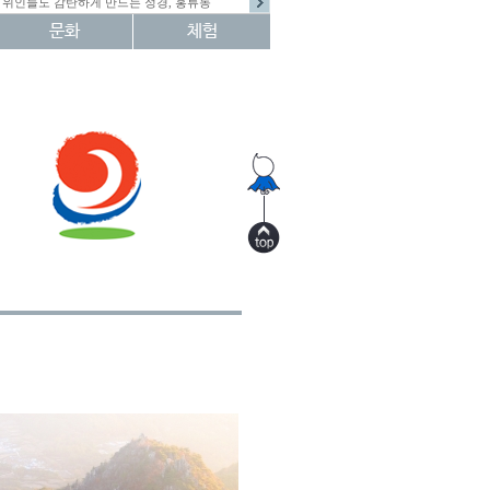
위인들도 감탄하게 만드는 정경, 홍류동
문화
체험