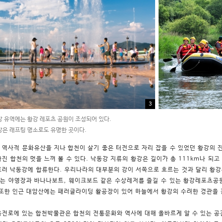
3
 유역에는 황강 레포츠 공원이 조성되어 있다.
은 래프팅 명소로도 유명한 곳이다.
 역사적 문화유산을 지나 합천이 살기 좋은 터전으로 자리 잡을 수 있었던 황강의 
가진 합천의 멋을 느껴 볼 수 있다. 낙동강 지류의 황강은 길이가 총 111km나 되
르러 낙동강에 합류한다. 우리나라의 대부분의 강이 서쪽으로 흐르는 것과 달리 황강
는 야영장과 바나나보트, 웨이크보드 같은 수상레저를 즐길 수 있는 황강레포츠공
 또한 인근 대암산에는 패러글라이딩 활공장이 있어 하늘에서 황강의 수려한 경관을 
옥전로에 있는 합천박물관은 합천의 전통문화와 역사에 대해 올바르게 알 수 있는 공