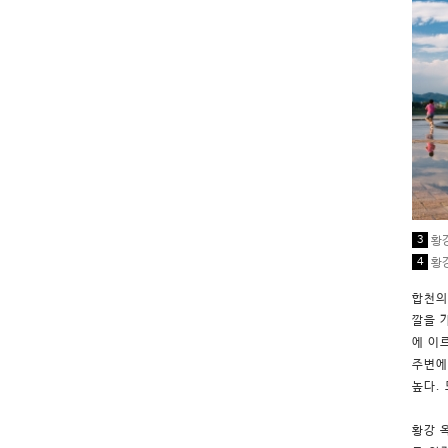
3
황강
4
황강
합천의
깔을 
에 이
주변에
높다.
황강 