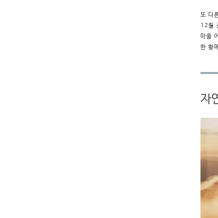
또 다
12월
마을 
한 황
자