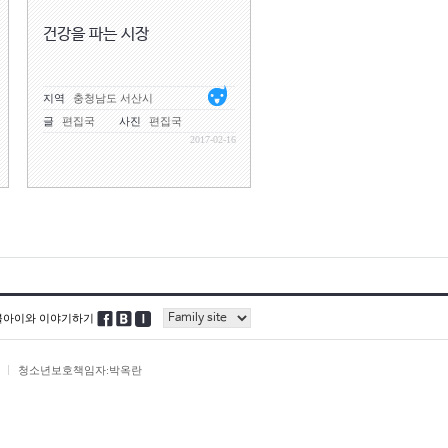
건강을 파는 시장
지역
충청남도 서산시
글
편집국
사진
편집국
2017-02-16
블아이와 이야기하기
청소년보호책임자:박옥란