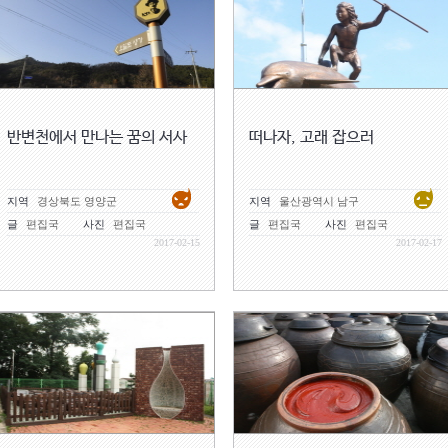
반변천에서 만나는 꿈의 서사
떠나자, 고래 잡으러
지역
경상북도 영양군
지역
울산광역시 남구
글
편집국
사진
편집국
글
편집국
사진
편집국
2017-02-15
2017-02-17