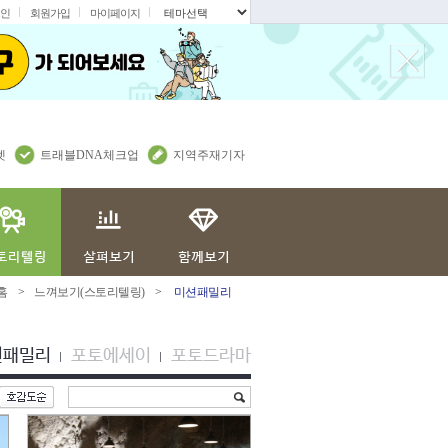
인
회원가입
마이페이지
.
렛
트래블DNA체크업
지역주재기자
홈
>
느껴보기(스토리텔링)
>
미션패밀리
션패밀리
포토에세이
포토드라마