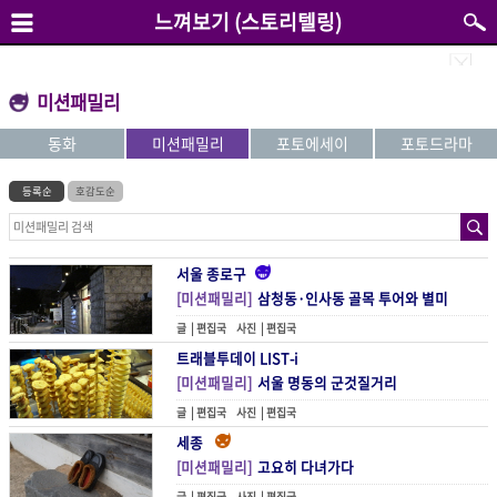
느껴보기 (스토리텔링)
미션패밀리
동화
미션패밀리
포토에세이
포토드라마
등록순
호감도순
서울 종로구
[미션패밀리]
삼청동·인사동 골목 투어와 별미
글 |
편집국
사진 |
편집국
트래블투데이 LIST-i
[미션패밀리]
서울 명동의 군것질거리
글 |
편집국
사진 |
편집국
세종
[미션패밀리]
고요히 다녀가다