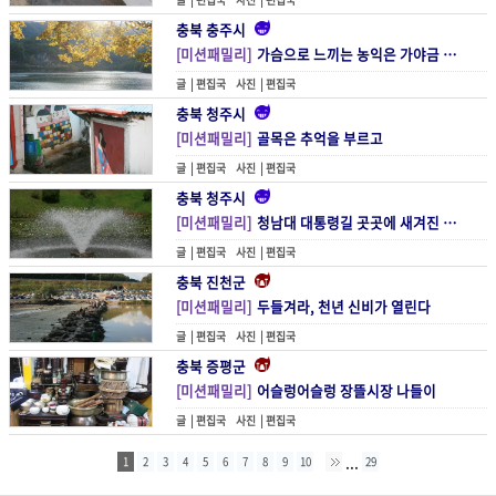
글 |
편집국
사진 |
편집국
충북 충주시
[미션패밀리]
가슴으로 느끼는 농익은 가야금 선율
글 |
편집국
사진 |
편집국
충북 청주시
[미션패밀리]
골목은 추억을 부르고
글 |
편집국
사진 |
편집국
충북 청주시
[미션패밀리]
청남대 대통령길 곳곳에 새겨진 그들의 향수를 쫓다
글 |
편집국
사진 |
편집국
충북 진천군
[미션패밀리]
두들겨라, 천년 신비가 열린다
글 |
편집국
사진 |
편집국
충북 증평군
[미션패밀리]
어슬렁어슬렁 장뜰시장 나들이
글 |
편집국
사진 |
편집국
...
1
2
3
4
5
6
7
8
9
10
29