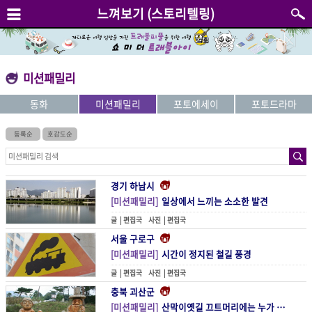
느껴보기 (스토리텔링)
미션패밀리
동화
미션패밀리
포토에세이
포토드라마
등록순
호감도순
경기 하남시
[미션패밀리]
일상에서 느끼는 소소한 발견
글 |
편집국
사진 |
편집국
서울 구로구
[미션패밀리]
시간이 정지된 철길 풍경
글 |
편집국
사진 |
편집국
충북 괴산군
[미션패밀리]
산막이옛길 끄트머리에는 누가 살까?