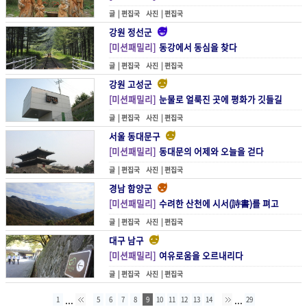
글 |
편집국
사진 |
편집국
강원 정선군
[미션패밀리]
동강에서 동심을 찾다
글 |
편집국
사진 |
편집국
강원 고성군
[미션패밀리]
눈물로 얼룩진 곳에 평화가 깃들길
글 |
편집국
사진 |
편집국
서울 동대문구
[미션패밀리]
동대문의 어제와 오늘을 걷다
글 |
편집국
사진 |
편집국
경남 함양군
[미션패밀리]
수려한 산천에 시서(詩書)를 펴고
글 |
편집국
사진 |
편집국
대구 남구
[미션패밀리]
여유로움을 오르내리다
글 |
편집국
사진 |
편집국
...
...
1
5
6
7
8
9
10
11
12
13
14
29