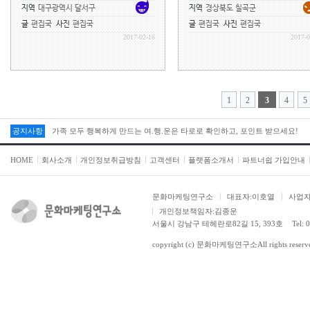
지역
대구광역시 달서구
지역
경상북도 칠곡군
글
편집국
사진
편집국
글
편집국
사진
편집국
2017-02-16
2017-0
1
2
3
4
5
가족 모두 행복하게 만드는 여.행.운은 타로로 확인하고, 포인트 받으세요!
공지사항
가족 모두 행복하게 만드는 여.행.운은 타로로 확인하고, 포인트 받으세요!
HOME
회사소개
개인정보취급방침
고객센터
플랫폼소개서
파트너쉽 가입안내
문화마케팅연구소
대표자:이호열
사업자등
개인정보책임자:김종운
서울시 강남구 테헤란로82길 15, 393호
Tel: 
copyright (c)
문화마케팅연구소
All rights reserv