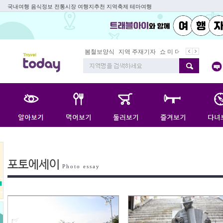
국내여행 음식정보 전통시장 여행지추천 지역축제 테마여행
봄철보양식
지역 주재기자
쇼 미 더 트래블아이
봄
포토에세이
Photo essay