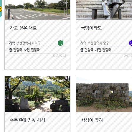
가고 싶은 대로
금방이라도
지역
부산광역시 사하구
지역
부산광역시 중구
글
편집국
사진
편집국
글
편집국
사진
편집국
2017-02-15
2017-0
수목원에 멈춰 서서
함성이 맺혀