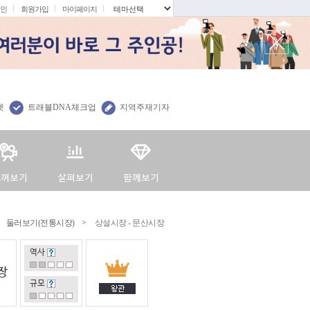
인
회원가입
마이페이지
.
렛
트래블DNA체크업
지역주재기자
둘러보기(전통시장)
>
상설시장 - 문산시장
역사
장
규모