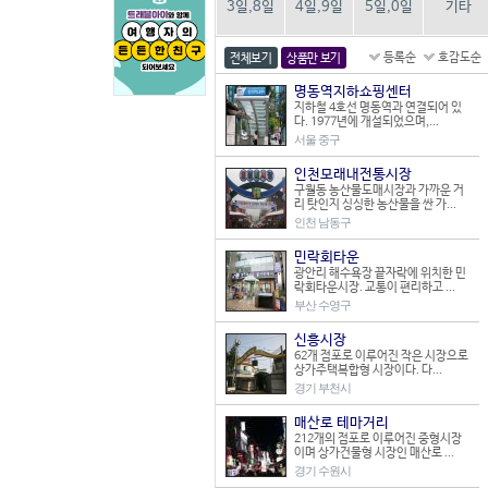
3일,8일
4일,9일
5일,0일
기타
등록순
호감도순
전체보기
상품만 보기
명동역지하쇼핑센터
지하철 4호선 명동역과 연결되어 있
다. 1977년에 개설되었으며,...
서울 중구
인천모래내전통시장
구월동 농산물도매시장과 가까운 거
리 탓인지 싱싱한 농산물을 싼 가...
인천 남동구
민락회타운
광안리 해수욕장 끝자락에 위치한 민
락회타운시장. 교통이 편리하고 ...
부산 수영구
신흥시장
62개 점포로 이루어진 작은 시장으로
상가주택복합형 시장이다. 다...
경기 부천시
매산로 테마거리
212개의 점포로 이루어진 중형시장
이며 상가건물형 시장인 매산로 ...
경기 수원시