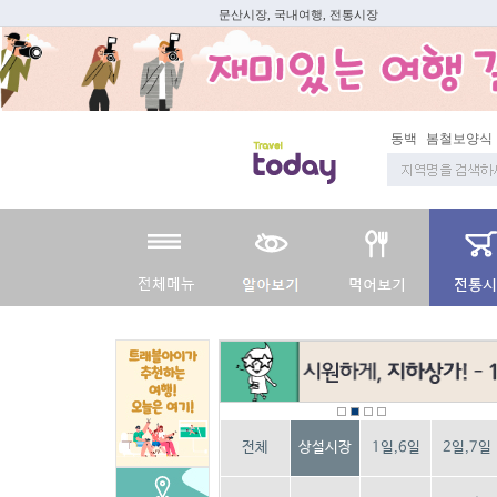
문산시장, 국내여행, 전통시장
동백
봄철보양식
전체
상설시장
1일,6일
2일,7일