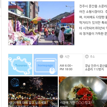
진주시 문산읍 소문리
어진 소형시장이다. 주
며, 이외에도 다양한 
먹거리가 있지만 특히
터 시작되어 80년의
의 정겨움이 가득한 
시간
주소
AM 6:00~
경남 진주시 문산
PM 18:00
소문리 112번지
이 지역에 대해 알고 싶으세요?
시장에 가면 ○○○ 있고!