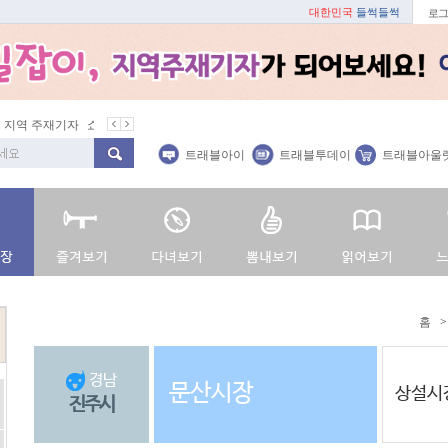
대한민국
들썩들썩
로그
지역 주재기자
쇼 미 더 트래블아이
봄꽃
벚꽃명소
봄철 별미
트래블아이
트래블투데이
트래블아울
홈
>
경남
문산시장
상설시
진주시