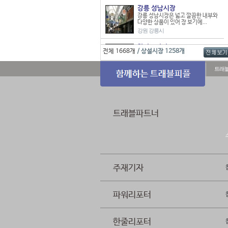
강릉 성남시장
강릉 성남시장은 넓고 깔끔한 내부와
다양한 상품이 있어 장 보기에...
강원 강릉시
한라프라자
전체 1668개
/ 상설시장 1258개
스포츠, 완구, 공방, 생활용품 등 식품
을 제외한 물품들을 판매하...
트래
경남 거제시
문산시장
진주시 문산읍 소문리에 위치한 문산
시장은 23개 점포로 이루어진 ...
경남 진주시
트래블파트너
남본시장
예천군 남본리에 있는 시장. 1914년
부터 이어진 역사를 자랑한다...
경북 예천군
매화시장
주재기자
매화시장은 지금은 그 규모가 매우 영
세하지만 1970년대까지는 우...
경북 울진군
파워리포터
한줄리포터