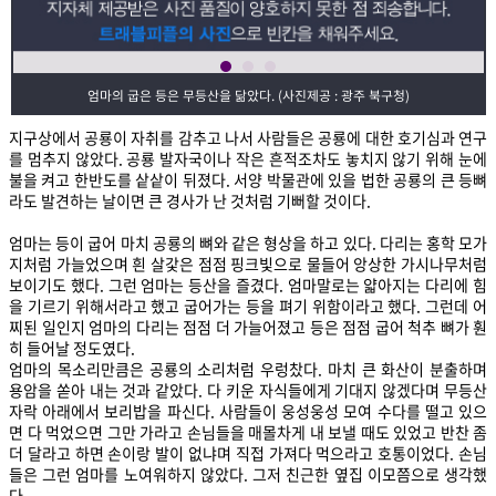
엄마의 굽은 등은 무등산을 닮았다. (사진제공 : 광주 북구청)
지구상에서 공룡이 자취를 감추고 나서 사람들은 공룡에 대한 호기심과 연구
를 멈추지 않았다. 공룡 발자국이나 작은 흔적조차도 놓치지 않기 위해 눈에
불을 켜고 한반도를 샅샅이 뒤졌다. 서양 박물관에 있을 법한 공룡의 큰 등뼈
라도 발견하는 날이면 큰 경사가 난 것처럼 기뻐할 것이다.
엄마는 등이 굽어 마치 공룡의 뼈와 같은 형상을 하고 있다. 다리는 홍학 모가
지처럼 가늘었으며 흰 살갗은 점점 핑크빛으로 물들어 앙상한 가시나무처럼
보이기도 했다. 그런 엄마는 등산을 즐겼다. 엄마말로는 얇아지는 다리에 힘
을 기르기 위해서라고 했고 굽어가는 등을 펴기 위함이라고 했다. 그런데 어
찌된 일인지 엄마의 다리는 점점 더 가늘어졌고 등은 점점 굽어 척추 뼈가 훤
히 들어날 정도였다.
엄마의 목소리만큼은 공룡의 소리처럼 우렁찼다. 마치 큰 화산이 분출하며
용암을 쏟아 내는 것과 같았다. 다 키운 자식들에게 기대지 않겠다며 무등산
자락 아래에서 보리밥을 파신다. 사람들이 웅성웅성 모여 수다를 떨고 있으
면 다 먹었으면 그만 가라고 손님들을 매몰차게 내 보낼 때도 있었고 반찬 좀
더 달라고 하면 손이랑 발이 없냐며 직접 가져다 먹으라고 호통이었다. 손님
들은 그런 엄마를 노여워하지 않았다. 그저 친근한 옆집 이모쯤으로 생각했
다.