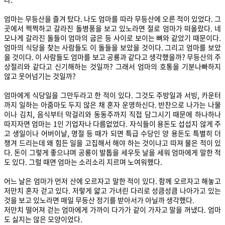
엄마는 무등산을 즐겨 탔다. 나도 엄마를 따라 무등산에 오른 적이 있었다. 그
곳에서 쩍쩍하고 갈라진 돌병풍을 보고 있노라면 절로 엄마가 떠올랐다. 네
모나게 갈라진 돌들이 엄마의 굽은 등 사이로 보이는 뼈와 같았기 때문이다.
엄마의 식당을 찾는 사람들도 이 돌들을 보았을 것이다. 그리고 엄마를 보았
을 것이다. 이 사람들도 엄마를 보고 공룡과 같다고 생각했을까? 무등산의 주
상절리와 같다고 신기해하는 것일까? 그래서 엄마의 호통을 기분나빠하지
않고 웃어넘기는 것일까?
엄마에게 식당일을 그만두라고 한 적이 있다. 그것도 주방일과 서빙, 카운터
까지 일하는 아줌마도 두지 않은 채 혼자 운영하신다. 반찬으로 나가는 나물
이나 김치, 음식부터 막걸리와 동동주까지 직접 담그시기 때문에 하나하나
따지자면 엄마는 1인 기업자나 다름없었다. 자식들이 용돈도 섭섭지 않게 주
고 생일이나 어버이날, 명절 등 때가 되면 특급 수당인 양 용돈도 특별히 더
챙겨 드리는데 왜 힘든 일을 고집해서 해야 하는 것이냐고 따져 물은 적이 있
다. 돈이 그렇게 좋으냐며 공룡이 발톱을 세우듯 날을 세워 엄마에게 말한 적
도 있다. 그럴 때면 엄마는 소리소리 지르며 노여워했다.
어느 날은 엄마가 먼저 산에 오르자고 말한 적이 있다. 함께 오르자고 해놓고
저만치 혼자 걷고 있다. 저렇게 얇고 가녀린 다리로 성큼성큼 나아가고 있는
것을 보고 있노라면 매일 무등산 정기를 받아서가 아닐까 생각했다.
저만치 떨어져 걷는 엄마에게 가까이 다가가 같이 가자고 말을 꺼냈다. 엄마
도 싫지는 않은 모양이었다.