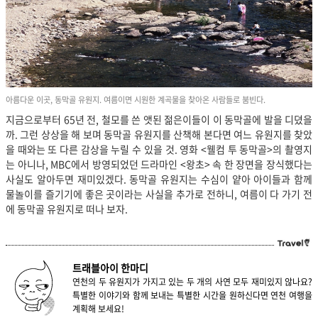
아름다운 이곳, 동막골 유원지. 여름이면 시원한 계곡물을 찾아온 사람들로 붐빈다.
지금으로부터 65년 전, 철모를 쓴 앳된 젊은이들이 이 동막골에 발을 디뎠을
까. 그런 상상을 해 보며 동막골 유원지를 산책해 본다면 여느 유원지를 찾았
을 때와는 또 다른 감상을 누릴 수 있을 것. 영화 <웰컴 투 동막골>의 촬영지
는 아니나, MBC에서 방영되었던 드라마인 <왕초> 속 한 장면을 장식했다는
사실도 알아두면 재미있겠다. 동막골 유원지는 수심이 얕아 아이들과 함께
물놀이를 즐기기에 좋은 곳이라는 사실을 추가로 전하니, 여름이 다 가기 전
에 동막골 유원지로 떠나 보자.
트래블아이 한마디
연천의 두 유원지가 가지고 있는 두 개의 사연 모두 재미있지 않나요?
특별한 이야기와 함께 보내는 특별한 시간을 원하신다면 연천 여행을
계획해 보세요!