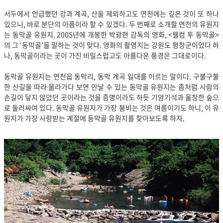
서두에서 언급했던 강과 계곡, 산을 제외하고도 연천에는 깊은 것이 또 하나
있으니, 바로 분단의 아픔이라 할 수 있겠다. 두 번째로 소개할 연천의 유원지
는 동막골 유원지. 2005년에 개봉한 박광현 감독의 영화, <웰컴 투 동막골>
의 그 ‘동막골’을 말하는 것이 맞다. 영화의 촬영지는 강원도 평창군이었다 하
나, 동막골이라는 곳이 가진 비밀스럽고도 아름다운 풍경은 그대로이다.
동막골 유원지는 연천읍 동막리, 동막 계곡 일대를 이르는 말이다. 구불구불
한 산길을 따라 올라가다 보면 만날 수 있는 동막골 유원지는 좀처럼 사람의
손길이 닿지 않았던 곳이라는 것을 증명이라도 하듯 기암기석과 울창한 숲으
로 둘러싸여 있다. 동막골 유원지가 가장 붐비는 것은 여름이기도 하니, 이 유
원지가 가장 사랑받는 계절에 동막골 유원지를 찾아보도록 하자.