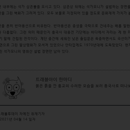
 내부에는 석가 삼존불을 모시고 있다. 삼존상 뒤에는 석가모니가 설법하는 장면을
을 그린 벽화가 그려져 있다. 모두 보물로 지정되어 있을 정도로 문화재적 가치가 
을 흔히 반야용선으로 비유한다. 반야용선은 중생을 극락으로 건네주는 배를 말한
 다름없다. 그런 의미 때문인지 흥국사 대웅전 기단에는 바다에서 자라는 게 한 
기 말에 건립된 전각이다. 계단 중간에 세워진 낮은 출입문은 육중하면서도 곡선미
면으로 그린 팔상탱화가 모셔져 있었으나 안타깝게도 1970년대에 도둑맞았다. 현재는
린 석가모니의 영취산 설법 장면만 남아 있다.
트래블아이 한마디
붉은 흙을 깐 홍교의 수려한 모습을 보러 흥국사로 떠나
래블투데이 차예진 취재기자
2021년 04월 14 일자