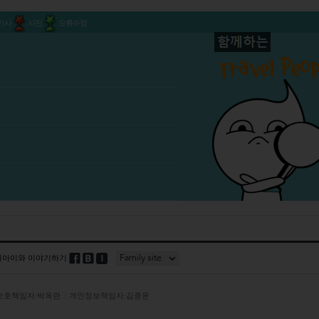
기사
사진
오류수정
블아이와 이야기하기
보호책임자:박옥란
개인정보책임자:김종운