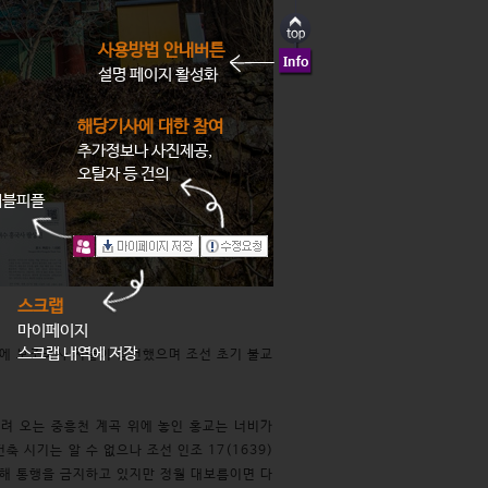
사용방법 안내버튼
설명 페이지 활성화
해당기사에 대한 참여
추가정보나 사진제공,
오탈자 등 건의
래블피플
스크랩
마이페이지
스크랩 내역에 저장
년에 보조국사 지눌이 창건했으며 조선 초기 불교
내려 오는 중흥천 계곡 위에 놓인 홍교는 너비가
축 시기는 알 수 없으나 조선 인조 17(1639)
위해 통행을 금지하고 있지만 정월 대보름이면 다