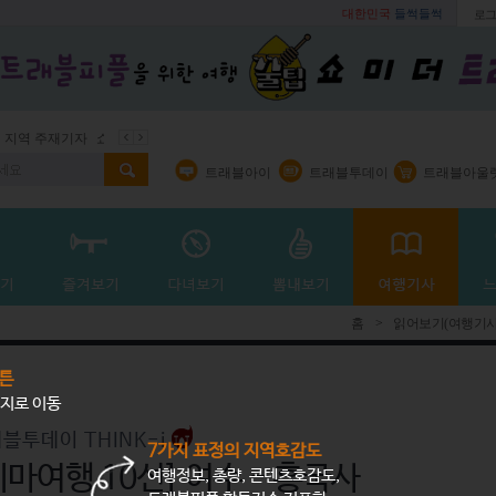
대한민국
들썩들썩
로그
지역 주재기자
쇼 미 더 트래블아이
봄꽃
벚꽃명소
봄철 별미
트래블아이
트래블투데이
트래블아울
홈
>
읽어보기(여행기사
튼
지로 이동
블투데이 THINK-i
7가지 표정의 지역호감도
테마여행 10선] 여수 - 흥국사
여행정보, 총량, 콘텐츠호감도,