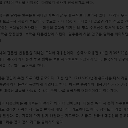
를 건너며 건강을 기원하는 다리밟기 행사가 진행되기도 한다.
입구를 알리는 일주문을 지나면 좌측 기단 위에 부도들이 늘어서 있다. 12기의 부
 보조국사 지눌의 부도이다. 부도를 지나 150여 미터를 더 걸으면 작은 석교를 
에는 부처님이 거한다는 수미산의 중턱을 지키는 네 명의 수호신이 모셔져 있다. 
남쪽은 증장천왕, 북쪽은 다문천왕이 지킨다. 일주문이 사찰 입구를 알리는 의미라
다.
나의 관문인 법왕문을 지나면 드디어 대웅전이다. 흥국사 대웅전 (보물 제396호)은
다. 흥국사의 대웅전 후불 탱화는 보물 제578호로 지정되어 있고, 흥국사의 입구에
치를 유감없이 표현하고 있다.
은 정면과 측면 모두 3칸 규모이다. 조선 인조 17(1639)년에 흥국사를 다시 지
송광사의 대웅전과 동일하게 지었다고 한다. 하지만 송광사의 대웅전은 6·25 전쟁
옛 대웅전 모습을 가늠할 수 있는 곳이 바로 흥국사의 대웅전이라는 이야기다.
의 대웅전에는 흥미로운 이야기가 하나 더 전해진다. 대웅전 축조 시 승려 목수들
도 잡아본 사람은 삼악도를 면하게 해달라’는 기도였다고 한다. 삼악도는 죄를 지은
 말한다. 즉, 지옥에 가지 않게 해달라는 기도였다. 지금도 흥국사 대웅전의 문
문고리를 잡고 잠시 기도를 올리기도 한다.