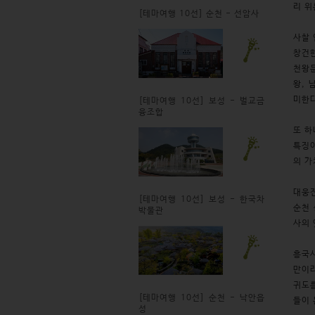
리 위
[테마여행 10선] 순천 - 선암사
사찰 
창건한
천왕문
왕, 
미한
[테마여행 10선] 보성 - 벌교금
융조합
또 하
특징이
의 가
대웅전
[테마여행 10선] 보성 - 한국차
순천 
박물관
사의 
흥국사
만이라
귀도를
[테마여행 10선] 순천 - 낙안읍
들이 
성