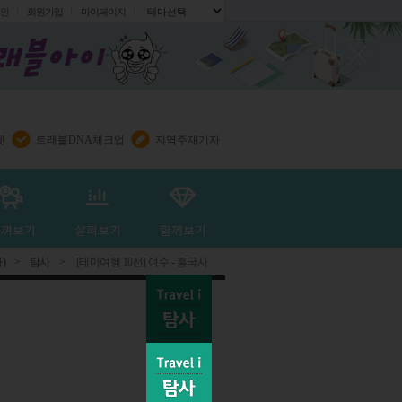
인
회원가입
마이페이지
.
렛
트래블DNA체크업
지역주재기자
)
>
탐사
>
[테마여행 10선] 여수 - 흥국사