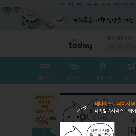
[테마여행 10선] 여수 - 흥국사, 국내여행, 여행정보
동백
봄철보양식
테마리스트 페이지 버
테마별 기사리스트 페이
트래
[