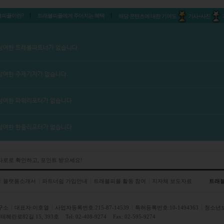
블피플이란?
트래블피플에게 주어지는 혜택
해당 콘텐츠에 대한 기여도
기사+사진
참여한 트래블파트너가 없습니다.
참여한 주재기자가 없습니다.
참여한 파워리포터가 없습니다.
참여한 한줄리포터가 없습니다.
 타로로 확인하고, 포인트 받으세요!
플랫폼소개서
파트너쉽 가입안내
트래블피플 활동 참여
지자체 보도자료
트래
구소
대표자:이호열
사업자등록번호:215-87-14539
특허등록번호:10-1494363
청소년
헤란로82길 15, 393호
Tel: 02-408-9274
Fax: 02-595-9274