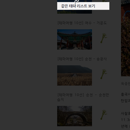
[테마여행 10선] 여수 - 거문도
[테마여행 10선] 순천 - 송광사
육중
흥국사
[테마여행 10선] 순천 - 순천만
습지
탄압과
사찰로
11.
년에 