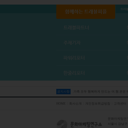
트래
트래블파트너
주재기자
파워리포터
한줄리포터
공지사항
가족 모두 행복하게 만드는 여.행.운은
HOME
회사소개
개인정보취급방침
고객센터
문화마케팅연
서울시 강남구 테