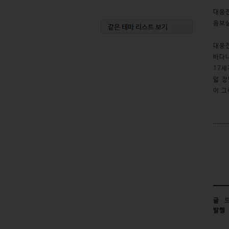
대웅전
음보살
대웅전
바다나
17세
덟 장
이 그
글
트
발행