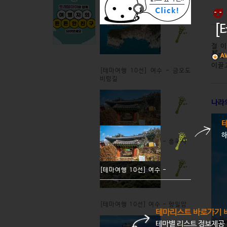
[
절 
함께
이끌
[테마여행 10선] 여수 - 금오도
비렁길
나라
[테마여행 10선] 여수 - 흥국사
[테마여행 10선] 여수 -
[테마여행 10선] 여수 - 향일암
테마리스트 바로가기 
테마별 리스트 정보제공