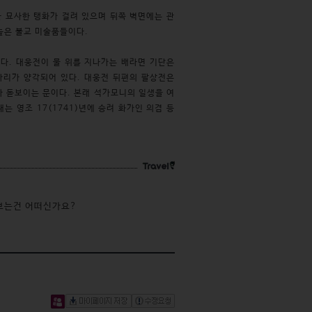
 묘사한 탱화가 걸려 있으며 뒤쪽 벽면에는 관
높은 불교 미술품들이다.
다. 대웅전이 물 위를 지나가는 배라면 기단은
마리가 양각되어 있다. 대웅전 뒤편의 팔상전은
가 돋보이는 문이다. 본래 석가모니의 일생을 여
 영조 17(1741)년에 승려 화가인 의겸 등
보는건 어떠신가요? 