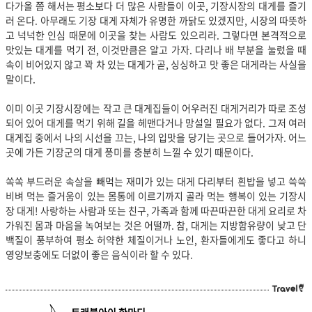
다가올 쯤 해서는 평소보다 더 많은 사람들이 이곳, 기장시장의 대게를 즐기
러 온다. 아무래도 기장 대게 자체가 유명한 까닭도 있겠지만, 시장의 따뜻하
고 넉넉한 인심 때문에 이곳을 찾는 사람도 있으리라. 그렇다면 본격적으로
맛있는 대게를 먹기 전, 이것만큼은 알고 가자. 다리나 배 부분을 눌렀을 때
속이 비어있지 않고 꽉 차 있는 대게가 곧, 싱싱하고 맛 좋은 대게라는 사실을
말이다.
이미 이곳 기장시장에는 작고 큰 대게집들이 어우러진 대게거리가 따로 조성
되어 있어 대게를 먹기 위해 길을 헤맨다거나 망설일 필요가 없다. 그저 여러
대게집 중에서 나의 시선을 끄는, 나의 입맛을 당기는 곳으로 들어가자. 어느
곳에 가든 기장군의 대게 풍미를 충분히 느낄 수 있기 때문이다.
쏙쏙 부드러운 속살을 빼먹는 재미가 있는 대게 다리부터 흰밥을 넣고 쓱쓱
비벼 먹는 즐거움이 있는 몸통에 이르기까지 골라 먹는 행복이 있는 기장시
장 대게! 사랑하는 사람과 또는 친구, 가족과 함께 따끈따끈한 대게 요리로 차
가워진 몸과 마음을 녹여보는 것은 어떨까. 참, 대게는 지방함유량이 낮고 단
백질이 풍부하여 평소 허약한 체질이거나 노인, 환자들에게도 좋다고 하니
영양보충에도 더없이 좋은 음식이라 할 수 있다.