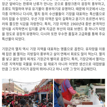
장군 앞바다는 한류와 난류가 만나는 곳으로 플랑크톤이 굉장히 풍부하고,
조류도 적절하여 부유 유기물이 풍부하기로 유명하다. 때문에 이곳에서 나는
각종 미역이나 다시마, 멸치 등의 수산물들이 기장을 대표하는 특산품으로
자리 잡을 수 있었다. 우선 기장 미역은 잎이 길쭉하고 윤기가 흐르면서 부드
러워 쫄깃한 식감을 자랑한다. 특히, 기장 미역은 1960년대 중반 본격적인
양식을 시작하면서 입지를 굳혀 지금은 부산의 대표 브랜드 중 하나가 되었
을 정도로 굉장히 유명하다. 다시마 또한 우수한 품질과 고급화를 통해 주요
특산물이 되었다.
기장군의 멸치 역시 기장 지역을 대표하는 명품으로 꼽힌다. 유자망을 이용
해 잡은 봄 멸치는 지방질이 풍부하고 살이 연해서 회로도 많이 먹는다. 멸치
를 넣고 끓인 멸치 찌개도 기장군의 별미로 꼽힌다. 특히, 기장군에서 멸치는
다른 지역처럼 국물을 우리는 밑 재료가 아니라 어엿한 생선으로 대접받을
만큼 그 맛과 가치가 굉장히 뛰어나다고 하니 사뭇 그 맛이 궁금해진다.