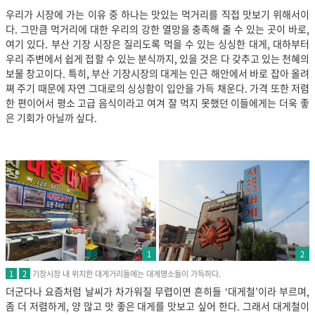
우리가 시장에 가는 이유 중 하나는 맛있는 먹거리를 직접 맛보기 위해서이
다. 그만큼 먹거리에 대한 우리의 강한 열망을 충족해 줄 수 있는 곳이 바로,
여기 있다. 부산 기장 시장은 질리도록 먹을 수 있는 싱싱한 대게, 대하부터
우리 주변에서 쉽게 접할 수 있는 분식까지, 있을 것은 다 갖추고 있는 천혜의
보물 창고이다.
특히, 부산 기장시장의 대게는 인근 해안에서 바로 잡아 올려
쪄 주기 때문에 자연 그대로의 싱싱함이 입안을 가득 채운다. 가격 또한 저렴
한 편이어서 평소 고급 음식이라고 여겨 잘 먹지 못했던 이들에게는 더욱 좋
은 기회가 아닐까 싶다.
1
2
기장시장 내 위치한 대게거리들에는 대게명소들이 가득하다.
1
2
더군다나 요즘처럼 날씨가 차가워질 무렵이면 흔히들 ‘대게철’이라 부르며,
좀 더 저렴하게, 양 많고 맛 좋은 대게를 맛보고 싶어 한다. 그래서 대게철이