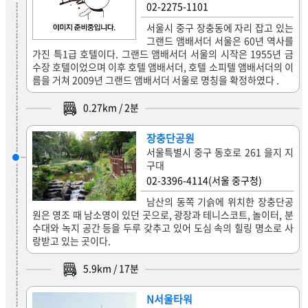
02-2275-1101
서울시 중구 장충동에 자리 잡고 있는
그랜드 앰배서더 서울은 60년 역사를
가진 특1급 호텔이다. 그랜드 앰배서더 서울의 시작은 1955년 금
수장 호텔이었으며 이후 호텔 앰배서더, 호텔 소피텔 앰배서더의 이
름을 거쳐 2009년 그랜드 앰배서더 서울로 명칭을 확정하였다 .
0.27
km /
2
분
장충단공원
서울특별시 중구 동호로 261 을지 지
구대
02-3396-4114(서울 중구청)
남산의 동쪽 기슭에 위치한 장충단공
원은 영조 때 남소영이 있던 곳으로, 광장과 테니스코트, 놀이터, 분
수대와 녹지 공간 등을 두루 갖추고 있어 도심 속의 힐링 명소로 사
랑받고 있는 곳이다.
5.9
km /
17
분
N서울타워