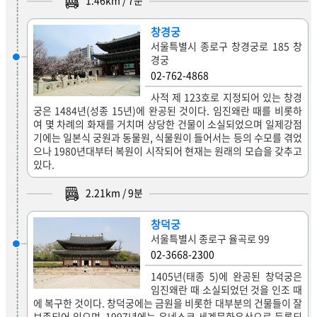
1.46
km /
7
분
창경궁
서울특별시 종로구 창경궁로 185 창
경궁
02-762-4868
사적 제 123호로 지정되어 있는 창경
궁은 1484년(성종 15년)에 완공된 것이다. 임진왜란 때를 비롯하
여 몇 차례의 화재를 거치며 상당한 건물이 소실되었으며 일제강점
기에는 일본식 궁원과 동물원, 식물원이 들어서는 등의 수모를 겪었
으나 1980년대부터 복원이 시작되어 현재는 원래의 모습을 갖추고
있다.
2.21
km /
9
분
창덕궁
서울특별시 종로구 율곡로 99
02-3668-2300
1405년(태종 5)에 완공된 창덕궁은
임진왜란 때 소실되었던 것을 인조 때
에 복구한 것이다. 창덕궁에는 금원을 비롯한 대부분의 건물들이 잘
보존되어 있으며, 1997년에는 유네스코 세계문화유산으로 등록되