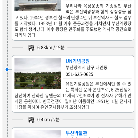
우리나라 육상운송의 기종점인 부산
역은 부산역광장과 함께 상징성을 담
고 있다. 1904년 경부선 철도의 탄생 4년 뒤 부산역사도 철도 업무
를 시작했다. 1953년 11월 이후 준공과정을 거치면서 부산역광장
도 함께 생겨났다. 이후 광장은 민주화를 주도했던 역사적 공간으로
자리해 있다.
6.83
km /
19
분
UN기념공원
부산광역시 남구 대연동
051-625-0625
유엔기념공원은 부산에서만 볼 수 있
는 특화된 문화 콘텐츠로, 6.25전쟁에
참전하여 산화한 유엔군의 11개국 2천300여 명 전사자 유해가 안
치된 공원이다. 한국전쟁이 일어난 이듬해인 1951년 1월 전사자
매장을 위하여 유엔군사령부가 조성하였다.
0.4
km /
2
분
부산박물관