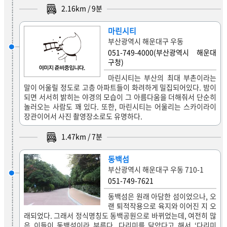
2.16
km /
9
분
마린시티
부산광역시 해운대구 우동
051-749-4000(부산광역시 해운대
구청)
마린시티는 부산의 최대 부촌이라는
말이 어울릴 정도로 고층 아파트들이 화려하게 밀집되어있다. 밤이
되면 서서히 밝히는 야경의 모습이 그 아름다움을 더해줘서 단순히
놀러오는 사람도 꽤 있다. 또한, 마린시티는 어울리는 스카이라이
장관이어서 사진 촬영장소로도 유명하다.
1.47
km /
7
분
동백섬
부산광역시 해운대구 우동 710-1
051-749-7621
동백섬은 원래 아담한 섬이었으나, 오
랜 퇴적작용으로 육지와 이어진 지 오
래되었다. 그래서 정식명칭도 동백공원으로 바뀌었는데, 여전히 많
은 이들이 동백섬이라 부른다. 다리미를 닮았다고 해서 ‘다리미