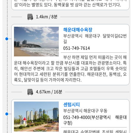
섬’이라는 별명도 있다. 동백꽃을 벗 삼아 걷는 산책로가 인기다.
1.4
km /
8
분
해운대해수욕장
부산광역시 해운대구 달맞이길62번
길
051-749-7614
부산 하면 제일 먼저 떠올리는 곳이 해
운대 해수욕장이라고 할 만큼 부산시를 대표하는 관광명소이다. 특
히, 해안선 주변에 크고 작은 빌딩들과 고급 호텔들이 우뚝 솟아있
어 현대적이고 세련된 분위기를 연출한다. 해운대온천, 동백섬, 오
륙도, 달맞이길 등이 가까이에 자리한다.
4.67
km /
16
분
센텀시티
부산광역시 해운대구 우동
051-749-4000(부산광역시 해운대
구청)
해운대구 수영강변에 조성된 센텀시