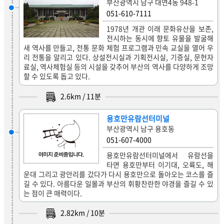
부산광역시 남구 대연4동 948-1
051-610-7111
1978년 개관 이래 문화유산을 보존,
전시하는 동시에 향토 유물을 발굴해
새 역사를 만들고, 전통 문화 체험 프로그램과 민속 교실을 열어 우
리 전통을 알리고 있다. 상설전시실과 기획전시실, 기증실, 문헌자
료실, 역사체험실 등의 시설을 갖추어 부산의 역사를 다양하게 조망
할 수 있도록 돕고 있다.
2.6
km /
11
분
용호만유람선터미널
부산광역시 남구 용호동
051-607-4000
용호만유람선터미널에서 유람선을
타면 용호만부터 이기대, 오륙도, 해
운대 그리고 광안리를 갔다가 다시 용호만으로 돌아오는 코스를 즐
길 수 있다. 아름다운 일몰과 부산의 휘황찬란한 야경을 즐길 수 있
는 점이 큰 매력이다.
2.82
km /
10
분