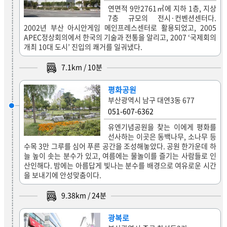
연면적 9만2761㎡에 지하 1층, 지상
7층 규모의 전시·컨벤션센터다.
2002년 부산 아시안게임 메인프레스센터로 활용되었고, 2005
APEC정상회의에서 한국의 기술과 전통을 알리고, 2007 ‘국제회의
개최 10대 도시’ 진입의 쾌거를 일궈냈다.
7.1
km /
10
분
평화공원
부산광역시 남구 대연3동 677
051-607-6362
유엔기념공원을 찾는 이에게 평화를
선사하는 이곳은 동백나무, 소나무 등
수목 3만 그루를 심어 푸른 공간을 조성해놓았다. 공원 한가운데 하
늘 높이 솟는 분수가 있고, 여름에는 물놀이를 즐기는 사람들로 인
산인해다. 밤에는 아름답게 빛나는 분수를 배경으로 여유로운 시간
을 보내기에 안성맞춤이다.
9.38
km /
24
분
광복로