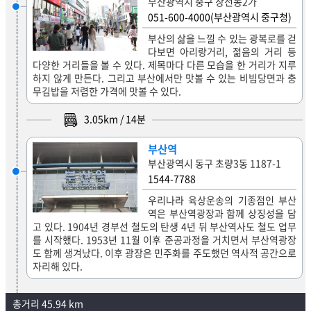
부산광역시 중구 창선동2가
051-600-4000(부산광역시 중구청)
부산의 삶을 느낄 수 있는 광복로를 걷
다보면 아리랑거리, 젊음의 거리 등
다양한 거리들을 볼 수 있다. 제목마다 다른 모습을 한 거리가 지루
하지 않게 만든다. 그리고 부산에서만 맛볼 수 있는 비빔당면과 충
무김밥을 저렴한 가격에 맛볼 수 있다.
3.05
km /
14
분
부산역
부산광역시 동구 초량3동 1187-1
1544-7788
우리나라 육상운송의 기종점인 부산
역은 부산역광장과 함께 상징성을 담
고 있다. 1904년 경부선 철도의 탄생 4년 뒤 부산역사도 철도 업무
를 시작했다. 1953년 11월 이후 준공과정을 거치면서 부산역광장
도 함께 생겨났다. 이후 광장은 민주화를 주도했던 역사적 공간으로
자리해 있다.
총거리 45.94 km