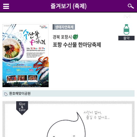
즐겨보기 (축제)
생태자연축제
경북 포항시
포항 수산물 한마당축제
환호해맞이공원