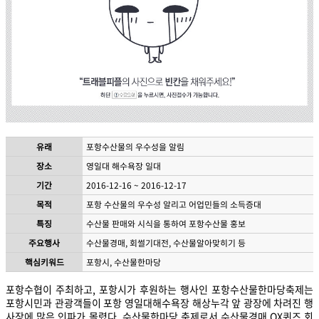
유래
포항수산물의 우수성을 알림
장소
영일대 해수욕장 일대
기간
2016-12-16 ~ 2016-12-17
목적
포항 수산물의 우수성 알리고 어업민들의 소득증대
특징
수산물 판매와 시식을 통하여 포항수산물 홍보
주요행사
수산물경매, 회썰기대전, 수산물알아맞히기 등
핵심키워드
포항시, 수산물한마당
포항수협이 주최하고, 포항시가 후원하는 행사인 포항수산물한마당축제는
포항시민과 관광객들이 포항 영일대해수욕장 해상누각 앞 광장에 차려진 행
사장에 많은 인파가 몰렸다. 수산물한마당 축제로서 수산물경매,OX퀴즈,회