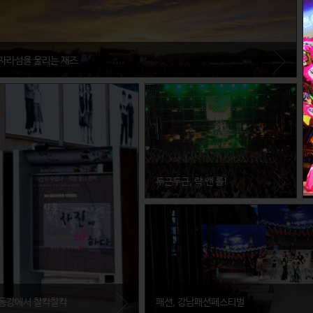
자라섬을 울리는 재즈
경기도 가평군
자라섬이 가장 아름다운 때는 역시 자라섬 국제 재즈 페스티벌이 열릴 때가 아닐까.
올해의 국제재즈페스티벌 일정도 벌써 정해졌으니, 여행계획을 미리미리 세워두자.
두근두근, 락 앤 롤!
부산광역시 사상구
사하구가 힙합이라면 사상구는 록. 부
산국제록페스티벌은 8월의 휴가철에
열리니, 부산 앞바다와 록을 함께 즐기
자.
동강에서 찰칵찰칵
패션, 강남패션페스티벌