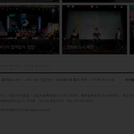
서울특별시 강남구
코엑스의 피아노분수광장 및 G20 일원에서는
문화가 어우러진 이 축제, 패션을 공부하고 있다
부산이 들썩들썩, 힙합!
만화의 도시 부천
강원도 영월군
영월군에서는 동강국제사진제가 열린
부산광역시 사하구
경기도 부천시
 타로로 확인하고, 포인트 받으세요!
다. 우리나라 사진제 중 가장 오랜 역
힙합을 사랑한다면 일 년에 한 번은 부
만화 분야로 부천보다 이름난 곳이 있
사를 가지고 있는 이 사진제, 카메라를
산으로! 부산국제힙합페스티벌에서는
을까. 한국만화와 해외 만화와의 교류
사랑하는 이들이 어찌 외면할 수 있을
플랫폼소개서
파트너쉽 가입안내
트래블피플 활동 참여
지자체 보도자료
트래
멋진 힙합 공연을 감상할 수 있다.
를 꾀하는 이 축제, 만화학도라면 필
까.
참!
구소
대표자:이호열
사업자등록번호:215-87-14539
특허등록번호:10-1494363
청소년
헤란로82길 15, 393호
Tel: 02-408-9274
Fax: 02-595-9274
문화마케팅연구소
All rights reserved.