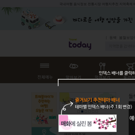
국내여행 음식정보 전통시장 여행지추천 지역축제
동백
봄철보양식
인덱스 배너를 클릭
들
즐겨보기 추천테마 배너
테마별 인덱스 배너(주 1회 변경)
예
전체