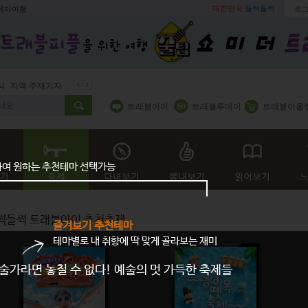
대한민국
들썩들썩
 테마여행
로그
지역 주재기자
쇼 미 더 트래블아이
봄꽃
벚꽃명소
봄철 별미
트래블아이
트래블투데이
트래블아울
하여 원하는 추천테마 선택가능
썩들썩 트래블아이
추천축제
즐겨보기 추천테마
테마별로 내 취향에 딱 맞게 골라보는 재미
술가라면 놓칠 수 없다! 예술의 멋 가득한 축제들