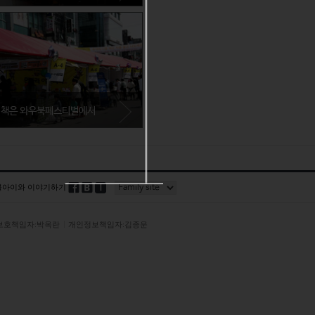
전라남도 장흥군
서편제의 본향인 장흥에서는 장흥전통
가무악 전국제전을 개최한다. 국악인
 강남패션페스티벌이 펼쳐진다. 패션과
들의 등용문과 같은 이 축제, 전통음악
면 놓칠 수 없을 터.
을 사랑한다면 꼭 가 볼 것!
책은 와우북페스티벌에서
서울특별시 마포구
문학을 사랑한다면 와우북 페스티벌을
놓칠 수 없다. '저자와의 만남' 코너에
블아이와 이야기하기
누가 나올지가 가장 큰 관심사!
보호책임자:박옥란
개인정보책임자:김종운