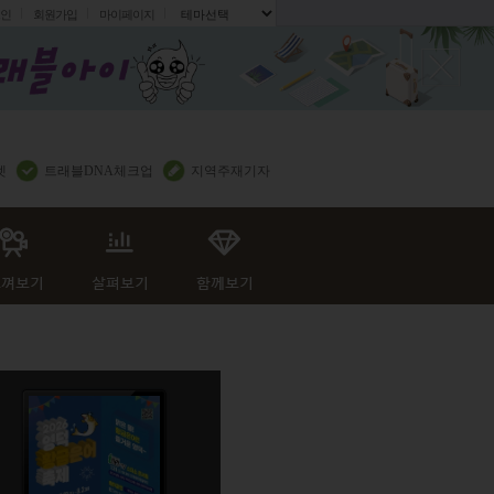
인
회원가입
마이페이지
.
렛
트래블DNA체크업
지역주재기자