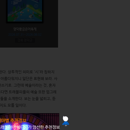
영덕황금은어축제
화천토마토축제
2026.07.31~2026.08.02
2026.07.31~2026.08.09
경북 영덕군
강원 화천군
한다. 상투적인 의미로 '시'라 칭하지
 아름다워지니 일단은 표현해 보라. 사
쓰기로. 그런데 예술이라는 것, 혼자
본다면 트래블피플의 예술 또한 업그레
'들을 소개한다. 보는 눈을 넓히고, 듣
지도 모를 일이다.
테마별 추천정보
트래블아이 에디터가 엄선한 추천정보