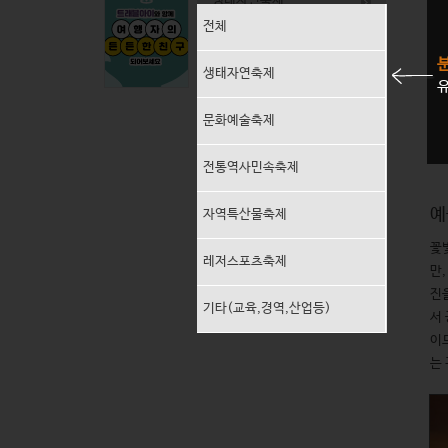
생태자연축제
전체
문화예술축제
생태자연축제
유
전통역사민속축제
동강뗏목축제
영덕황금은어축제
문화예술축제
2026.07.31~2026.08.02
2026.07.31~2026.08.02
강원 영월군
경북 영덕군
지역특산물축제
전통역사민속축제
레저스포츠축제
예
자역특산물축제
기타(교육,경연,산업등)
꽃
레저스포츠축제
만
진
기타(교육,경역,산업등)
서
이
는