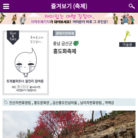
즐겨보기 (축제)
생태자연축제
충남 금산군
홍도화축제
,
,
,
,
진산자연휴양림
홍도문화관
금산홍도인삼마을
남이자연휴양림
적벽강