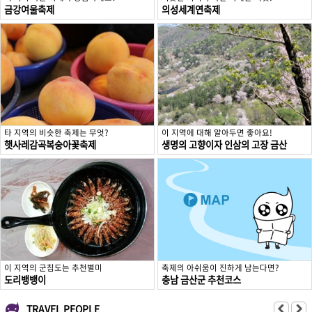
금강여울축제
의성세계연축제
타 지역의 비슷한 축제는 무엇?
이 지역에 대해 알아두면 좋아요!
햇사레감곡복숭아꽃축제
생명의 고향이자 인삼의 고장 금산
이 지역의 군침도는 추천별미
축제의 아쉬움이 진하게 남는다면?
도리뱅뱅이
충남 금산군 추천코스
TRAVEL PEOPLE