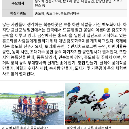
홍도화 산촌가요제, 판소리 공연, 마술공연, 합창단공연, 스포츠
주요행사
댄스 등
핵심키워드
홍도화, 홍도마을, 홍도인삼마을
많은 사람들이 생각하는 복숭아꽃은 보통 하얀 색깔을 가진 백도화이다. 하
지만 금산군 남일면에서는 전국에서 드물게 빨간 꽃잎이 아름다운 홍도화가
군락을 이루고 있다. 금산에서는 홍도마을 일원에 집단으로 서식하고 있는
홍도화를 사람들에게 알리기 위해 매년 홍도화축제를 개최하고 있다. 축제에
서는 홍도화 산촌가요제, 토리패 공연, 주민자치프로그램 공연, 어린이율동
공연, 농악 시연, 초대가수 공연 등의 아기자기한 공연행사가 펼쳐진다. 또한
지역 농특산물 판매, 풍등 날리기, 민속놀이 경연, 홍도화 길 꽃마차 여행, 먹
거리 장터 등의 부대행사와 실개천 송어 잡기, 향첩 만들기, 클레이 공예작품
만들기, 이혈과 수지침 체험, 솜사탕 만들기, 도자기 및 가죽공예 등의 체험행
사도 함께 펼쳐진다.
이 지역 다른 축제가 궁금하세요?
비슷한 시기의 다른 축제는 이것!