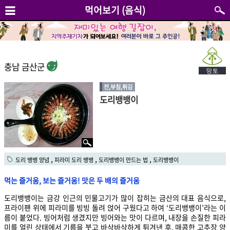
먹어보기 (음식)
충남 금산군
전,부침,튀김
도리뱅뱅이
,
,
,
도리 뱅뱅 양념
피라미 도리 뱅뱅
도리뱅뱅이 만드는 법
도리뱅뱅이
먹는 즐거움, 보는 즐거움! 맛은 두 배의 즐거움
도리뱅뱅이는 금강 인근의 민물고기가 많이 잡히는 금산의 대표 음식으로,
프라이팬 위에 피라미를 빙빙 돌려 얹어 구웠다고 하여 ‘도리뱅뱅이’라는 이
름이 붙었다. 빙어처럼 생겼지만 빙어와는 맛이 다르며, 내장을 손질한 피라
미를 얼린 상태에서 기름을 붓고 바삭바삭하게 튀겨낸 후, 매콤한 고추장 양