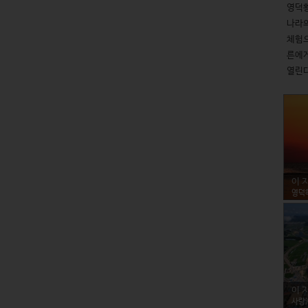
영덕황
나라의
체험으
른에게
열린다
이 
영덕
이 
사랑