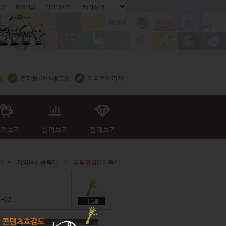
인
회원가입
마이페이지
.
렛
트래블DNA체크업
지역주재기자
)
>
지역특산물축제
>
영덕황금은어축제
8-02
콘텐츠호감도