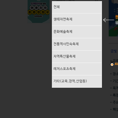
생태자연축제
전체
문화예술축제
생태자연축제
유
전통역사민속축제
문화예술축제
지역특산물축제
전통역사민속축제
레저스포츠축제
 금빛
자역특산물축제
- 유
기타(교육,경연,산업등)
레저스포츠축제
- 장
기타(교육,경역,산업등)
- 기
- 목
- 특
- 주
- 핵