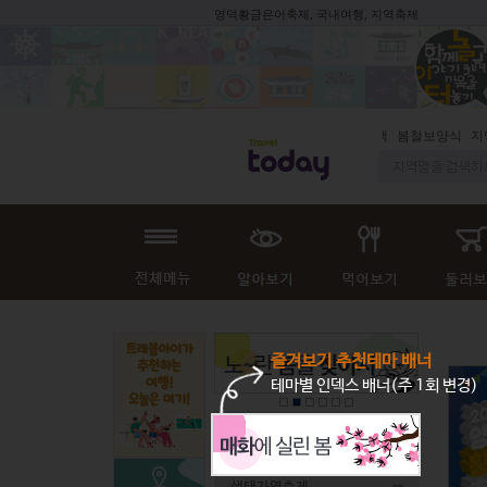
영덕황금은어축제, 국내여행, 지역축제
봄철보양식
지역
즐겨보기 추천테마 배너
테마별 인덱스 배너(주 1회 변경)
전체