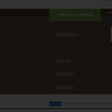
트래
트래블파트너
주재기자
파워리포터
한줄리포터
공지사항
가족 모두 행복하게 만드는 여.행.운은