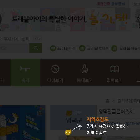
대한민국
들썩들썩
로그
 주재기자
쇼 미 더 트래블아이
봄꽃
벚꽃명소
봄철 별미
동백
트래블아이
트래블투데이
트래블아울
홈
>
즐겨보기(축제
영덕황금은어축제
경북
지역호감도
영덕군
2026-07-31 ~ 2026-0
7가지 표정으로 말하는
지역호감도