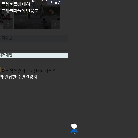
콘텐츠들에 대한
트래블피플의 반응도
하저해변
하저해변
태그
즐겨 먹던 은어가 조선시대에는 임
소와 인접한 주변관광지
.