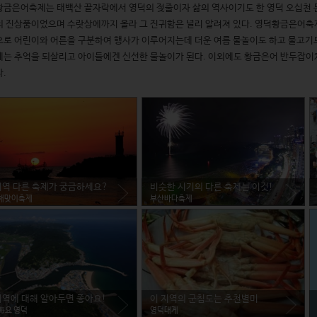
금은어축제는 태백산 끝자락에서 영덕의 젖줄이자 삶의 역사이기도 한 영덕 오십천 
 진상품이었으며 수랏상에까지 올라 그 진귀함은 널리 알려져 있다. 영덕황금은어축제
로 어린이와 어른을 구분하여 행사가 이루어지는데 더운 여름 물놀이도 하고 물고기도 
는 추억을 되살리고 아이들에겐 신선한 물놀이가 된다. 이외에도 황금은어 반두잡이체험
.
지역 다른 축제가 궁금하세요?
비슷한 시기의 다른 축제는 이것!
해맞이축제
부산바다축제
지역에 대해 알아두면 좋아요!
이 지역의 군침도는 추천별미
海요 영덕
영덕대게