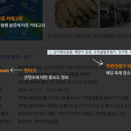
분류 카테고리
형별 분류에 따른 카테고리
삼사해상공원
,
해맞이 공원
,
오천솔밭유원지
,
강구항
,
삼사해상공원
,
해맞이 공원
,
오천솔밭유원지
,
강구항
,
 찬란한 활력소, 은어
주변관광지 
래
영덕황금은어는 신라시대부터 고려시대까지 나라의 진상품으로 고관들이 
핫마크
해당 축제 장
금님의 수랏상에 까지 올라 그 진귀함을 재확인
콘텐츠에 대한 중요도 정보
소
영덕읍 화개리 영덕 군민운동장 옆 오십천 둔치일원
간
2026-07-31 ~ 2026-08-02
적
영덕의 황금은어를 적극적으로 홍보하고 지역경제를 활성화시키기 위함
징
태백산 끝자락에서 영덕의 젖줄이자 삶의 역사이기도 한 영덕 오십천 둔치
요행사
황금은어 반두잡이 체험, 어린이 은어잡이 체험장, 다양한 물놀이 기구
심키워드
황금은어, 영덕군민운동장,