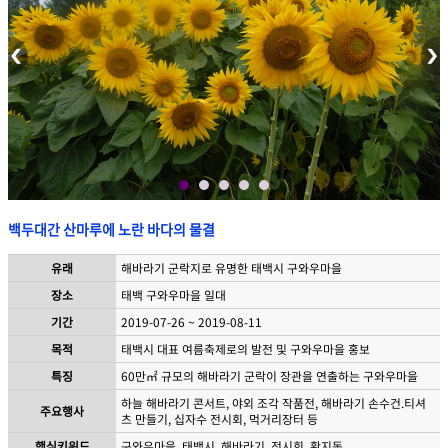
백두대간 산마루에 노란 바다의 물결
유래
해바라기 군락지로 유명한 태백시 구와우마을
장소
태백 구와우마을 일대
기간
2019-07-26 ~ 2019-08-11
목적
태백시 대표 여름축제로의 발전 및 구와우마을 홍보
특징
60만㎡ 규모의 해바라기 군락이 장관을 연출하는 구와우마을
하늘 해바라기 콘서트, 야외 조각 작품전, 해바라기 손수건.티셔
주요행사
츠 만들기, 십자수 전시회, 먹거리장터 등
핵심키워드
구와우마을, 태백시, 해바라기, 전시회, 황지동