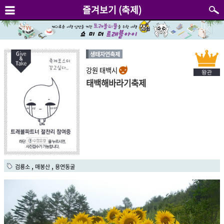
즐겨보기 (축제)
생태자연축제
강원 태백시
태백해바라기축제
,
,
검룡소
매봉산
용연동굴