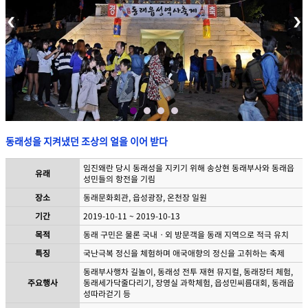
동래성을 지켜냈던 조상의 얼을 이어 받다
임진왜란 당시 동래성을 지키기 위해 송상현 동래부사와 동래읍
유래
성민들의 항전을 기림
장소
동래문화회관, 읍성광장, 온천장 일원
기간
2019-10-11 ~ 2019-10-13
목적
동래 구민은 물론 국내ㆍ외 방문객을 동래 지역으로 적극 유치
특징
국난극복 정신을 체험하며 애국애향의 정신을 고취하는 축제
동래부사행차 길놀이, 동래성 전투 재현 뮤지컬, 동래장터 체험,
주요행사
동래세가닥줄다리기, 장영실 과학체험, 읍성민씨름대회, 동래읍
성따라걷기 등