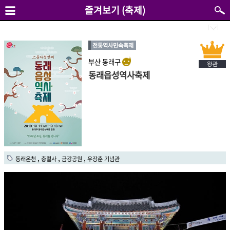
즐겨보기 (축제)
전통역사민속축제
부산 동래구
동래읍성역사축제
,
,
,
동래온천
충렬사
금강공원
우장춘 기념관