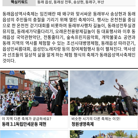
핵심키워드
동래 읍성, 동래성 전투, 송상현, 동래구, 부산
동래읍성역사축제는 임진왜란 때 왜구와 맞서싸운 동래부사 송상현과 동래
읍성의 주민들의 충절을 기리기 위해 열린 축제이다. 행사는 온천천을 중심
으로 한 온천천 걷기대회를 비롯하여 동래부사행차 길놀이, 동래성전투실경
뮤지컬, 동래세가닥줄다리기, 오래온천용왕제길놀이 등 대표행사와 이후 동
래읍성 국악관현악단, 전통줄타기, 숲속프린지음악회, 개막불꽃쇼 공연과
동래 지역의 역사를 체험할 수 있는 조선시대병영체험, 동래읍성 따라걷기,
읍성민씨름대회, 읍성민노래자랑 등의 참여체험행사 등이 펼쳐진다. 역사성
과 선조들의 일상적 삶을 알게 하는 체험 형식의 축제가 동래읍성역사축제인
것이다.
이 지역 다른 축제가 궁금하세요?
비슷한 시기의 다른 축제는 이것!
동래 3.1독립만세운동 재현
청원생명축제